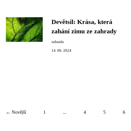
Devětsil: Krása, která
zahání zimu ze zahrady
zahrada
14. 06. 2024
← Novější
1
...
4
5
6