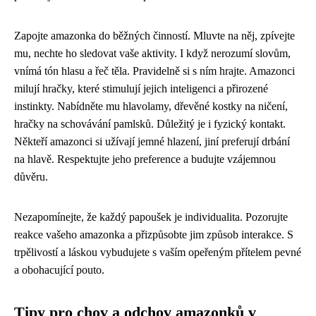
Zapojte amazonka do běžných činností. Mluvte na něj, zpívejte
mu, nechte ho sledovat vaše aktivity. I když nerozumí slovům,
vnímá tón hlasu a řeč těla. Pravidelně si s ním hrajte. Amazonci
milují hračky, které stimulují jejich inteligenci a přirozené
instinkty. Nabídněte mu hlavolamy, dřevěné kostky na ničení,
hračky na schovávání pamlsků. Důležitý je i fyzický kontakt.
Někteří amazonci si užívají jemné hlazení, jiní preferují drbání
na hlavě. Respektujte jeho preference a budujte vzájemnou
důvěru.
Nezapomínejte, že každý papoušek je individualita. Pozorujte
reakce vašeho amazonka a přizpůsobte jim způsob interakce. S
trpělivostí a láskou vybudujete s vaším opeřeným přítelem pevné
a obohacující pouto.
Tipy pro chov a odchov amazonků v