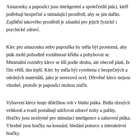
Amazonky a papoušci jsou inteligentní a společenští ptáci, kteří
potřebují bezpečné a stimulující prostředí, aby se jim dařilo.
Zajištění takového prostředí je zásadní pro jejich fyzické i
psychické zdraví.
Klec pro amazonku nebo papouška by měla být prostorná, aby
pták mohl pohodlně roztáhnout křídla a pohybovat se.
Minimální rozměry klece se liší podle druhu, ale obecně platí, že
čím větší, tím lepší. Klec by měla být vyrobena z bezpečných a
odolných materiálů, jako je nerezová ocel. Dřevěné klece nejsou
vhodné, protože je papoušci mohou zničit.
Vybavení klece hraje důležitou roli v blahu ptáka. Bidla různých
velikostí a tvarů pomáhají udržovat zdravé nohy a pařáty.
Hračky jsou nezbytné pro stimulaci inteligence a zabavení ptáka.
Vhodné jsou hračky na kousání, hledání potravy a interaktivní
hračky.