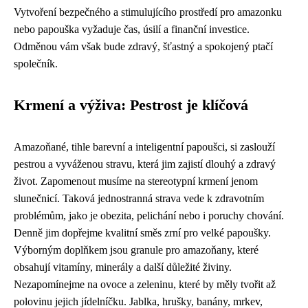
Vytvoření bezpečného a stimulujícího prostředí pro amazonku
nebo papouška vyžaduje čas, úsilí a finanční investice.
Odměnou vám však bude zdravý, šťastný a spokojený ptačí
společník.
Krmení a výživa: Pestrost je klíčová
Amazoňané, tihle barevní a inteligentní papoušci, si zaslouží
pestrou a vyváženou stravu, která jim zajistí dlouhý a zdravý
život. Zapomenout musíme na stereotypní krmení jenom
slunečnicí. Taková jednostranná strava vede k zdravotním
problémům, jako je obezita, pelichání nebo i poruchy chování.
Denně jim dopřejme kvalitní směs zrní pro velké papoušky.
Výborným doplňkem jsou granule pro amazoňany, které
obsahují vitamíny, minerály a další důležité živiny.
Nezapomínejme na ovoce a zeleninu, které by měly tvořit až
polovinu jejich jídelníčku. Jablka, hrušky, banány, mrkev,