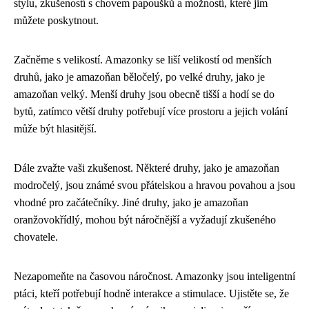
stylu, zkušeností s chovem papoušků a možností, které jim
můžete poskytnout.
Začněme s velikostí. Amazonky se liší velikostí od menších
druhů, jako je amazoňan běločelý, po velké druhy, jako je
amazoňan velký. Menší druhy jsou obecně tišší a hodí se do
bytů, zatímco větší druhy potřebují více prostoru a jejich volání
může být hlasitější.
Dále zvažte vaši zkušenost. Některé druhy, jako je amazoňan
modročelý, jsou známé svou přátelskou a hravou povahou a jsou
vhodné pro začátečníky. Jiné druhy, jako je amazoňan
oranžovokřídlý, mohou být náročnější a vyžadují zkušeného
chovatele.
Nezapomeňte na časovou náročnost. Amazonky jsou inteligentní
ptáci, kteří potřebují hodně interakce a stimulace. Ujistěte se, že