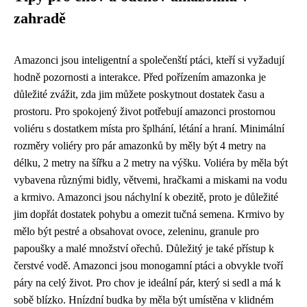
zahradě
Amazonci jsou inteligentní a společenští ptáci, kteří si vyžadují
hodně pozornosti a interakce. Před pořízením amazonka je
důležité zvážit, zda jim můžete poskytnout dostatek času a
prostoru. Pro spokojený život potřebují amazonci prostornou
voliéru s dostatkem místa pro šplhání, létání a hraní. Minimální
rozměry voliéry pro pár amazonků by měly být 4 metry na
délku, 2 metry na šířku a 2 metry na výšku. Voliéra by měla být
vybavena různými bidly, větvemi, hračkami a miskami na vodu
a krmivo. Amazonci jsou náchylní k obezitě, proto je důležité
jim dopřát dostatek pohybu a omezit tučná semena. Krmivo by
mělo být pestré a obsahovat ovoce, zeleninu, granule pro
papoušky a malé množství ořechů. Důležitý je také přístup k
čerstvé vodě. Amazonci jsou monogamní ptáci a obvykle tvoří
páry na celý život. Pro chov je ideální pár, který si sedl a má k
sobě blízko. Hnízdní budka by měla být umístěna v klidném