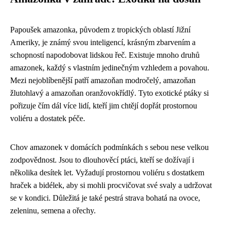
Papoušek amazonka, původem z tropických oblastí Jižní
Ameriky, je známý svou inteligencí, krásným zbarvením a
schopností napodobovat lidskou řeč. Existuje mnoho druhů
amazonek, každý s vlastním jedinečným vzhledem a povahou.
Mezi nejoblíbenější patří amazoňan modročelý, amazoňan
žlutohlavý a amazoňan oranžovokřídlý. Tyto exotické ptáky si
pořizuje čím dál více lidí, kteří jim chtějí dopřát prostornou
voliéru a dostatek péče.
Chov amazonek v domácích podmínkách s sebou nese velkou
zodpovědnost. Jsou to dlouhověcí ptáci, kteří se dožívají i
několika desítek let. Vyžadují prostornou voliéru s dostatkem
hraček a bidélek, aby si mohli procvičovat své svaly a udržovat
se v kondici. Důležitá je také pestrá strava bohatá na ovoce,
zeleninu, semena a ořechy.