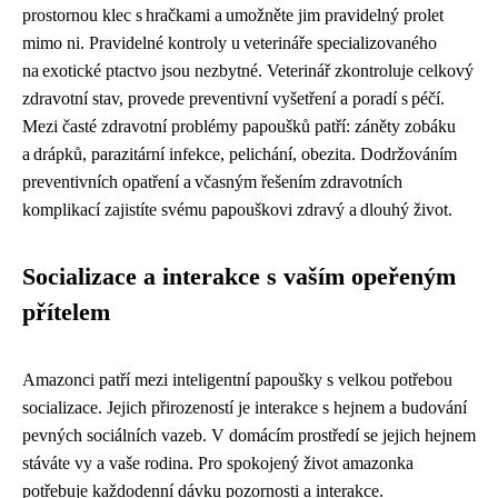
prostornou klec s hračkami a umožněte jim pravidelný prolet
mimo ni. Pravidelné kontroly u veterináře specializovaného
na exotické ptactvo jsou nezbytné. Veterinář zkontroluje celkový
zdravotní stav, provede preventivní vyšetření a poradí s péčí.
Mezi časté zdravotní problémy papoušků patří: záněty zobáku
a drápků, parazitární infekce, pelichání, obezita. Dodržováním
preventivních opatření a včasným řešením zdravotních
komplikací zajistíte svému papouškovi zdravý a dlouhý život.
Socializace a interakce s vaším opeřeným
přítelem
Amazonci patří mezi inteligentní papoušky s velkou potřebou
socializace. Jejich přirozeností je interakce s hejnem a budování
pevných sociálních vazeb. V domácím prostředí se jejich hejnem
stáváte vy a vaše rodina. Pro spokojený život amazonka
potřebuje každodenní dávku pozornosti a interakce.