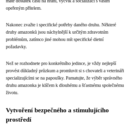
máte dostatek času na hraní, výcvik a socializaci s vaším
opeřeným přítelem.
Nakonec zvažte i specifické potřeby daného druhu. Některé
druhy amazonků jsou náchylnější k určitým zdravotním
problémům, zatímco jiné mohou mít specifické dietní
požadavky.
Než se rozhodnete pro konkrétního jedince, je vždy nejlepší
provést důkladný průzkum a promluvit si s chovateli a veterináři
specializujícími se na papoušky. Pamatujte, že výběr správného
druhu amazonka je klíčem k dlouhému a šťastnému společnému
životu.
Vytvoření bezpečného a stimulujícího
prostředí