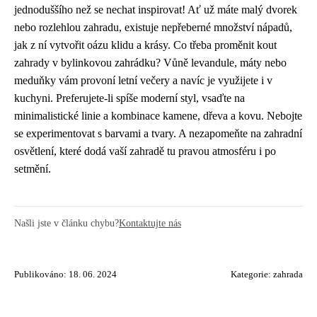
jednoduššího než se nechat inspirovat! Ať už máte malý dvorek
nebo rozlehlou zahradu, existuje nepřeberné množství nápadů,
jak z ní vytvořit oázu klidu a krásy. Co třeba proměnit kout
zahrady v bylinkovou zahrádku? Vůně levandule, máty nebo
meduňky vám provoní letní večery a navíc je využijete i v
kuchyni. Preferujete-li spíše moderní styl, vsaďte na
minimalistické linie a kombinace kamene, dřeva a kovu. Nebojte
se experimentovat s barvami a tvary. A nezapomeňte na zahradní
osvětlení, které dodá vaší zahradě tu pravou atmosféru i po
setmění.
Našli jste v článku chybu?
Kontaktujte nás
Publikováno: 18. 06. 2024
Kategorie:
zahrada