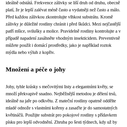
ideálně odstátá. Frekvence zálivky se liší druh od druhu, obecně
platí, že je lepší zalévat méně často a vydatněji než často a málo.
Před každou zálivkou zkontrolujte vlhkost substrátu. Kromě
zálivky je důležité rostliny chránit i před škůdci. Mezi nejčastější
patří mšice, svilušky a molice. Pravidelně rostliny kontrolujte a v
případě napadení zasáhněte vhodným insekticidem. Preventivně
můžete použít i domácí prostředky, jako je například roztok
mýdla nebo výluh z kopřiv.
Množení a péče o johy
Johy, tyhle krásky s mečovitými listy a elegantními květy, se
množí překvapivě snadno. Nejběžnější metodou je dělení trsů,
ideálně na jaře po odkvětu. Z mateční rostliny opatrně oddělte
mladé odnože s vlastními kořeny a zasaďte je do samostatných
květináčů. Použijte substrát pro pokojové rostliny s přídavkem
písku pro lepší odvodnění. Zhruba po šesti týdnech, kdy už by