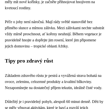
měly mít nové kořínky, je začněte přihnojovat hnojivem na
kvetoucí rostliny.
Péče o johy není náročná. Mají rády světlé stanoviště bez
přímého slunce a mírnou zálivku. Mezi zálivkami nechte substrát
vždy mírně proschnout, ať kořeny neuhnijí. Během vegetace je
pravidelně hnojte a dopřejte jim rosení, které jim připomene
jejich domovinu – tropické oblasti Afriky.
Tipy pro zdravý růst
Základem zdravého růstu je pestrá a vyvážená strava bohatá na
ovoce, zeleninu, celozrnné produkty a kvalitní bílkoviny.
Nezapomínejte na dostatečný příjem tekutin, ideálně čisté vody.
Důležitý je i pravidelný pohyb, alespoň 60 minut denně. Děti by
se měly věnovat aktivitám, které je baví a rozvíjí jejich