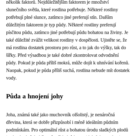
několik faktorů. Nejdůležitějším faktorem je množství
slunečního světla, které rostlina potřebuje. Některé rostliny
potřebují plné slunce, zatímco jiné preferují stín. Dalším
důležitým faktorem je typ půdy. Některé rostliny preferují
písčitou půdu, zatímco jiné potřebují půdu bohatou na živiny. Je
také důležité zvážit velikost rostliny v dospělosti. Ujistěte se, že
má rostlina dostatek prostoru pro růst, a to jak do výšky, tak do
šířky. Před výsadbou je také dobré zkontrolovat odvodnění
půdy. Pokud je půda příliš mokrá, může dojít k uhnívání kořenů.
Naopak, pokud je půda příliš suchá, rostlina nebude mít dostatek
vody.
Půda a hnojení johy
Joha, známá také jako muchovník olšolistý, je nenáročná
dřevina, která se dobře přizpůsobí i méně ideálním půdním
podmínkám. Pro optimální růst a bohatou úrodu sladkých plodů