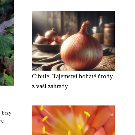
Cibule: Tajemství bohaté úrody
z vaší zahrady
e brzy
ty