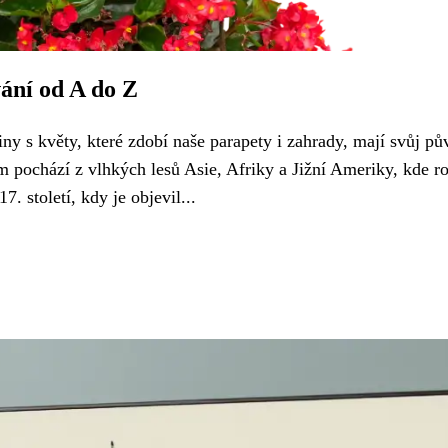
vání od A do Z
ny s květy, které zdobí naše parapety i zahrady, mají svůj pů
m pochází z vlhkých lesů Asie, Afriky a Jižní Ameriky, kde r
. století, kdy je objevil...