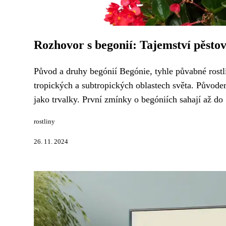
Rozhovor s begonií: Tajemství pěsto
Původ a druhy begónií Begónie, tyhle půvabné rostli
tropických a subtropických oblastech světa. Původe
jako trvalky. První zmínky o begóniích sahají až do 17
rostliny
26. 11. 2024