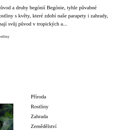
ůvod a druhy begónií Begónie, tyhle půvabné
ostliny s květy, které zdobí naše parapety i zahrady,
ají svůj původ v tropických a...
ostliny
Příroda
Rostliny
Zahrada
Zemědělství