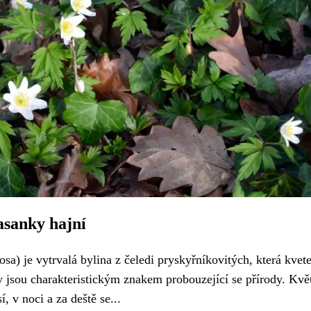
asanky hajní
a) je vytrvalá bylina z čeledi pryskyřníkovitých, která kvet
tky jsou charakteristickým znakem probouzející se přírody. Kvě
, v noci a za deště se...