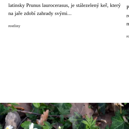
latinsky Prunus laurocerasus, je stálezelený keř, který
P
na jaře zdobí zahrady svými...
r
m
rostliny
r