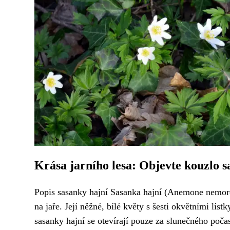
Krása jarního lesa: Objevte kouzlo s
Popis sasanky hajní Sasanka hajní (Anemone nemoros
na jaře. Její něžné, bílé květy s šesti okvětními lís
sasanky hajní se otevírají pouze za slunečného počasí