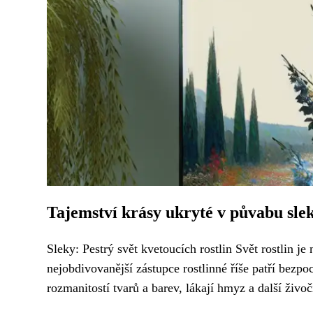
Tajemství krásy ukryté v půvabu sle
Sleky: Pestrý svět kvetoucích rostlin Svět rostlin j
nejobdivovanější zástupce rostlinné říše patří bezpo
rozmanitostí tvarů a barev, lákají hmyz a další živočic