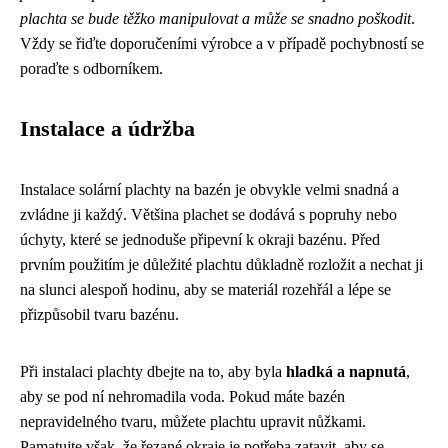
plachta se bude těžko manipulovat a může se snadno poškodit
.
Vždy se řiďte doporučeními výrobce a v případě pochybností se
poraďte s odborníkem.
Instalace a údržba
Instalace solární plachty na bazén je obvykle velmi snadná a
zvládne ji každý. Většina plachet se dodává s popruhy nebo
úchyty, které se jednoduše připevní k okraji bazénu. Před
prvním použitím je důležité plachtu důkladně rozložit a nechat ji
na slunci alespoň hodinu, aby se materiál rozehřál a lépe se
přizpůsobil tvaru bazénu.
Při instalaci plachty dbejte na to, aby byla
hladká a napnutá
,
aby se pod ní nehromadila voda. Pokud máte bazén
nepravidelného tvaru, můžete plachtu upravit nůžkami.
Pamatujte však, že řezané okraje je potřeba zatavit, aby se