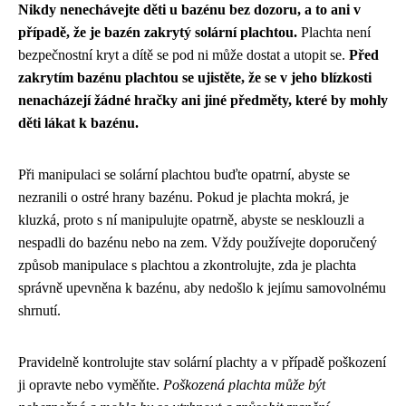
Nikdy nenechávejte děti u bazénu bez dozoru, a to ani v
případě, že je bazén zakrytý solární plachtou.
Plachta není
bezpečnostní kryt a dítě se pod ni může dostat a utopit se.
Před
zakrytím bazénu plachtou se ujistěte, že se v jeho blízkosti
nenacházejí žádné hračky ani jiné předměty, které by mohly
děti lákat k bazénu.
Při manipulaci se solární plachtou buďte opatrní, abyste se
nezranili o ostré hrany bazénu. Pokud je plachta mokrá, je
kluzká, proto s ní manipulujte opatrně, abyste se nesklouzli a
nespadli do bazénu nebo na zem. Vždy používejte doporučený
způsob manipulace s plachtou a zkontrolujte, zda je plachta
správně upevněna k bazénu, aby nedošlo k jejímu samovolnému
shrnutí.
Pravidelně kontrolujte stav solární plachty a v případě poškození
ji opravte nebo vyměňte.
Poškozená plachta může být