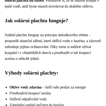
solární plachta na bazén
. Představte si, že se můžete koupat v
teplé vodě, aniž byste museli investovat do drahého ohřevu.
Jak solární plachta funguje?
Solární plachta funguje na principu skleníkového efektu –
propouští sluneční záření, které ohřívá vodu v bazénu, a zároveň
zabraňuje jejímu ochlazování. Díky tomu si můžete užívat
koupání i v chladnějších dnech a
prodloužit si tak koupací
sezónu o několik týdnů
.
Výhody solární plachty:
Ohřev vody zdarma
– šetří vaše peníze za energie
Prodloužení koupací sezóny
Snížení odpařování vody
Zabránění padání nečistot do bazénu