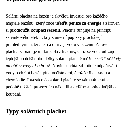
Solární plachta na bazén je skvělou investicí pro každého
majitele bazénu, který chce
ušetřit peníze za energie
a zároveň
si
prodloužit koupací sezónu
. Plachta funguje na principu
skleníkového efektu, kdy sluneční paprsky procházejí
průhledným materiálem a ohřívají vodu v bazénu. Zároveň
plachta zabraňuje úniku tepla z hladiny, čímž se voda udržuje
teplejší po delší dobu. Díky solární plachtě můžete
snížit náklady
na ohřev vody až o 80 %
. Navíc plachta zabraňuje odpařování
vody a chrání bazén před nečistotami, čímž šetříte i vodu a
chemikálie. Investice do solární plachty se vám tak vrátí v
podobě nižších provozních nákladů a delšího a pohodlnějšího
koupání.
Typy solárních plachet