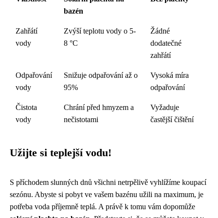
bazén
Zahřátí
Zvýší teplotu vody o 5-
Žádné
vody
8 °C
dodatečné
zahřátí
Odpařování
Snižuje odpařování až o
Vysoká míra
vody
95%
odpařování
Čistota
Chrání před hmyzem a
Vyžaduje
vody
nečistotami
častější čištění
Užijte si teplejší vodu!
S příchodem slunných dnů všichni netrpělivě vyhlížíme koupací
sezónu. Abyste si pobyt ve vašem bazénu užili na maximum, je
potřeba voda příjemně teplá. A právě k tomu vám dopomůže