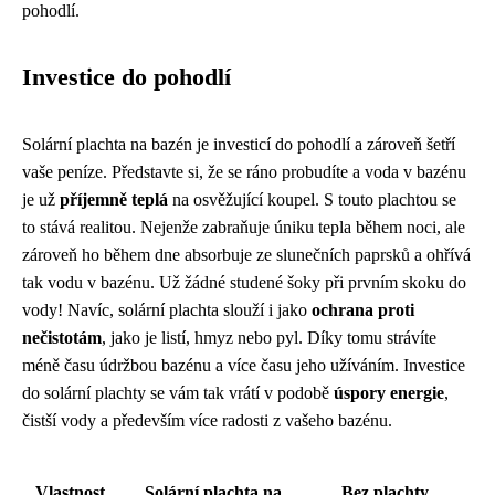
pohodlí.
Investice do pohodlí
Solární plachta na bazén je investicí do pohodlí a zároveň šetří
vaše peníze. Představte si, že se ráno probudíte a voda v bazénu
je už
příjemně teplá
na osvěžující koupel. S touto plachtou se
to stává realitou. Nejenže zabraňuje úniku tepla během noci, ale
zároveň ho během dne absorbuje ze slunečních paprsků a ohřívá
tak vodu v bazénu. Už žádné studené šoky při prvním skoku do
vody! Navíc, solární plachta slouží i jako
ochrana proti
nečistotám
, jako je listí, hmyz nebo pyl. Díky tomu strávíte
méně času údržbou bazénu a více času jeho užíváním. Investice
do solární plachty se vám tak vrátí v podobě
úspory energie
,
čistší vody a především více radosti z vašeho bazénu.
Vlastnost
Solární plachta na
Bez plachty