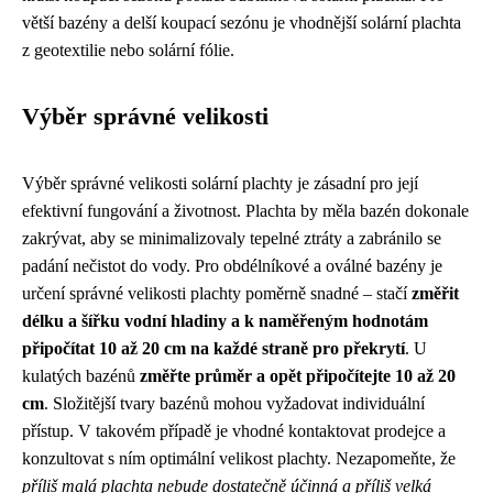
větší bazény a delší koupací sezónu je vhodnější solární plachta
z geotextilie nebo solární fólie.
Výběr správné velikosti
Výběr správné velikosti solární plachty je zásadní pro její
efektivní fungování a životnost. Plachta by měla bazén dokonale
zakrývat, aby se minimalizovaly tepelné ztráty a zabránilo se
padání nečistot do vody. Pro obdélníkové a oválné bazény je
určení správné velikosti plachty poměrně snadné – stačí
změřit
délku a šířku vodní hladiny a k naměřeným hodnotám
připočítat 10 až 20 cm na každé straně pro překrytí
. U
kulatých bazénů
změřte průměr a opět připočítejte 10 až 20
cm
. Složitější tvary bazénů mohou vyžadovat individuální
přístup. V takovém případě je vhodné kontaktovat prodejce a
konzultovat s ním optimální velikost plachty. Nezapomeňte, že
příliš malá plachta nebude dostatečně účinná a příliš velká