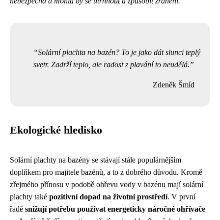
nebezpečná a mohla by se utrhnout a způsobit zranění.
Solární plachta na bazén? To je jako dát slunci teplý
svetr. Zadrží teplo, ale radost z plavání to neudělá.
Zdeněk Šmíd
Ekologické hledisko
Solární plachty na bazény se stávají stále populárnějším
doplňkem pro majitele bazénů, a to z dobrého důvodu. Kromě
zřejmého přínosu v podobě ohřevu vody v bazénu mají solární
plachty také
pozitivní dopad na životní prostředí
. V první
řadě
snižují potřebu používat energeticky náročné ohřívače