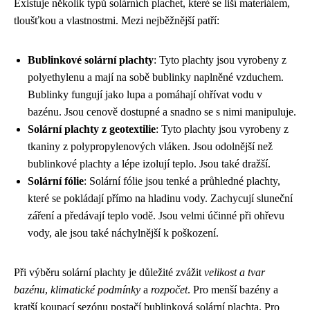
Existuje několik typů solárních plachet, které se liší materiálem,
tloušťkou a vlastnostmi. Mezi nejběžnější patří:
Bublinkové solární plachty
: Tyto plachty jsou vyrobeny z
polyethylenu a mají na sobě bublinky naplněné vzduchem.
Bublinky fungují jako lupa a pomáhají ohřívat vodu v
bazénu. Jsou cenově dostupné a snadno se s nimi manipuluje.
Solární plachty z geotextilie
: Tyto plachty jsou vyrobeny z
tkaniny z polypropylenových vláken. Jsou odolnější než
bublinkové plachty a lépe izolují teplo. Jsou také dražší.
Solární fólie
: Solární fólie jsou tenké a průhledné plachty,
které se pokládají přímo na hladinu vody. Zachycují sluneční
záření a předávají teplo vodě. Jsou velmi účinné při ohřevu
vody, ale jsou také náchylnější k poškození.
Při výběru solární plachty je důležité zvážit
velikost a tvar
bazénu
,
klimatické podmínky
a
rozpočet
. Pro menší bazény a
kratší koupací sezónu postačí bublinková solární plachta. Pro