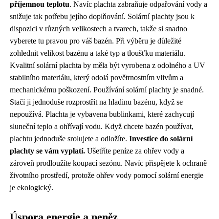
příjemnou teplotu
. Navíc plachta zabraňuje odpařování vody a
snižuje tak potřebu jejího doplňování. Solární plachty jsou k
dispozici v různých velikostech a tvarech, takže si snadno
vyberete tu pravou pro váš bazén. Při výběru je důležité
zohlednit velikost bazénu a také typ a tloušťku materiálu.
Kvalitní solární plachta by měla být vyrobena z odolného a UV
stabilního materiálu, který odolá povětrnostním vlivům a
mechanickému poškození. Používání solární plachty je snadné.
Stačí ji jednoduše rozprostřít na hladinu bazénu, když se
nepoužívá. Plachta je vybavena bublinkami, které zachycují
sluneční teplo a ohřívají vodu. Když chcete bazén používat,
plachtu jednoduše srolujete a odložíte.
Investice do solární
plachty se vám vyplatí.
Ušetříte peníze za ohřev vody a
zároveň prodloužíte koupací sezónu. Navíc přispějete k ochraně
životního prostředí, protože ohřev vody pomocí solární energie
je ekologický.
Úspora energie a peněz