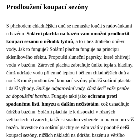
Prodloužení koupací sezóny
S příchodem chladnějších dnů se nemusíte loučit s radovánkami
u bazénu.
Solární plachta na bazén vám umožní prodloužit
koupací sezónu o několik týdnů
, a to i bez drahého ohřevu
vody. Jak to funguje? Solární plachta funguje na principu
skleníkového efektu. Propouští sluneční paprsky, které ohřívají
vodu v bazénu. Zároveň plachta zabraňuje úniku tepla z hladiny,
čímž udržuje vodu příjemně teplou i během chladnějších dnů a
nocí. Kromě prodloužení koupací sezóny přináší solární plachta
i další výhody.
Snižuje odparování vody, čímž šetří vaše peníze
za dopouštění bazénu.
Funguje také jako
ochrana proti
spadanému listí, hmyzu a dalším nečistotám
, což usnadňuje
údržbu bazénu. Solární plachta je k dispozici v různých
velikostech a tvarech, takže si snadno vyberete tu pravou pro váš
bazén. Investice do solární plachty se vám vrátí v podobě delší
koupací sezóny, nižších nákladů na údržbu bazénu a většího