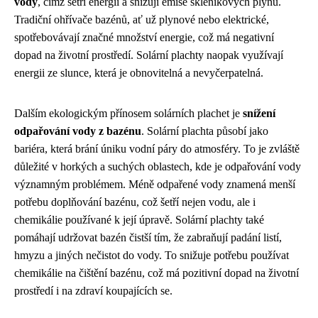
vody
, čímž šetří energii a snižují emise skleníkových plynů.
Tradiční ohřívače bazénů, ať už plynové nebo elektrické,
spotřebovávají značné množství energie, což má negativní
dopad na životní prostředí. Solární plachty naopak využívají
energii ze slunce, která je obnovitelná a nevyčerpatelná.
Dalším ekologickým přínosem solárních plachet je
snížení
odpařování vody z bazénu
. Solární plachta působí jako
bariéra, která brání úniku vodní páry do atmosféry. To je zvláště
důležité v horkých a suchých oblastech, kde je odpařování vody
významným problémem. Méně odpařené vody znamená menší
potřebu doplňování bazénu, což šetří nejen vodu, ale i
chemikálie používané k její úpravě. Solární plachty také
pomáhají udržovat bazén čistší tím, že zabraňují padání listí,
hmyzu a jiných nečistot do vody. To snižuje potřebu používat
chemikálie na čištění bazénu, což má pozitivní dopad na životní
prostředí i na zdraví koupajících se.