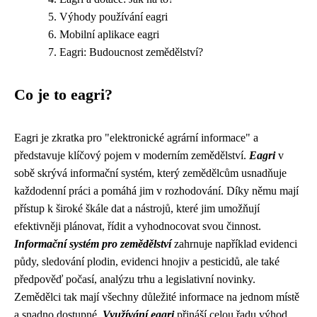
Výhody používání eagri
Mobilní aplikace eagri
Eagri: Budoucnost zemědělství?
Co je to eagri?
Eagri je zkratka pro "elektronické agrární informace" a
představuje klíčový pojem v moderním zemědělství.
Eagri
v
sobě skrývá informační systém, který zemědělcům usnadňuje
každodenní práci a pomáhá jim v rozhodování. Díky němu mají
přístup k široké škále dat a nástrojů, které jim umožňují
efektivněji plánovat, řídit a vyhodnocovat svou činnost.
Informační systém pro zemědělství
zahrnuje například evidenci
půdy, sledování plodin, evidenci hnojiv a pesticidů, ale také
předpověď počasí, analýzu trhu a legislativní novinky.
Zemědělci tak mají všechny důležité informace na jednom místě
a snadno dostupné.
Využívání eagri
přináší celou řadu výhod,