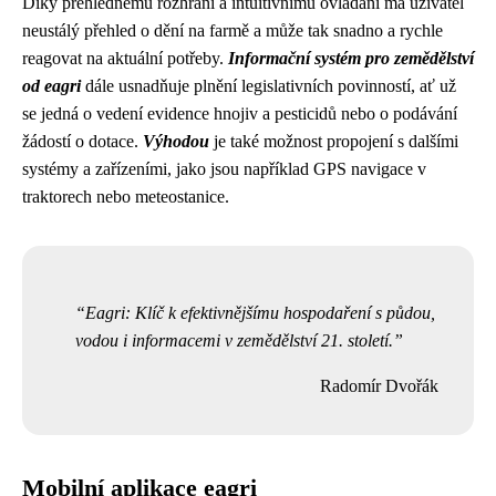
Díky přehlednému rozhraní a intuitivnímu ovládání má uživatel
neustálý přehled o dění na farmě a může tak snadno a rychle
reagovat na aktuální potřeby.
Informační systém pro zemědělství
od eagri
dále usnadňuje plnění legislativních povinností, ať už
se jedná o vedení evidence hnojiv a pesticidů nebo o podávání
žádostí o dotace.
Výhodou
je také možnost propojení s dalšími
systémy a zařízeními, jako jsou například GPS navigace v
traktorech nebo meteostanice.
Eagri: Klíč k efektivnějšímu hospodaření s půdou,
vodou i informacemi v zemědělství 21. století.
Radomír Dvořák
Mobilní aplikace eagri