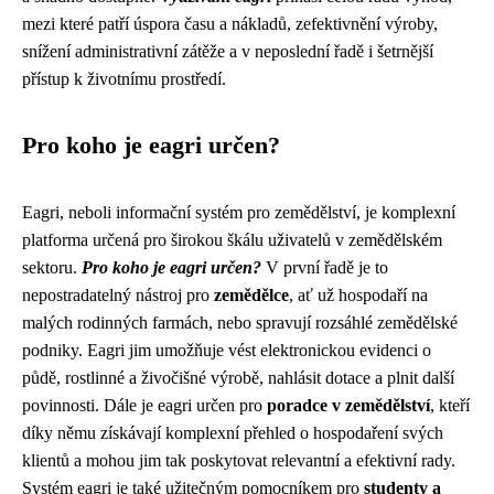
mezi které patří úspora času a nákladů, zefektivnění výroby,
snížení administrativní zátěže a v neposlední řadě i šetrnější
přístup k životnímu prostředí.
Pro koho je eagri určen?
Eagri, neboli informační systém pro zemědělství, je komplexní
platforma určená pro širokou škálu uživatelů v zemědělském
sektoru.
Pro koho je eagri určen?
V první řadě je to
nepostradatelný nástroj pro
zemědělce
, ať už hospodaří na
malých rodinných farmách, nebo spravují rozsáhlé zemědělské
podniky. Eagri jim umožňuje vést elektronickou evidenci o
půdě, rostlinné a živočišné výrobě, nahlásit dotace a plnit další
povinnosti. Dále je eagri určen pro
poradce v zemědělství
, kteří
díky němu získávají komplexní přehled o hospodaření svých
klientů a mohou jim tak poskytovat relevantní a efektivní rady.
Systém eagri je také užitečným pomocníkem pro
studenty a