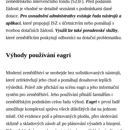
zemědělského intervenčního fondu (SZIF). Před podáním
žádosti je vhodné se detailně seznámit s podmínkami dané
dotace.
Pro usnadnění administrativy existuje řada nástrojů a
aplikací
, které propojují ISZ s účetnictvím nebo pomáhají s
tvorbou dotačních žádostí.
Využít lze také poradenské služby
,
které zemědělcům poskytují odborníci na dotační problematiku.
Výhody používání eagri
Moderní zemědělství se neobejde bez sofistikovaných nástrojů,
které zefektivňují jeho chod a pomáhají dosahovat lepších
výsledků. Právě zde přichází na scénu eagri a jeho informační
systém pro zemědělství. Jeho používání přináší farmářům i
zemědělským podnikům celou řadu výhod.
Eagri
v první řadě
umožňuje komplexní správu všech důležitých dat na jednom
místě. Od evidence polí a pěstovaných plodin, přes sledování
sklizně a skladových zásob až po plánování výsadeb a hnojení.