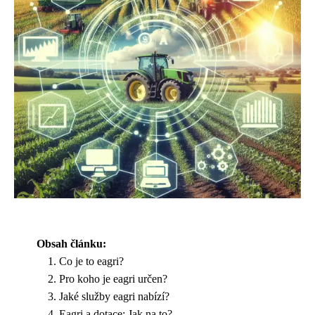
Obsah článku:
Co je to eagri?
Pro koho je eagri určen?
Jaké služby eagri nabízí?
Eagri a dotace: Jak na to?