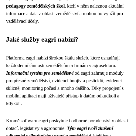
pedagogy zemědělských škol
, kteří v něm naleznou aktuální
informace a data z oblasti zemědělství a mohou ho využít pro
vzdělávací účely.
Jaké služby eagri nabízí?
Platforma eagri nabízí širokou škálu služeb, které usnadňují
každodenní činnosti zemědělcům a firmám v agrosektoru.
Informační systém pro zemědělství
od eagri zahrnuje moduly
pro přesné zemědělství, evidenci hnojiv a pesticidů, evidenci
sklizně, monitoring počasí a mnoho dalšího. Díky propojení s
mobilní aplikací mají uživatelé přístup k datům odkudkoli a
kdykoli.
Kromě softwaru eagri poskytuje i odborné poradenství v oblasti
dotací, legislativy a agronomie.
Tým eagri tvoří zkušení
odborníci s dlouholetou praxí v zemědělství
, kteří jsou