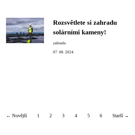
Rozsvětlete si zahradu
solárními kameny!
zahrada
07. 08. 2024
← Novější
1
2
3
4
5
6
Starší →