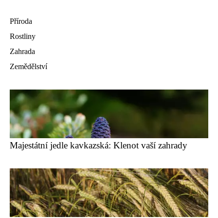
Příroda
Rostliny
Zahrada
Zemědělství
Majestátní jedle kavkazská: Klenot vaší zahrady