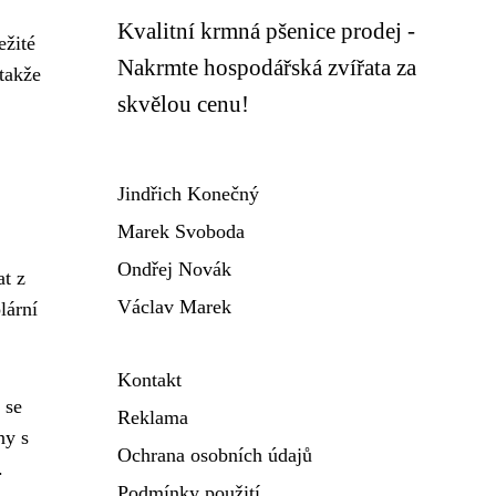
Kvalitní krmná pšenice prodej -
ežité
Nakrmte hospodářská zvířata za
 takže
skvělou cenu!
Jindřich Konečný
Marek Svoboda
Ondřej Novák
t z
Václav Marek
lární
Kontakt
 se
Reklama
ny s
Ochrana osobních údajů
.
Podmínky použití