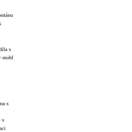
ontánu
k
dila s
by mohl
na s
o v
aci