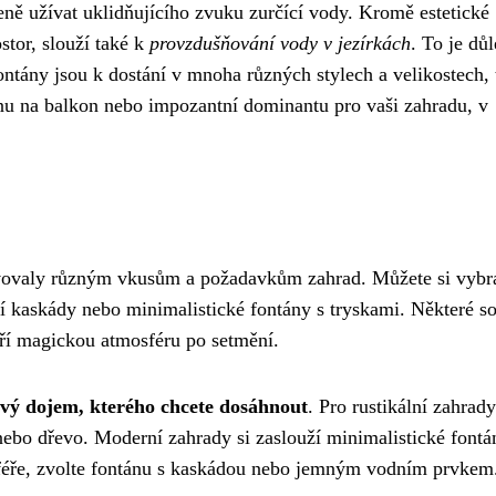
šeně užívat uklidňujícího zvuku zurčící vody. Kromě estetické
stor, slouží také k
provzdušňování vody v jezírkách
. To je důl
 fontány jsou k dostání v mnoha různých stylech a velikostech,
nu na balkon nebo impozantní dominantu pro vaši zahradu, v
ovovaly různým vkusům a požadavkům zahrad. Můžete si vybra
í kaskády nebo minimalistické fontány s tryskami. Některé so
ří magickou atmosféru po setmění.
ový dojem, kterého chcete dosáhnout
. Pro rustikální zahrady
nebo dřevo. Moderní zahrady si zaslouží minimalistické fontá
sféře, zvolte fontánu s kaskádou nebo jemným vodním prvkem