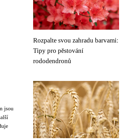
Rozpalte svou zahradu barvami:
Tipy pro pěstování
rododendronů
m jsou
alší
duje