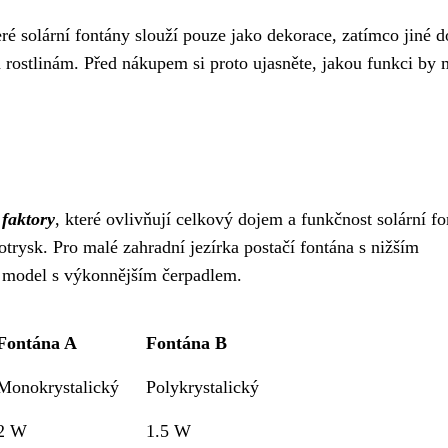
eré solární fontány slouží pouze jako dekorace, zatímco jiné d
 rostlinám. Před nákupem si proto ujasněte, jakou funkci by 
 faktory
, které ovlivňují celkový dojem a funkčnost solární fo
trysk. Pro malé zahradní jezírka postačí fontána s nižším
t model s výkonnějším čerpadlem.
Fontána A
Fontána B
Monokrystalický
Polykrystalický
2 W
1.5 W