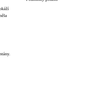
okáží
měla
ntány.