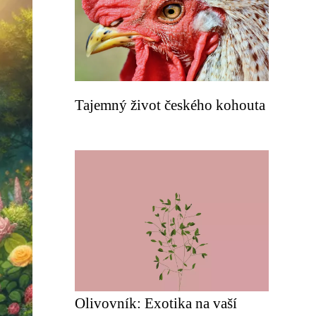
Tajemný život českého kohouta
Olivovník: Exotika na vaší