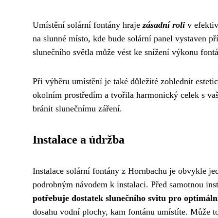
Umístění solární fontány hraje
zásadní roli
v efektiv
na slunné místo, kde bude solární panel vystaven p
slunečního světla může vést ke snížení výkonu font
Při výběru umístění je také důležité zohlednit esteti
okolním prostředím a tvořila harmonický celek s vaš
bránit slunečnímu záření.
Instalace a údržba
Instalace solární fontány z Hornbachu je obvykle j
podrobným návodem k instalaci. Před samotnou insta
potřebuje dostatek slunečního svitu pro optimální
dosahu vodní plochy, kam fontánu umístíte. Může to 