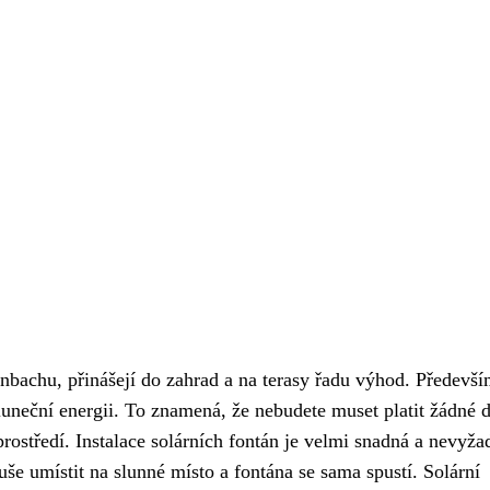
ornbachu, přinášejí do zahrad a na terasy řadu výhod. Předevší
sluneční energii. To znamená, že nebudete muset platit žádné d
prostředí. Instalace solárních fontán je velmi snadná a nevyža
še umístit na slunné místo a fontána se sama spustí. Solární