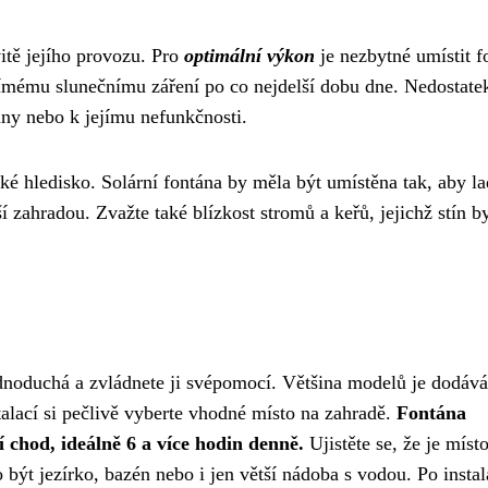
itě jejího provozu. Pro
optimální výkon
je nezbytné umístit f
římému slunečnímu záření po co nejdelší dobu dne. Nedostate
ány nebo k jejímu nefunkčnosti.
cké hledisko. Solární fontána by měla být umístěna tak, aby la
í zahradou. Zvažte také blízkost stromů a keřů, jejichž stín 
ednoduchá a zvládnete ji svépomocí. Většina modelů je dodává
lací si pečlivě vyberte vhodné místo na zahradě.
Fontána
 chod, ideálně 6 a více hodin denně.
Ujistěte se, že je míst
být jezírko, bazén nebo i jen větší nádoba s vodou. Po instal