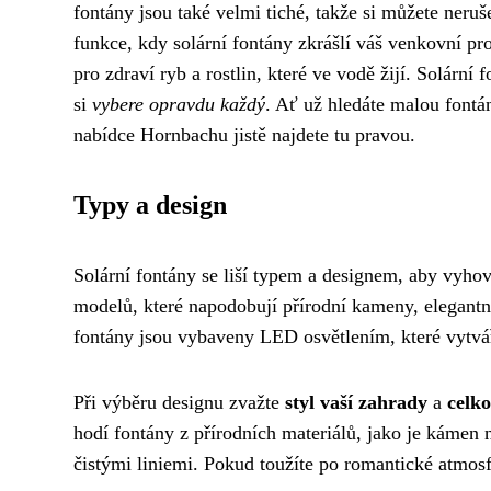
fontány jsou také velmi tiché, takže si můžete neru
funkce, kdy solární fontány zkrášlí váš venkovní pro
pro zdraví ryb a rostlin, které ve vodě žijí. Solární
si
vybere opravdu každý
. Ať už hledáte malou fontá
nabídce Hornbachu jistě najdete tu pravou.
Typy a design
Solární fontány se liší typem a designem, aby vyh
modelů, které napodobují přírodní kameny, elegantn
fontány jsou vybaveny LED osvětlením, které vytvá
Při výběru designu zvažte
styl vaší zahrady
a
celk
hodí fontány z přírodních materiálů, jako je kámen 
čistými liniemi. Pokud toužíte po romantické atmo