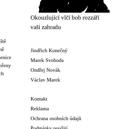
Okouzlující vlčí bob rozzáří
vaši zahradu
ště
ně
Jindřich Konečný
enice
Marek Svoboda
kořeny
Ondřej Novák
ch
Václav Marek
Kontakt
Reklama
Ochrana osobních údajů
Podmínky použití