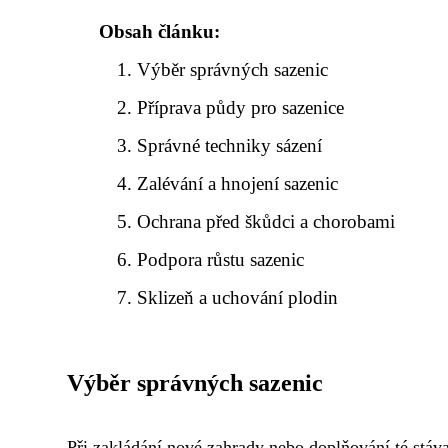
Obsah článku:
Výběr správných sazenic
Příprava půdy pro sazenice
Správné techniky sázení
Zalévání a hnojení sazenic
Ochrana před škůdci a chorobami
Podpora růstu sazenic
Sklizeň a uchování plodin
Výběr správných sazenic
Při zakládání nové zahrady nebo doplňování té stáva