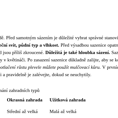
ě. Před samotným sázením je důležité vybrat správné stanovi
ní svit, půdní typ a vlhkost.
Před výsadbou sazenice opatr
d jsou příliš zkroucené.
Důležitá je také hloubka sázení.
Saz
y v květináči. Po zasazení sazenice důkladně zalijte, aby se 
potlačení růstu plevele můžete použít mulčovací kůru.
V první
a pravidelně je zalévejte, dokud se neuchytily.
nání zahradních typů
Okrasná zahrada
Užitková zahrada
Střední až velká
Malá až velká