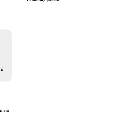
vá
 měla