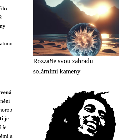
ilo.
k
eny
patnou
Rozzařte svou zahradu
solárními kameny
avená
anění
chorob
tí
je
 je
běmi a