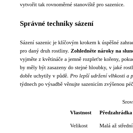
vytvořit tak rovnoměrné stanoviště pro sazenice.
Správné techniky sázení
Sázení sazenic je klíčovým krokem k úspěšné zahrad
pro daný druh rostliny.
Zohledněte nároky na sluneč
vyjměte z květináče a jemně rozpleťte kořeny, poku
by měly být zasazeny do stejné hloubky, v jaké rostl
dobře uchytily v půdě.
Pro lepší udržení vlhkosti a 
týdnech po výsadbě věnujte sazenicím zvýšenou péči 
Srov
Vlastnost
Předzahrádka
Velikost
Malá až střední