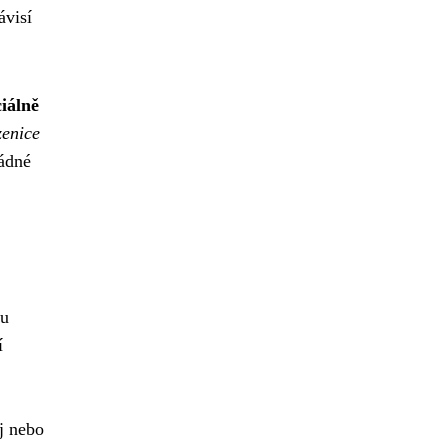
ávisí
iálně
zenice
žádné
ku
í
j nebo