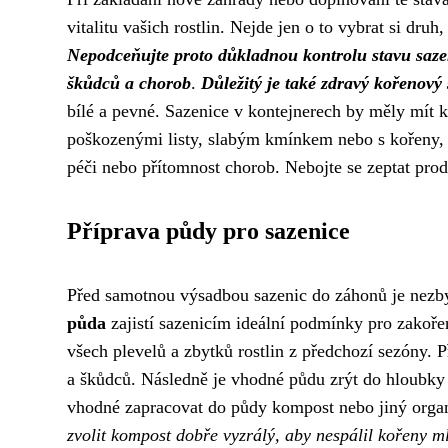
vitalitu vašich rostlin. Nejde jen o to vybrat si druh
Nepodceňujte proto důkladnou kontrolu stavu saze
škůdců a chorob
.
Důležitý je také zdravý kořenový
bílé a pevné. Sazenice v kontejnerech by měly mít 
poškozenými listy, slabým kmínkem nebo s kořeny, 
péči nebo přítomnost chorob. Nebojte se zeptat prod
Příprava půdy pro sazenice
Před samotnou výsadbou sazenic do záhonů je nezby
půda
zajistí sazenicím ideální podmínky pro zakoře
všech plevelů a zbytků rostlin z předchozí sezóny. 
a škůdců. Následně je vhodné půdu zrýt do hloubky 
vhodné zapracovat do půdy kompost nebo jiný organ
zvolit kompost dobře vyzrálý, aby nespálil kořeny ml