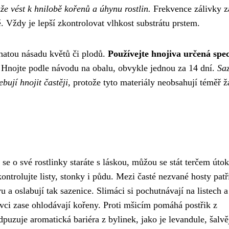
e vést k hnilobě kořenů a úhynu rostlin.
Frekvence zálivky z
ě. Vždy je lepší zkontrolovat vlhkost substrátu prstem.
bohatou násadu květů či plodů.
Používejte hnojiva určená spec
 Hnojte podle návodu na obalu, obvykle jednou za 14 dní.
Sa
ují hnojit častěji,
protože tyto materiály neobsahují téměř 
se o své rostlinky staráte s láskou, můžou se stát terčem úto
ontrolujte listy, stonky i půdu. Mezi časté nezvané hosty patř
u a oslabují tak sazenice. Slimáci si pochutnávají na listech a
vci zase ohlodávají kořeny. Proti mšicím pomáhá postřik z
zuje aromatická bariéra z bylinek, jako je levandule, šalvě