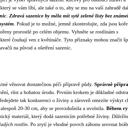
, který se vám líbí, ale také o to, aby se mu na vaší zahradě dař
nic
.
Zdravá sazenice by měla mít sytě zelené listy bez známe
 systém
. Pokud je to možné, jemně zkontrolujte, zda jsou koř
kořeny prorostlé po celém objemu. Vyhněte se rostlinám s
které čouhají ven z květináče. Tyto příznaky mohou značit š
avačů na původ a ošetření sazenic.
tné věnovat dostatečnou péči přípravě půdy.
Správně připr
nění, růst a bohatou úrodu. Prvním krokem je důkladné odstr
Předejdete tak konkurenci o živiny a zároveň omezíte výskyt 
alespoň 20-30 cm, aby se provzdušnila a uvolnila.
Během ry
ický materiál, který dodá sazenicím potřebné živiny.
Důležité
adých rostlin.
Po zrytí je vhodné povrch záhonu urovnat hrá