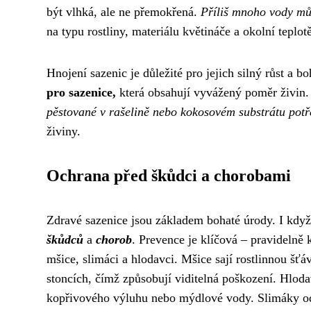
být vlhká, ale ne přemokřená.
Příliš mnoho vody můž
na typu rostliny, materiálu květináče a okolní teplot
Hnojení sazenic je důležité pro jejich silný růst a 
pro sazenice,
která obsahují vyvážený poměr živin.
pěstované v rašelině nebo kokosovém substrátu potřeb
živiny.
Ochrana před škůdci a chorobami
Zdravé sazenice jsou základem bohaté úrody. I když 
škůdců
a
chorob
. Prevence je klíčová – pravidelně k
mšice, slimáci a hlodavci. Mšice sají rostlinnou šťáv
stoncích, čímž způsobují viditelná poškození. Hloda
kopřivového výluhu nebo mýdlové vody. Slimáky odpu