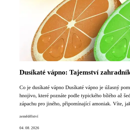
Dusíkaté vápno: Tajemství zahradní
Co je dusíkaté vápno Dusíkaté vápno je úžasný pom
hnojivo, které poznáte podle typického bílého až še
zápachu pro jiného, připomínající amoniak. Víte, jak
zemědělství
04. 08. 2026