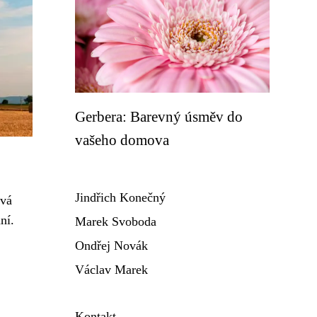
Gerbera: Barevný úsměv do
vašeho domova
Jindřich Konečný
ová
ní.
Marek Svoboda
Ondřej Novák
Václav Marek
Kontakt