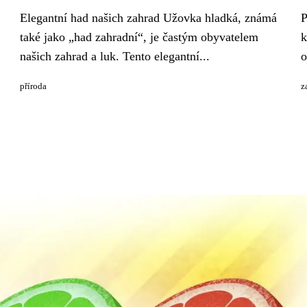
Elegantní had našich zahrad Užovka hladká, známá
P
také jako „had zahradní“, je častým obyvatelem
k
našich zahrad a luk. Tento elegantní...
o
příroda
z