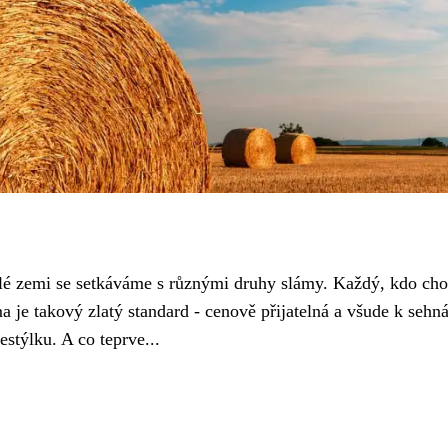
elé zemi se setkáváme s různými druhy slámy. Každý, kdo ch
ma je takový zlatý standard - cenově přijatelná a všude k sehná
stýlku. A co teprve...