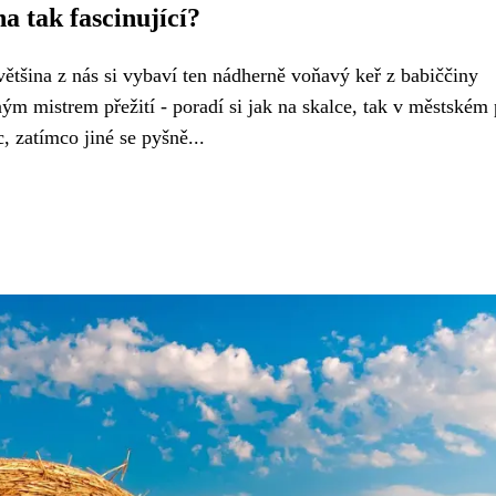
na tak fascinující?
ětšina z nás si vybaví ten nádherně voňavý keř z babiččiny
ným mistrem přežití - poradí si jak na skalce, tak v městském 
, zatímco jiné se pyšně...