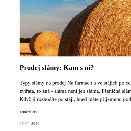
Prodej slámy: Kam s ní?
Typy slámy na prodej Na farmách a ve stájích po c
zvířata, to zná - sláma není jen sláma. Pšeničná slá
Když ji rozhodíte po stáji, hned máte příjemnou pode
zemědělství
06. 04. 2026