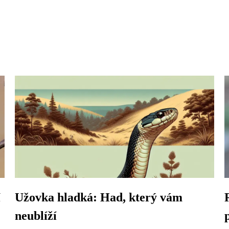
í
Užovka hladká: Had, který vám
neublíží