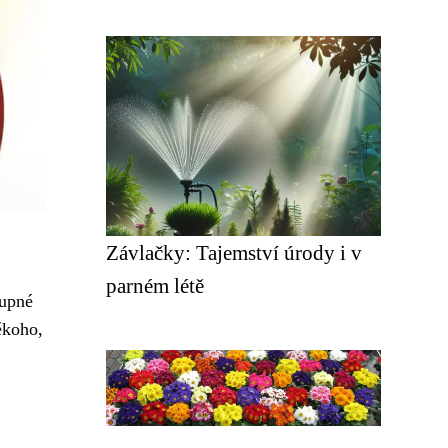
Závlačky: Tajemství úrody i v
parném létě
tupné
ěkoho,