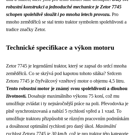
robustní konstrukci a jednoduché mechanice je Zetor 7745
schopen spolehlivě sloužit i po mnoha letech provozu.
Pro
mnoho zemědělců se stal tento traktor symbolem spolehlivosti a
tradice značky Zetor.
Technické specifikace a výkon motoru
Zetor 7745 je legendární traktor, který se zapsal do srdcí mnoha
zemědělců. Co se skrývá pod kapotou tohoto siláka? Srdcem
Zetoru 7745 je čtyřválcový vznětový motor o objemu 4,5 litru.
Tento robustní motor je známý svou spolehlivostí a dlouhou
životností.
Dosahuje maximálního výkonu 75 koní, což mu
umožňuje zvládat i ty nejnáročnější práce na poli. Převodovka je
plně synchronizovaná a nabízí 5 rychlostí vpřed a 1 vzad. To
umožňuje traktoru přizpůsobit se různým pracovním podmínkám
a dosáhnout optimální rychlosti pro daný úkol.
Maximální
rychlost Zetoru 7745 je 30 km/h,
což je pro traktor této kategorie