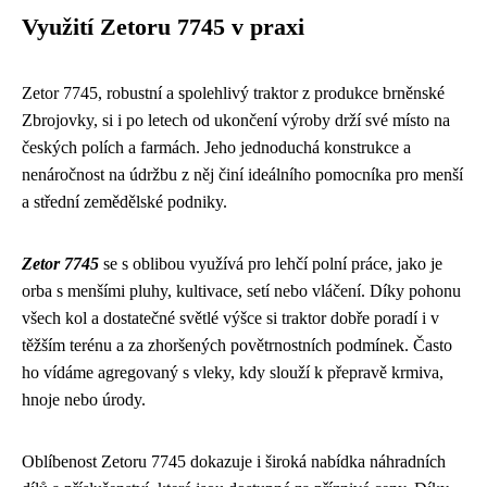
Využití Zetoru 7745 v praxi
Zetor 7745, robustní a spolehlivý traktor z produkce brněnské
Zbrojovky, si i po letech od ukončení výroby drží své místo na
českých polích a farmách. Jeho jednoduchá konstrukce a
nenáročnost na údržbu z něj činí ideálního pomocníka pro menší
a střední zemědělské podniky.
Zetor 7745
se s oblibou využívá pro lehčí polní práce, jako je
orba s menšími pluhy, kultivace, setí nebo vláčení. Díky pohonu
všech kol a dostatečné světlé výšce si traktor dobře poradí i v
těžším terénu a za zhoršených povětrnostních podmínek. Často
ho vídáme agregovaný s vleky, kdy slouží k přepravě krmiva,
hnoje nebo úrody.
Oblíbenost Zetoru 7745 dokazuje i široká nabídka náhradních