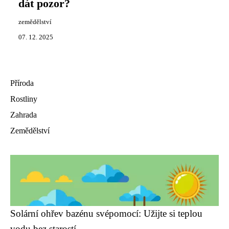
dát pozor?
zemědělství
07. 12. 2025
Příroda
Rostliny
Zahrada
Zemědělství
Solární ohřev bazénu svépomocí: Užijte si teplou
vodu bez starostí