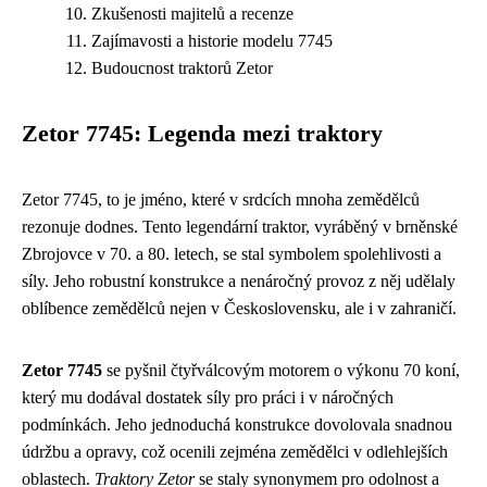
Zkušenosti majitelů a recenze
Zajímavosti a historie modelu 7745
Budoucnost traktorů Zetor
Zetor 7745: Legenda mezi traktory
Zetor 7745, to je jméno, které v srdcích mnoha zemědělců
rezonuje dodnes. Tento legendární traktor, vyráběný v brněnské
Zbrojovce v 70. a 80. letech, se stal symbolem spolehlivosti a
síly. Jeho robustní konstrukce a nenáročný provoz z něj udělaly
oblíbence zemědělců nejen v Československu, ale i v zahraničí.
Zetor 7745
se pyšnil čtyřválcovým motorem o výkonu 70 koní,
který mu dodával dostatek síly pro práci i v náročných
podmínkách. Jeho jednoduchá konstrukce dovolovala snadnou
údržbu a opravy, což ocenili zejména zemědělci v odlehlejších
oblastech.
Traktory Zetor
se staly synonymem pro odolnost a