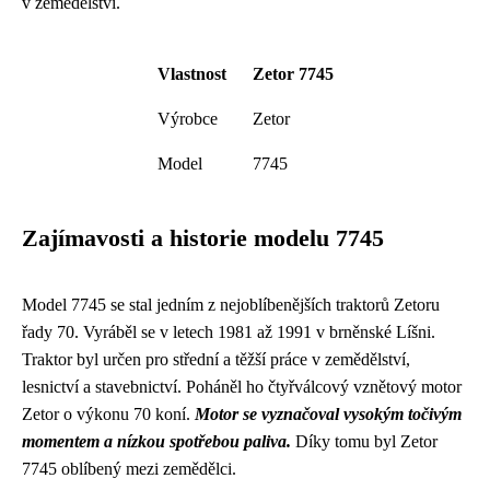
v zemědělství.
Vlastnost
Zetor 7745
Výrobce
Zetor
Model
7745
Zajímavosti a historie modelu 7745
Model 7745 se stal jedním z nejoblíbenějších traktorů Zetoru
řady 70. Vyráběl se v letech 1981 až 1991 v brněnské Líšni.
Traktor byl určen pro střední a těžší práce v zemědělství,
lesnictví a stavebnictví. Poháněl ho čtyřválcový vznětový motor
Zetor o výkonu 70 koní.
Motor se vyznačoval vysokým točivým
momentem a nízkou spotřebou paliva.
Díky tomu byl Zetor
7745 oblíbený mezi zemědělci.