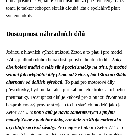
dílů a příslušenství, které jsou dostupné za příznivé ceny. Díky
tomu je traktor schopen sloužit dlouhá léta a spolehlivě plnit
svěřené úkoly.
Dostupnost náhradních dílů
Jednou z hlavních výhod traktorů Zetor, a to platí i pro model
7745, je dlouhodobě dobrá dostupnost náhradních dílů.
Díky
dlouholeté tradici a stále silné pozici značky na trhu, je možné
sehnat jak originální díly přímo od Zetoru, tak i širokou škálu
alternativ od dalších výrobců.
To platí pro motorové díly,
převodovky, hydrauliku, ale i pro kabinu, elektroinstalaci nebo
pneumatiky. Dostupnost dílů je klíčová pro dlouhou životnost a
bezproblémový provoz stroje, a to i u starších modelů jako je
Zetor 7745.
Mnoho dílů je navíc zaměnitelných s jinými
modely Zetor z podobné doby, což dále rozšiřuje možnosti a
urychluje servisní zásahy.
Pro majitele traktoru Zetor 7745 to
znamená jistotu, že i po letech provozu nebudou mít problém