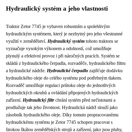
Hydraulický systém a jeho vlastnosti
Traktor Zetor 7745 je vybaven robustním a spolehlivým
hydraulickým systémem, který je nezbytný pro jeho všestranné
využití v zemědělství.
Hydraulický systém
tohoto traktoru se
vyznačuje vysokým výkonem a odolností, což umožňuje
plynulý a efektivní provoz i při náročných pracích. Systém se
skládá z hydraulického čerpadla, rozvaděče, hydraulického filtru
a hydraulické nádrže.
Hydraulické čerpadlo
zajišťuje dodávku
hydraulického oleje do celého systému pod potřebným tlakem.
Rozvaděč umožňuje regulaci průtoku oleje do jednotlivých
hydraulických okruhů a ovládání připojených hydraulických
zařízení.
Hydraulický filtr
chrání systém před nečistotami a
prodlužuje tak jeho životnost. Hydraulická nádrž slouží jako
zásobník hydraulického oleje. Díky tomuto propracovanému
hydraulickému systému je Zetor 7745 schopen pracovat s
širokou škálou zemědělských strojů a zařízení, jako jsou pluhy,