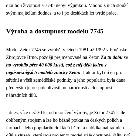
dlouhou životnost a 7745 nebyl výjimkou. Mnoho z nich slouží
svým majitelům dodnes, a to i po desítkách let tvrdé práce.
Výroba a dostupnost modelu 7745
Model Zetor 7745 se vyráběl v letech 1981 až 1992 v brněnské
Zbrojovce Brno, později přejmenované na Zetor.
Za tu dobu se
ho vyrobilo přes 40 000 kusů, což z něj dělá jeden z
nejúspěšnějších modelů značky Zetor.
Traktor byl určen pro
střední a větší zemědělské podniky a jeho popularita byla dána
především jeho spolehlivostí, nenáročností a dostupností
náhradních dílů.
I dnes, více než 30 let od ukončení výroby, je Zetor 7745 stále
oblíbeným strojem a lze ho běžně potkat na českých polích a
farmách. Jeho popularitu dokládá i široká nabídka náhradních
dílů a služeb, které jsou pro tento model stále dostupné.
Díky své