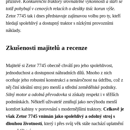
příznivě.
Konkurenční traktory srovnatelné výkonnosti a stáří se
totiž pohybují v cenových relacích o desítky tisíc korun výše.
Zetor 7745 tak i dnes představuje zajímavou volbu pro ty, kteří
hledají spolehlivý a dostupný traktor s nízkými provozními
náklady.
Zkušenosti majitelů a recenze
Majitelé si Zetor 7745 obecně chválí pro jeho spolehlivost,
jednoduchost a dostupnost náhradních dílů. Mnoho z nich
oceňuje jeho robustní konstrukci a nenáročnost na údržbu, což z
něj činí ideální stroj pro menší a střední zemědělské podniky.
Silný motor a odolná převodovka
si získaly respekt i v těžších
podmínkách. Někteří uživatelé zmiňují jako nevýhodu menší
komfort kabiny v porovnání s modernějšími traktory.
Celkově je
však Zetor 7745 vnímán jako spolehlivý a odolný stroj s
dlouhou životností
, který i přes svůj věk stále nachází uplatnění