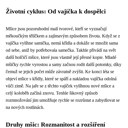
Životní cyklus: Od vajíčka k dospělci
Mšice jsou pozoruhodní malí tvorové, kteří se vyznačují
měkoučkým tělíčkem a zajímavým způsobem života. Když se z
vajíčka vylíhne samička, nemá křídla a dokáže se množit sama
od sebe, aniž by potřebovala samečka. Takhle přivádí na svět
další holčičí mšice, které jsou vlastně její přesné kopie. Mladé
mšičky rychle vyrostou a samy začnou rodit další potomky, díky
čemuž se jejich počet může závratně zvýšit. Ke konci léta se
objeví mšice s křídly, které se spáří a nakladou vajíčka odolná
vůči zimě. Na jaře se z těchto vajíček vylíhnou nové mšice a
celý koloběh začíná znovu. Tenhle šikovný způsob
rozmnožování jim umožňuje rychle se rozrůstat a zabydlovat se
na nových rostlinách.
Druhy mšic: Rozmanitost a rozšíření