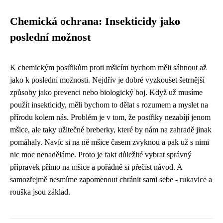
Chemická ochrana: Insekticidy jako
poslední možnost
K chemickým postřikům proti mšicím bychom měli sáhnout až
jako k poslední možnosti. Nejdřív je dobré vyzkoušet šetrnější
způsoby jako prevenci nebo biologický boj. Když už musíme
použít insekticidy, měli bychom to dělat s rozumem a myslet na
přírodu kolem nás. Problém je v tom, že postřiky nezabíjí jenom
mšice, ale taky užitečné breberky, které by nám na zahradě jinak
pomáhaly. Navíc si na ně mšice časem zvyknou a pak už s nimi
nic moc nenaděláme. Proto je fakt důležité vybrat správný
přípravek přímo na mšice a pořádně si přečíst návod. A
samozřejmě nesmíme zapomenout chránit sami sebe - rukavice a
rouška jsou základ.