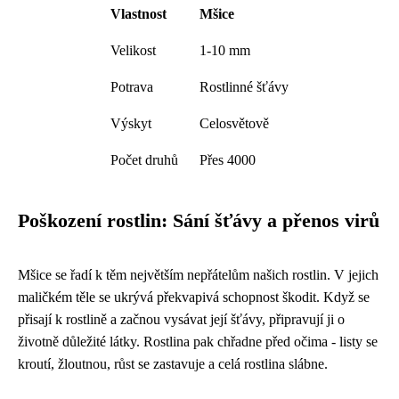
Vlastnost
Mšice
Velikost
1-10 mm
Potrava
Rostlinné šťávy
Výskyt
Celosvětově
Počet druhů
Přes 4000
Poškození rostlin: Sání šťávy a přenos virů
Mšice se řadí k těm největším nepřátelům našich rostlin. V jejich
maličkém těle se ukrývá překvapivá schopnost škodit. Když se
přisají k rostlině a začnou vysávat její šťávy, připravují ji o
životně důležité látky. Rostlina pak chřadne před očima - listy se
kroutí, žloutnou, růst se zastavuje a celá rostlina slábne.