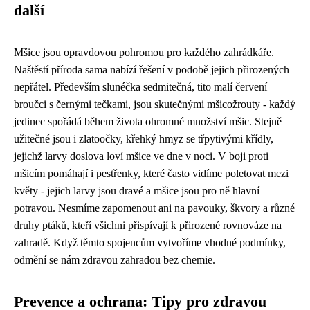
další
Mšice jsou opravdovou pohromou pro každého zahrádkáře.
Naštěstí příroda sama nabízí řešení v podobě jejich přirozených
nepřátel. Především slunéčka sedmitečná, tito malí červení
broučci s černými tečkami, jsou skutečnými mšicožrouty - každý
jedinec spořádá během života ohromné množství mšic. Stejně
užitečné jsou i zlatoočky, křehký hmyz se třpytivými křídly,
jejichž larvy doslova loví mšice ve dne v noci. V boji proti
mšicím pomáhají i pestřenky, které často vidíme poletovat mezi
květy - jejich larvy jsou dravé a mšice jsou pro ně hlavní
potravou. Nesmíme zapomenout ani na pavouky, škvory a různé
druhy ptáků, kteří všichni přispívají k přirozené rovnováze na
zahradě. Když těmto spojencům vytvoříme vhodné podmínky,
odmění se nám zdravou zahradou bez chemie.
Prevence a ochrana: Tipy pro zdravou