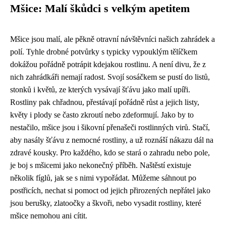
Mšice: Malí škůdci s velkým apetitem
Mšice jsou malí, ale pěkně otravní návštěvníci našich zahrádek a
polí. Tyhle drobné potvůrky s typicky vypouklým tělíčkem
dokážou pořádně potrápit kdejakou rostlinu. A není divu, že z
nich zahrádkáři nemají radost. Svojí sosáčkem se pustí do listů,
stonků i květů, ze kterých vysávají šťávu jako malí upíři.
Rostliny pak chřadnou, přestávají pořádně růst a jejich listy,
květy i plody se často zkroutí nebo zdeformují. Jako by to
nestačilo, mšice jsou i šikovní přenašeči rostlinných virů. Stačí,
aby nasály šťávu z nemocné rostliny, a už roznáší nákazu dál na
zdravé kousky. Pro každého, kdo se stará o zahradu nebo pole,
je boj s mšicemi jako nekonečný příběh. Naštěstí existuje
několik fíglů, jak se s nimi vypořádat. Můžeme sáhnout po
postřicích, nechat si pomoct od jejich přirozených nepřátel jako
jsou berušky, zlatoočky a škvoři, nebo vysadit rostliny, které
mšice nemohou ani cítit.