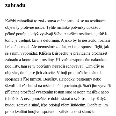
zahradu
Každý zahrádkář to zná - sotva začne jaro, už se na rostlinách
objeví ty protivné mšice. Tyhle malinké potvůrky dokážou
pěkně potrápit, když vysávají šťávu z našich rostlinek a ještě k
tomu je všelijak křiví a deformují. A jako by to nestačilo, roznáší
i různé nemoci. Ale nemusíme zoufat, existuje spousta fíglů, jak
se s nimi vypořádat. Klíčem k úspěchu je pravidelně procházet
zahradu a kontrolovat rostliny. Hlavně nezapomeňte nakouknout
pod listy, tam se ty potvůrky nejradši schovávají. Čím dřív je
objevíte, tím líp se jich zbavíte. V boji proti mšicím máme i
spojence z říše hmyzu. Berušky, zlatoočky, pestřenky nebo
škvoři - ti všichni si na mšicích rádi pochutnají. Stačí jim vytvořit
příjemné prostředí vysazením rostlin jako je kopr, měsíček nebo
řebříček. A nezapomeňte se dobře starat o své rostlinky. Když
budou zdravé a silné, lépe odolají všem škůdcům. Dopřejte jim
proto kvalitní hnojivo, správnou zálivku a dost sluníčka.