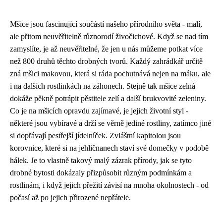
Mšice jsou fascinující součástí našeho přírodního světa - malí,
ale přitom neuvěřitelně různorodí živočichové. Když se nad tím
zamyslíte, je až neuvěřitelné, že jen u nás můžeme potkat více
než 800 druhů těchto drobných tvorů. Každý zahrádkář určitě
zná mšici makovou, která si ráda pochutnává nejen na máku, ale
i na dalších rostlinkách na záhonech. Stejně tak mšice zelná
dokáže pěkně potrápit pěstitele zelí a další brukvovité zeleniny.
Co je na mšicích opravdu zajímavé, je jejich životní styl -
některé jsou vybíravé a drží se věrně jediné rostliny, zatímco jiné
si dopřávají pestřejší jídelníček. Zvláštní kapitolou jsou
korovnice, které si na jehličnanech staví své domečky v podobě
hálek. Je to vlastně takový malý zázrak přírody, jak se tyto
drobné bytosti dokázaly přizpůsobit různým podmínkám a
rostlinám, i když jejich přežití závisí na mnoha okolnostech - od
počasí až po jejich přirozené nepřátele.