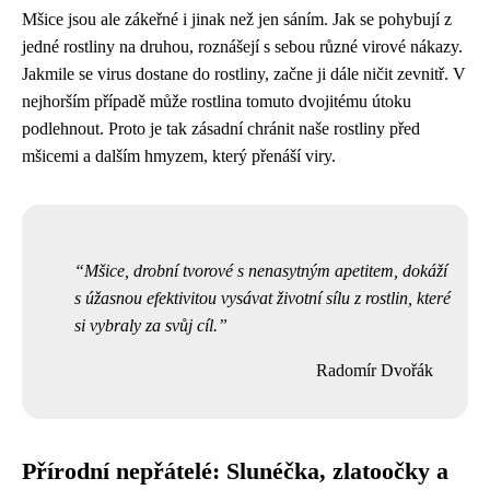
Mšice jsou ale zákeřné i jinak než jen sáním. Jak se pohybují z
jedné rostliny na druhou, roznášejí s sebou různé virové nákazy.
Jakmile se virus dostane do rostliny, začne ji dále ničit zevnitř. V
nejhorším případě může rostlina tomuto dvojitému útoku
podlehnout. Proto je tak zásadní chránit naše rostliny před
mšicemi a dalším hmyzem, který přenáší viry.
Mšice, drobní tvorové s nenasytným apetitem, dokáží
s úžasnou efektivitou vysávat životní sílu z rostlin, které
si vybraly za svůj cíl.
Radomír Dvořák
Přírodní nepřátelé: Slunéčka, zlatoočky a