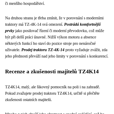
či menšího hospodářství.
Na druhou stranu je třeba zmínit, že v porovnání s moderními
traktory má TZ-4K-14 svá omezení.
Postrádá komfortnější
prvky
jako posilovač řízení či moderní převodovku, což může
být při delší práci únavné. Nižší výkon motoru a absence
některých funkcí ho staví do pozice stroje pro nenáročné
uživatele.
Prodej traktoru TZ-4K-14
proto vyžaduje zvážit, zda
jeho přednosti převáží nad jeho limity v porovnání s konkurencí.
Recenze a zkušenosti majitelů TZ4K14
TZ4K14, malý, ale šikovný pomocník na poli i na zahradě.
Pokud zvažujete prodej traktoru TZ4K14, určitě si přečtěte
zkušenosti ostatních majitelů.