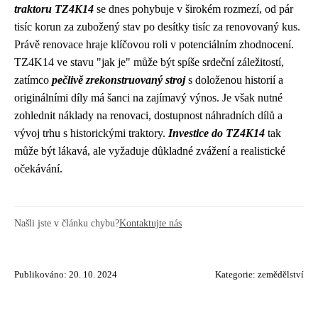
traktoru TZ4K14
se dnes pohybuje v širokém rozmezí, od pár
tisíc korun za zubožený stav po desítky tisíc za renovovaný kus.
Právě renovace hraje klíčovou roli v potenciálním zhodnocení.
TZ4K14 ve stavu "jak je" může být spíše srdeční záležitostí,
zatímco
pečlivě zrekonstruovaný stroj
s doloženou historií a
originálními díly má šanci na zajímavý výnos. Je však nutné
zohlednit náklady na renovaci, dostupnost náhradních dílů a
vývoj trhu s historickými traktory.
Investice do TZ4K14
tak
může být lákavá, ale vyžaduje důkladné zvážení a realistické
očekávání.
Našli jste v článku chybu?
Kontaktujte nás
Publikováno: 20. 10. 2024
Kategorie:
zemědělství