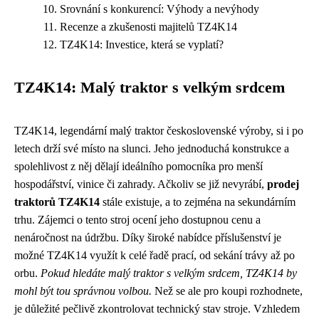
Srovnání s konkurencí: Výhody a nevýhody
Recenze a zkušenosti majitelů TZ4K14
TZ4K14: Investice, která se vyplatí?
TZ4K14: Malý traktor s velkým srdcem
TZ4K14, legendární malý traktor československé výroby, si i po
letech drží své místo na slunci. Jeho jednoduchá konstrukce a
spolehlivost z něj dělají ideálního pomocníka pro menší
hospodářství, vinice či zahrady. Ačkoliv se již nevyrábí,
prodej
traktorů TZ4K14
stále existuje, a to zejména na sekundárním
trhu. Zájemci o tento stroj ocení jeho dostupnou cenu a
nenáročnost na údržbu. Díky široké nabídce příslušenství je
možné TZ4K14 využít k celé řadě prací, od sekání trávy až po
orbu.
Pokud hledáte malý traktor s velkým srdcem, TZ4K14 by
mohl být tou správnou volbou.
Než se ale pro koupi rozhodnete,
je důležité pečlivě zkontrolovat technický stav stroje. Vzhledem