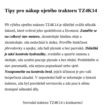
Tipy pro nákup ojetého traktoru TZ4K14
Při výběru ojetého traktoru TZ4K14 je důležité zvážit několik
faktorů, které ovlivní jeho spolehlivost a životnost.
Zaměřte se
na celkový stav motoru
, zkontrolujte hladinu oleje a
zkontrolujte, zda nedochází k úniku. Prověřte funkčnost
převodovky a spojky, zda řadí plynule a bez pazvuků.
Důležitá
je také kontrola hydrauliky
, zvedněte a spusťte ramena a
sledujte, zda systém pracuje plynule a bez trhání. Prohlédněte si
stav pneumatik, zda nejsou popraskané nebo sjeté.
Nezapomeňte na kontrolu brzd
, jejich účinnost je pro vaši
bezpečnost zásadní. V neposlední řadě se informujte o historii
traktoru, zda byl pravidelně servisován a zda jsou k němu
dostupné náhradní díly.
Srovnání traktoru TZ4K14 s konkurencí