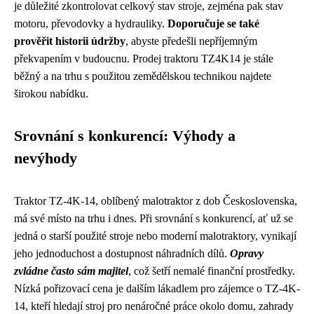
je důležité zkontrolovat celkový stav stroje, zejména pak stav
motoru, převodovky a hydrauliky.
Doporučuje se také
prověřit historii údržby
, abyste předešli nepříjemným
překvapením v budoucnu. Prodej traktoru TZ4K14 je stále
běžný a na trhu s použitou zemědělskou technikou najdete
širokou nabídku.
Srovnání s konkurencí: Výhody a
nevýhody
Traktor TZ-4K-14, oblíbený malotraktor z dob Československa,
má své místo na trhu i dnes. Při srovnání s konkurencí, ať už se
jedná o starší použité stroje nebo moderní malotraktory, vynikají
jeho jednoduchost a dostupnost náhradních dílů.
Opravy
zvládne často sám majitel
, což šetří nemalé finanční prostředky.
Nízká pořizovací cena je dalším lákadlem pro zájemce o TZ-4K-
14, kteří hledají stroj pro nenáročné práce okolo domu, zahrady