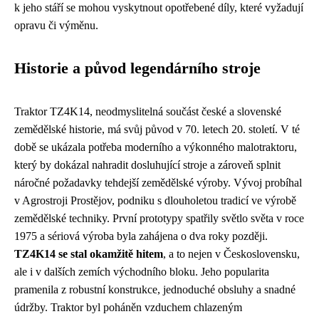
k jeho stáří se mohou vyskytnout opotřebené díly, které vyžadují
opravu či výměnu.
Historie a původ legendárního stroje
Traktor TZ4K14, neodmyslitelná součást české a slovenské
zemědělské historie, má svůj původ v 70. letech 20. století. V té
době se ukázala potřeba moderního a výkonného malotraktoru,
který by dokázal nahradit dosluhující stroje a zároveň splnit
náročné požadavky tehdejší zemědělské výroby. Vývoj probíhal
v Agrostroji Prostějov, podniku s dlouholetou tradicí ve výrobě
zemědělské techniky. První prototypy spatřily světlo světa v roce
1975 a sériová výroba byla zahájena o dva roky později.
TZ4K14 se stal okamžitě hitem
, a to nejen v Československu,
ale i v dalších zemích východního bloku. Jeho popularita
pramenila z robustní konstrukce, jednoduché obsluhy a snadné
údržby. Traktor byl poháněn vzduchem chlazeným