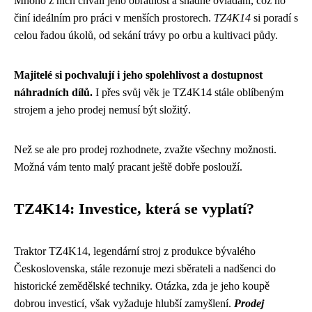
Mnoho z nich chválí jeho obratnost a snadné ovládání, což ho
činí ideálním pro práci v menších prostorech.
TZ4K14
si poradí s
celou řadou úkolů, od sekání trávy po orbu a kultivaci půdy.
Majitelé si pochvalují i jeho spolehlivost a dostupnost
náhradních dílů.
I přes svůj věk je TZ4K14 stále oblíbeným
strojem a jeho prodej nemusí být složitý.
Než se ale pro prodej rozhodnete, zvažte všechny možnosti.
Možná vám tento malý pracant ještě dobře poslouží.
TZ4K14: Investice, která se vyplatí?
Traktor TZ4K14, legendární stroj z produkce bývalého
Československa, stále rezonuje mezi sběrateli a nadšenci do
historické zemědělské techniky. Otázka, zda je jeho koupě
dobrou investicí, však vyžaduje hlubší zamyšlení.
Prodej