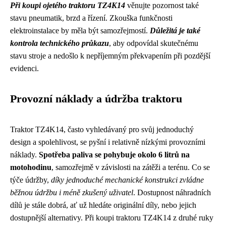
Při koupi ojetého traktoru TZ4K14
věnujte pozornost také
stavu pneumatik, brzd a řízení. Zkouška funkčnosti
elektroinstalace by měla být samozřejmostí.
Důležitá je také
kontrola technického průkazu
, aby odpovídal skutečnému
stavu stroje a nedošlo k nepříjemným překvapením při pozdější
evidenci.
Provozní náklady a údržba traktoru
Traktor TZ4K14, často vyhledávaný pro svůj jednoduchý
design a spolehlivost, se pyšní i relativně nízkými provozními
náklady.
Spotřeba paliva se pohybuje okolo 6 litrů na
motohodinu
, samozřejmě v závislosti na zátěži a terénu. Co se
týče údržby,
díky jednoduché mechanické konstrukci zvládne
běžnou údržbu i méně zkušený uživatel
. Dostupnost náhradních
dílů je stále dobrá, ať už hledáte originální díly, nebo jejich
dostupnější alternativy. Při koupi traktoru TZ4K14 z druhé ruky