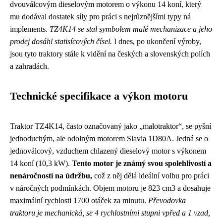
dvouválcovým dieselovým motorem o výkonu 14 koní, který
mu dodával dostatek síly pro práci s nejrůznějšími typy ná
implements.
TZ4K14 se stal symbolem malé mechanizace a jeho
prodej dosáhl statisícových čísel.
I dnes, po ukončení výroby,
jsou tyto traktory stále k vidění na českých a slovenských polích
a zahradách.
Technické specifikace a výkon motoru
Traktor TZ4K14, často označovaný jako „malotraktor“, se pyšní
jednoduchým, ale odolným motorem Slavia 1D80A. Jedná se o
jednoválcový, vzduchem chlazený dieselový motor s výkonem
14 koní (10,3 kW).
Tento motor je známý svou spolehlivostí a
nenáročností na údržbu,
což z něj dělá ideální volbu pro práci
v náročných podmínkách. Objem motoru je 823 cm3 a dosahuje
maximální rychlosti 1700 otáček za minutu.
Převodovka
traktoru je mechanická, se 4 rychlostními stupni vpřed a 1 vzad,