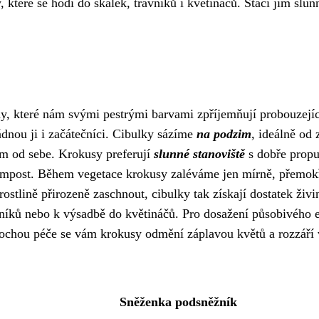
 které se hodí do skalek, trávníků i květináčů. Stačí jim slun
ny, které nám svými pestrými barvami zpříjemňují probouzejíc
ádnou ji i začátečníci. Cibulky sázíme
na podzim
, ideálně od 
cm od sebe. Krokusy preferují
slunné stanoviště
s dobře propu
ompost. Během vegetace krokusy zaléváme jen mírně, přemok
stlině přirozeně zaschnout, cibulky tak získají dostatek živi
ávníků nebo k výsadbě do květináčů. Pro dosažení působivého 
trochou péče se vám krokusy odmění záplavou květů a rozzáří 
Sněženka podsněžník