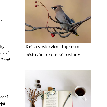
 v
Krása voskovky: Tajemství
ky asi
další
pěstování exotické rostliny
alkoně
řední
jší