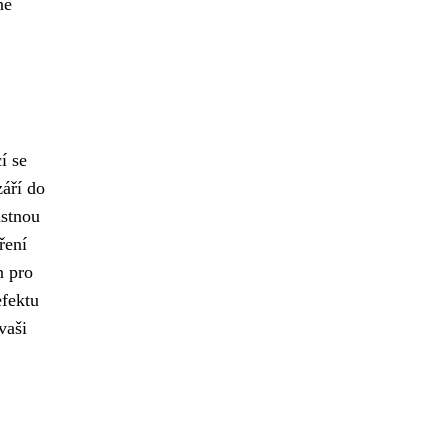
né
í se
září do
stnou
ření
n pro
efektu
vaši