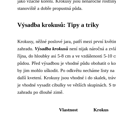
jako vzácné koření. Krokusy jsou nenáročné rostliny,
stanoviště a dobře propustná půda.
Výsadba krokusů: Tipy a triky
Krokusy, něžné poslové jara, patří mezi první květi
zahradu.
Výsadba krokusů
není nijak náročná a zvl
října, do hloubky asi 5-8 cm a ve vzdálenosti 5-10 
půdou. Před výsadbou je vhodné půdu obohatit o k
by jim mohlo uškodit. Po odkvětu necháme listy na ro
další kvetení. Krokusy jsou vhodné i do skalek, tr
je vhodné vysadit cibulky ve větších skupinách. S 
zahradu po dlouhé zimě.
Vlastnost
Krokus