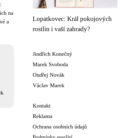
c
jich na
Lopatkovec: Král pokojových
ové a
rostlin i vaší zahrady?
Jindřich Konečný
Marek Svoboda
Ondřej Novák
Václav Marek
ek
Kontakt
Reklama
Ochrana osobních údajů
Podmínky použití