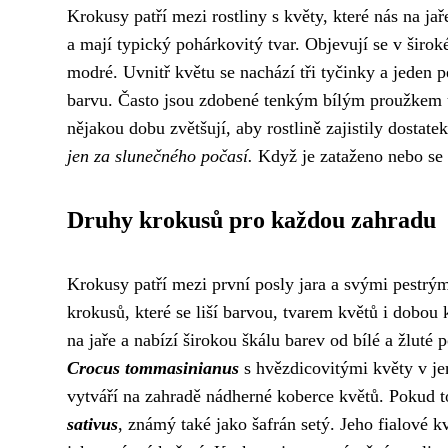
Krokusy patří mezi rostliny s květy, které nás na ja
a mají typický pohárkovitý tvar. Objevují se v široké
modré. Uvnitř květu se nachází tři tyčinky a jeden p
barvu. Často jsou zdobené tenkým bílým proužkem up
nějakou dobu zvětšují, aby rostlině zajistily dostatek
jen za slunečného počasí.
Když je zataženo nebo se b
Druhy krokusů pro každou zahradu
Krokusy patří mezi první posly jara a svými pestrý
krokusů, které se liší barvou, tvarem květů i dobou 
na jaře a nabízí širokou škálu barev od bílé a žluté 
Crocus tommasinianus
s hvězdicovitými květy v je
vytváří na zahradě nádherné koberce květů. Pokud t
sativus
, známý také jako šafrán setý. Jeho fialové 