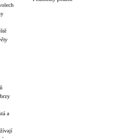
volech
ny
ště
věty
hů
 brzy
tá a
žívají