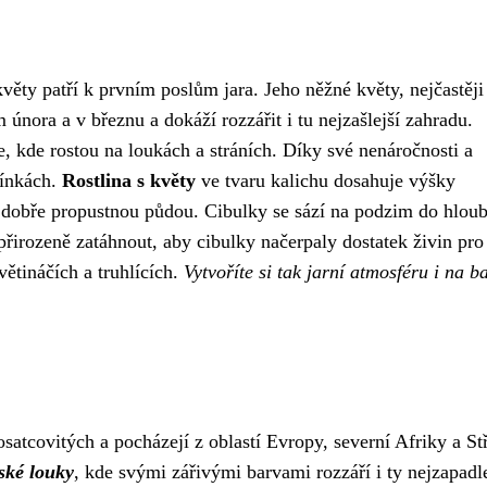
věty patří k prvním poslům jara. Jeho něžné květy, nejčastěji
m února a v březnu a dokáží rozzářit i tu nejzašlejší zahradu.
, kde rostou na loukách a stráních. Díky své nenáročnosti a
mínkách.
Rostlina s květy
ve tvaru kalichu dosahuje výšky
 dobře propustnou půdou. Cibulky se sází na podzim do hloub
přirozeně zatáhnout, aby cibulky načerpaly dostatek živin pro 
větináčích a truhlících.
Vytvoříte si tak jarní atmosféru i na b
osatcovitých a pocházejí z oblastí Evropy, severní Afriky a St
ské louky
, kde svými zářivými barvami rozzáří i ty nejzapadle