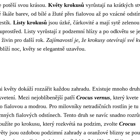
ře potěší svou krásou.
Květy krokusů
vyrůstají na krátkých st
 škále barev, od bílé a žluté přes fialovou až po vzácné odstí
estík.
Listy krokusů
jsou úzké, čárkovité a mají sytě zelenou
rostřed. Listy vyrůstají z podzemní hlízy a po odkvětu se je
 živin pro další rok.
Zajímavostí je, že krokusy otevírají své k
líží noc, květy se elegantně uzavřou.
mi květy dokáží rozzářit každou zahradu. Existuje mnoho dru
kvetení. Mezi nejoblíbenější patří
Crocus vernus
, který kvete
po fialovou a modrou. Pro milovníky netradičních rostlin je tu
mných fialových odstínech. Tento druh se navíc snadno rozrůs
oužíte po krokusu, který rozkvétá na podzim, zvolte
Crocus
květy jsou ozdobou podzimní zahrady a oranžové blizny se pou