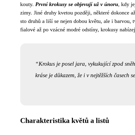
kouty.
První krokusy se objevují už v únoru
, kdy j
zimy. Jiné druhy kvetou později, některé dokonce 
sto druhů a liší se nejen dobou květu, ale i barvou,
fialové až po vzácné modré odstíny, krokusy nabízejí
Krokus je posel jara, vykukující zpod sněh
kráse je důkazem, že i v nejtěžších časech se
Charakteristika květů a listů