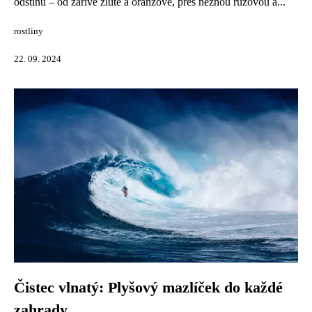
odstínů – od zářivě žluté a oranžové, přes něžnou růžovou a...
rostliny
22. 09. 2024
Čistec vlnatý: Plyšový mazlíček do každé
zahrady