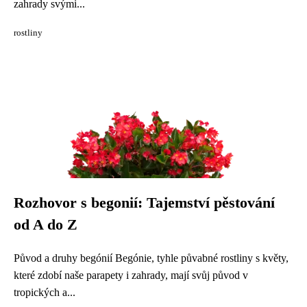
zahrady svými...
rostliny
Rozhovor s begonií: Tajemství pěstování
od A do Z
Původ a druhy begónií Begónie, tyhle půvabné rostliny s květy,
které zdobí naše parapety i zahrady, mají svůj původ v
tropických a...