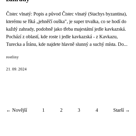
Čistec vlnatý: Popis a původ Čistec vlnatý (Stachys byzantina),
kterému se říká „jehněčí ouška", je super trvalka, co se hodí do
každý zahrady, podobně jako třeba majestátní jedle kavkazská.
Pochází z oblastí, kde roste i jedle kavkazská - z Kavkazu,
Turecka a Íránu, kde najdete hlavně slunný a suchý místa. Do...
rostliny
21. 09. 2024
← Novější
1
2
3
4
Starší →