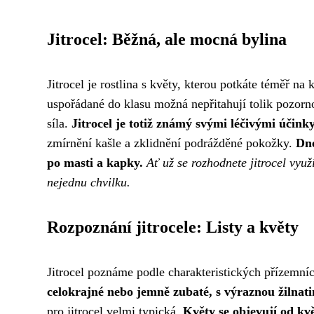
Jitrocel: Běžná, ale mocná bylina
Jitrocel je rostlina s květy, kterou potkáte téměř n
uspořádané do klasu možná nepřitahují tolik pozornos
síla.
Jitrocel je totiž známý svými léčivými účink
zmírnění kašle a zklidnění podrážděné pokožky.
Dne
po masti a kapky.
Ať už se rozhodnete jitrocel využ
nejednu chvilku.
Rozpoznání jitrocele: Listy a květy
Jitrocel poznáme podle charakteristických přízemní
celokrajné nebo jemně zubaté, s výraznou žilnati
pro jitrocel velmi typická.
Květy se objevují od kvě