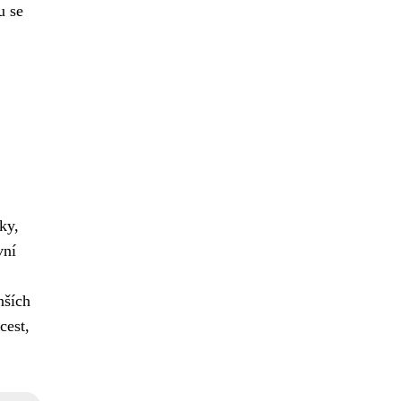
u se
ky,
vní
nších
cest,