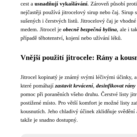
cest a
usnadňují vykašlávání
. Zároveň působí proti
nejčastěji používá jitrocelový sirup nebo čaj. Sirup s
sušených i čerstvých listů. Jitrocelový čaj je vhodné
medem. Jitrocel je
obecně bezpečná bylina
, ale i t
případě těhotenství, kojení nebo užívání léků.
Vnější použití jitrocele: Rány a kous
Jitrocel kopinatý je známý svými léčivými účinky, a t
které pomáhají
zastavit krvácení
,
desinfikovat rány
pomoc při poraněních všeho druhu. Čerstvé listy jitr
postižené místo. Pro větší komfort je možné listy z
kousnutích. Jeho chladivý účinek zklidňuje svědění a
takže je snadno dostupný.