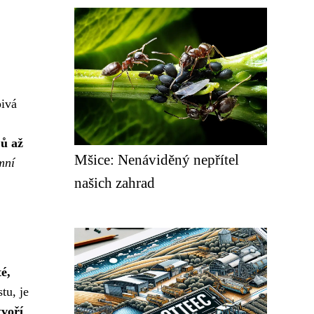
pivá
jů až
Mšice: Nenáviděný nepřítel
mní
našich zahrad
té,
tu, je
tvoří