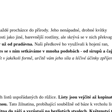
a každé procházce do přírody. Jeho nenápadné, drobné kvítky
ti jako jiné, barevnější rostliny, ale skrývá se v nich překva
y už od pradávna.
Naši předkové ho využívali k hojení ran,
s se s ním setkáváme v mnoha podobách - od sirupů a ča
ít v jakékoli formě, určitě vám jeho síla a léčivé účinky zpříje
ch listů uspořádaných do růžice.
Listy jsou vejčité až kopina
nou.
Tato žilnatina, probíhající souběžně od báze k vrcholu lis
tna do září a vyrůstají na bezlistých stvolech.
Květenství 