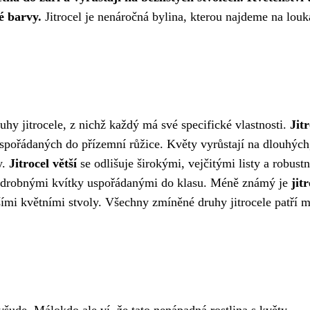
é barvy.
Jitrocel je nenáročná bylina, kterou najdeme na louk
hy jitrocele, z nichž každý má své specifické vlastnosti.
Jitr
spořádaných do přízemní růžice. Květy vyrůstají na dlouhých
y.
Jitrocel větší
se odlišuje širokými, vejčitými listy a robust
te drobnými kvítky uspořádanými do klasu. Méně známý je
jit
tšími květními stvoly. Všechny zmíněné druhy jitrocele patří m
 všude. Málokdo ale ví, že tato nenápadná rostlina s květy