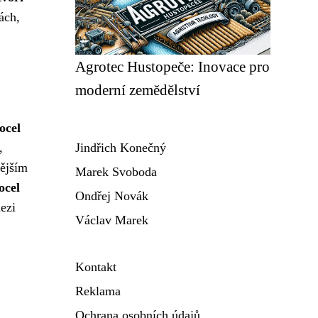
ách,
Agrotec Hustopeče: Inovace pro
moderní zemědělství
ocel
,
Jindřich Konečný
nějším
Marek Svoboda
rocel
Ondřej Novák
ezi
Václav Marek
Kontakt
Reklama
Ochrana osobních údajů