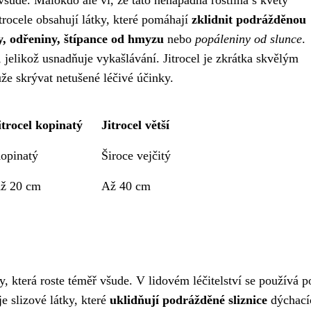
itrocele obsahují látky, které pomáhají
zklidnit podrážděnou
, odřeniny, štípance od hmyzu
nebo
popáleniny od slunce
.
í, jelikož usnadňuje vykašlávání. Jitrocel je zkrátka skvělým
ůže skrývat netušené léčivé účinky.
itrocel kopinatý
Jitrocel větší
opinatý
Široce vejčitý
ž 20 cm
Až 40 cm
y, která roste téměř všude. V lidovém léčitelství se používá p
je slizové látky, které
uklidňují podrážděné sliznice
dýchací