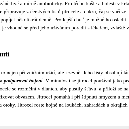
zánětlivě a mírně antibioticky. Pro léčbu kašle a bolesti v krk
e připravuje z čerstvých listů jitrocele a cukru, čaj se vaří ze
 popíjet několikrát denně. Pro lepší chuť je možné ho osladit
ak je vhodné se před jeho užíváním poradit s lékařem, zvláště v
nutí
o nejen při vnitřním užití, ale i zevně. Jeho listy obsahují lát
a
podporovat hojení
. V minulosti se jitrocel používal jako pr
ocele se rozmělní v dlaních, aby pustily šťávu, a přiloží se na
afixovat obvazem. Jitrocel pomáhá i při štípnutí hmyzem a me
 otoky. Jitrocel roste hojně na loukách, zahradách a okrajích 