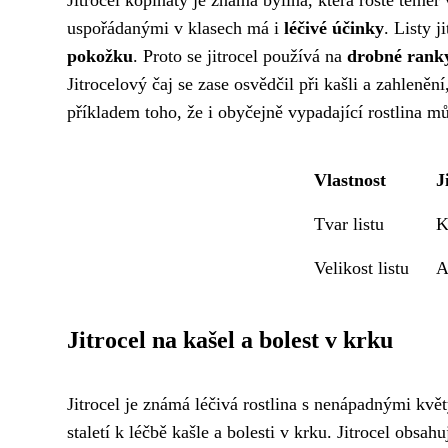
uspořádanými v klasech má i
léčivé účinky
. Listy j
pokožku
. Proto se jitrocel používá na
drobné ranky
Jitrocelový čaj se zase osvědčil při kašli a zahleněn
příkladem toho, že i obyčejně vypadající rostlina m
Vlastnost
J
Tvar listu
K
Velikost listu
A
Jitrocel na kašel a bolest v krku
Jitrocel je známá léčivá rostlina s nenápadnými květ
staletí k léčbě kašle a bolesti v krku. Jitrocel obsahu