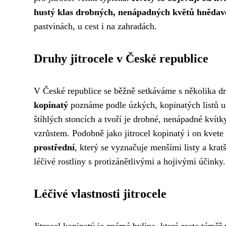
hustý klas drobných, nenápadných květů hnědav
pastvinách, u cest i na zahradách.
Druhy jitrocele v České republice
V České republice se běžně setkáváme s několika dru
kopinatý
poznáme podle úzkých, kopinatých listů u
štíhlých stoncích a tvoří je drobné, nenápadné kvítk
vzrůstem. Podobně jako jitrocel kopinatý i on kve
prostřední
, který se vyznačuje menšími listy a kra
léčivé rostliny s protizánětlivými a hojivými účinky.
Léčivé vlastnosti jitrocele
Jitrocel kopinatý je známá bylina, která roste téměř