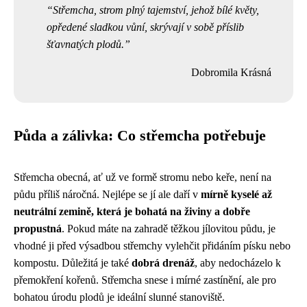
Střemcha, strom plný tajemství, jehož bílé květy,
opředené sladkou vůní, skrývají v sobě příslib
šťavnatých plodů.
Dobromila Krásná
Půda a zálivka: Co střemcha potřebuje
Střemcha obecná, ať už ve formě stromu nebo keře, není na
půdu příliš náročná. Nejlépe se jí ale daří v
mírně kyselé až
neutrální zemině, která je bohatá na živiny a dobře
propustná
. Pokud máte na zahradě těžkou jílovitou půdu, je
vhodné ji před výsadbou střemchy vylehčit přidáním písku nebo
kompostu. Důležitá je také
dobrá drenáž
, aby nedocházelo k
přemokření kořenů. Střemcha snese i mírné zastínění, ale pro
bohatou úrodu plodů je ideální slunné stanoviště.