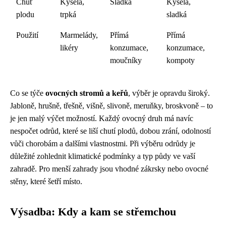
Chuť
Kyselá,
Sladká
Kyselá,
plodu
trpká
sladká
Použití
Marmelády,
Přímá
Přímá
likéry
konzumace,
konzumace,
moučníky
kompoty
Co se týče
ovocných stromů a keřů
, výběr je opravdu široký.
Jabloně, hrušně, třešně, višně, slivoně, meruňky, broskvoně – to
je jen malý výčet možností. Každý ovocný druh má navíc
nespočet odrůd, které se liší chutí plodů, dobou zrání, odolností
vůči chorobám a dalšími vlastnostmi. Při výběru odrůdy je
důležité zohlednit klimatické podmínky a typ půdy ve vaší
zahradě. Pro menší zahrady jsou vhodné zákrsky nebo ovocné
stěny, které šetří místo.
Výsadba: Kdy a kam se střemchou