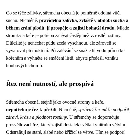
Co se týče zálivky, střemcha obecná je poměrně odolná vůči
suchu. Nicméně,
pravidelná zálivka, zvláště v období sucha a
během zrání plodů, jí prospěje a zajistí bohatší úrodu
. Mladé
stromky a keře je potřeba zalévat častěji než vzrostlé rostliny.
Důležité je nenechat půdu zcela vyschnout, ale zároveň se
vyvarovat přemokření. Při zalévání se snažte lít vodu přímo ke
kořenům a vyhněte se smáčení listů, abyste předešli vzniku
houbových chorob.
Řez není nutností, ale prospívá
Střemcha obecná, stejně jako ovocné stromy a keře,
nepotřebuje řez k přežití
. Nicméně,
správný řez může podpořit
zdraví, krásu a plodnost rostliny
. U střemchy se doporučuje
prosvětlovací řez, který zajistí dostatek světla i vnitřním větvím.
Odstraňují se staré, slabé nebo křížící se větve. Tím se podpoří