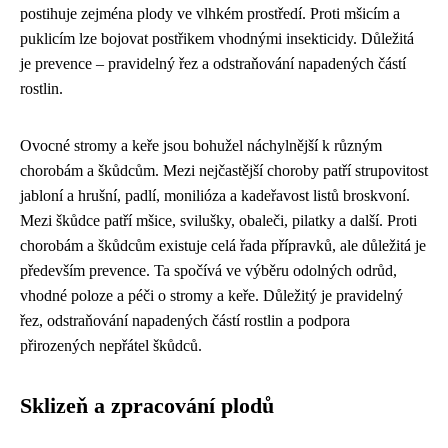
postihuje zejména plody ve vlhkém prostředí. Proti mšicím a
puklicím lze bojovat postřikem vhodnými insekticidy. Důležitá
je prevence – pravidelný řez a odstraňování napadených částí
rostlin.
Ovocné stromy a keře jsou bohužel náchylnější k různým
chorobám a škůdcům. Mezi nejčastější choroby patří strupovitost
jabloní a hrušní, padlí, monilióza a kadeřavost listů broskvoní.
Mezi škůdce patří mšice, svilušky, obaleči, pilatky a další. Proti
chorobám a škůdcům existuje celá řada přípravků, ale důležitá je
především prevence. Ta spočívá ve výběru odolných odrůd,
vhodné poloze a péči o stromy a keře. Důležitý je pravidelný
řez, odstraňování napadených částí rostlin a podpora
přirozených nepřátel škůdců.
Sklizeň a zpracování plodů