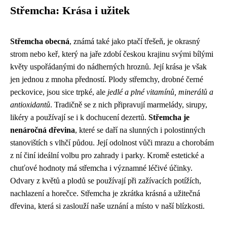
Střemcha: Krása i užitek
Střemcha obecná
, známá také jako ptačí třešeň, je okrasný
strom nebo keř, který na jaře zdobí českou krajinu svými bílými
květy uspořádanými do nádherných hroznů. Její krása je však
jen jednou z mnoha předností. Plody střemchy, drobné černé
peckovice, jsou sice trpké, ale
jedlé a plné vitamínů, minerálů a
antioxidantů
. Tradičně se z nich připravují marmelády, sirupy,
likéry a používají se i k dochucení dezertů.
Střemcha je
nenáročná dřevina
, které se daří na slunných i polostinných
stanovištích s vlhčí půdou. Její odolnost vůči mrazu a chorobám
z ní činí ideální volbu pro zahrady i parky. Kromě estetické a
chuťové hodnoty má střemcha i významné léčivé účinky.
Odvary z květů a plodů se používají při zažívacích potížích,
nachlazení a horečce. Střemcha je zkrátka krásná a užitečná
dřevina, která si zaslouží naše uznání a místo v naší blízkosti.