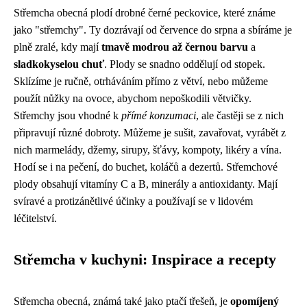
Střemcha obecná plodí drobné černé peckovice, které známe
jako "střemchy". Ty dozrávají od července do srpna a sbíráme je
plně zralé, kdy mají
tmavě modrou až černou barvu
a
sladkokyselou chuť
. Plody se snadno oddělují od stopek.
Sklízíme je ručně, otrháváním přímo z větví, nebo můžeme
použít nůžky na ovoce, abychom nepoškodili větvičky.
Střemchy jsou vhodné k
přímé konzumaci
, ale častěji se z nich
připravují různé dobroty. Můžeme je sušit, zavařovat, vyrábět z
nich marmelády, džemy, sirupy, šťávy, kompoty, likéry a vína.
Hodí se i na pečení, do buchet, koláčů a dezertů. Střemchové
plody obsahují vitamíny C a B, minerály a antioxidanty. Mají
svíravé a protizánětlivé účinky a používají se v lidovém
léčitelství.
Střemcha v kuchyni: Inspirace a recepty
Střemcha obecná, známá také jako ptačí třešeň, je
opomíjený