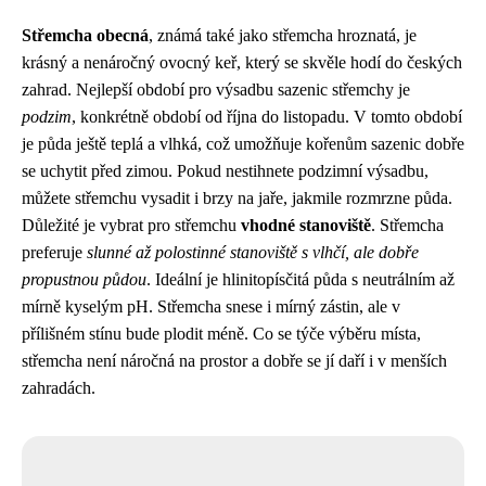
Střemcha obecná
, známá také jako střemcha hroznatá, je
krásný a nenáročný ovocný keř, který se skvěle hodí do českých
zahrad. Nejlepší období pro výsadbu sazenic střemchy je
podzim
, konkrétně období od října do listopadu. V tomto období
je půda ještě teplá a vlhká, což umožňuje kořenům sazenic dobře
se uchytit před zimou. Pokud nestihnete podzimní výsadbu,
můžete střemchu vysadit i brzy na jaře, jakmile rozmrzne půda.
Důležité je vybrat pro střemchu
vhodné stanoviště
. Střemcha
preferuje
slunné až polostinné stanoviště s vlhčí, ale dobře
propustnou půdou
. Ideální je hlinitopísčitá půda s neutrálním až
mírně kyselým pH. Střemcha snese i mírný zástin, ale v
přílišném stínu bude plodit méně. Co se týče výběru místa,
střemcha není náročná na prostor a dobře se jí daří i v menších
zahradách.