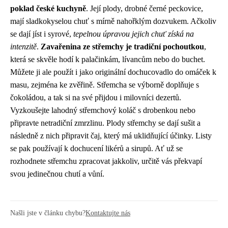
poklad české kuchyně
. Její plody, drobné černé peckovice,
mají sladkokyselou chuť s mírně nahořklým dozvukem. Ačkoliv
se dají jíst i syrové,
tepelnou úpravou jejich chuť získá na
intenzitě
.
Zavařenina ze střemchy je tradiční pochoutkou
,
která se skvěle hodí k palačinkám, lívancům nebo do buchet.
Můžete ji ale použít i jako originální dochucovadlo do omáček k
masu, zejména ke zvěřině. Střemcha se výborně doplňuje s
čokoládou, a tak si na své přijdou i milovníci dezertů.
Vyzkoušejte lahodný střemchový koláč s drobenkou nebo
připravte netradiční zmrzlinu. Plody střemchy se dají sušit a
následně z nich připravit čaj, který má uklidňující účinky. Listy
se pak používají k dochucení likérů a sirupů. Ať už se
rozhodnete střemchu zpracovat jakkoliv, určitě vás překvapí
svou jedinečnou chutí a vůní.
Našli jste v článku chybu?
Kontaktujte nás