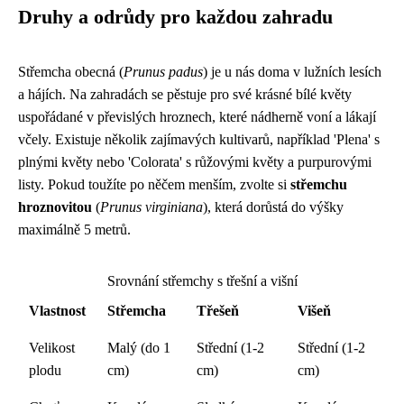
Druhy a odrůdy pro každou zahradu
Střemcha obecná (
Prunus padus
) je u nás doma v lužních lesích
a hájích. Na zahradách se pěstuje pro své krásné bílé květy
uspořádané v převislých hroznech, které nádherně voní a lákají
včely. Existuje několik zajímavých kultivarů, například 'Plena' s
plnými květy nebo 'Colorata' s růžovými květy a purpurovými
listy. Pokud toužíte po něčem menším, zvolte si
střemchu
hroznovitou
(
Prunus virginiana
), která dorůstá do výšky
maximálně 5 metrů.
Srovnání střemchy s třešní a višní
Vlastnost
Střemcha
Třešeň
Višeň
Velikost
Malý (do 1
Střední (1-2
Střední (1-2
plodu
cm)
cm)
cm)