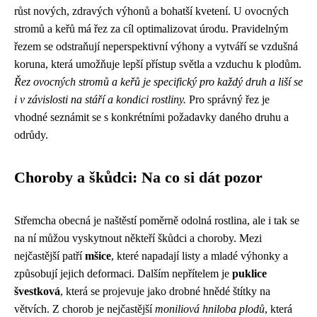
růst nových, zdravých výhonů a bohatší kvetení. U ovocných
stromů a keřů má řez za cíl optimalizovat úrodu. Pravidelným
řezem se odstraňují neperspektivní výhony a vytváří se vzdušná
koruna, která umožňuje lepší přístup světla a vzduchu k plodům.
Řez ovocných stromů a keřů je specifický pro každý druh a liší se
i v závislosti na stáří a kondici rostliny.
Pro správný řez je
vhodné seznámit se s konkrétními požadavky daného druhu a
odrůdy.
Choroby a škůdci: Na co si dát pozor
Střemcha obecná je naštěstí poměrně odolná rostlina, ale i tak se
na ní můžou vyskytnout někteří škůdci a choroby. Mezi
nejčastější patří
mšice
, které napadají listy a mladé výhonky a
způsobují jejich deformaci. Dalším nepřítelem je
puklice
švestková
, která se projevuje jako drobné hnědé štítky na
větvích. Z chorob je nejčastější
moniliová hniloba plodů
, která