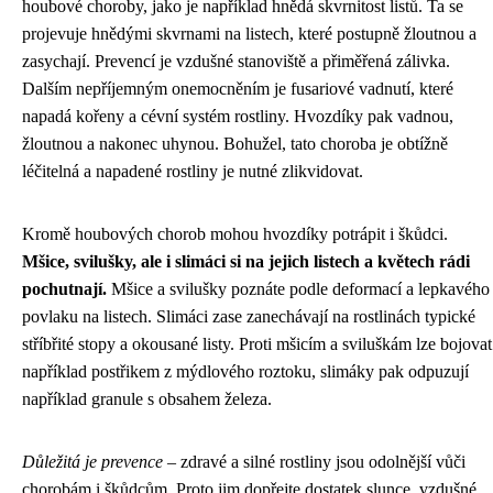
houbové choroby, jako je například hnědá skvrnitost listů. Ta se
projevuje hnědými skvrnami na listech, které postupně žloutnou a
zasychají. Prevencí je vzdušné stanoviště a přiměřená zálivka.
Dalším nepříjemným onemocněním je fusariové vadnutí, které
napadá kořeny a cévní systém rostliny. Hvozdíky pak vadnou,
žloutnou a nakonec uhynou. Bohužel, tato choroba je obtížně
léčitelná a napadené rostliny je nutné zlikvidovat.
Kromě houbových chorob mohou hvozdíky potrápit i škůdci.
Mšice, svilušky, ale i slimáci si na jejich listech a květech rádi
pochutnají.
Mšice a svilušky poznáte podle deformací a lepkavého
povlaku na listech. Slimáci zase zanechávají na rostlinách typické
stříbřité stopy a okousané listy. Proti mšicím a sviluškám lze bojovat
například postřikem z mýdlového roztoku, slimáky pak odpuzují
například granule s obsahem železa.
Důležitá je prevence
– zdravé a silné rostliny jsou odolnější vůči
chorobám i škůdcům. Proto jim dopřejte dostatek slunce, vzdušné