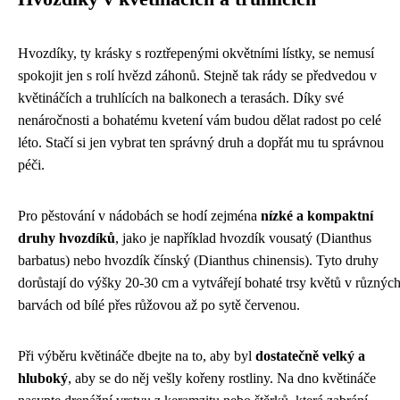
Hvozdíky, ty krásky s roztřepenými okvětními lístky, se nemusí
spokojit jen s rolí hvězd záhonů. Stejně tak rády se předvedou v
květináčích a truhlících na balkonech a terasách. Díky své
nenáročnosti a bohatému kvetení vám budou dělat radost po celé
léto. Stačí si jen vybrat ten správný druh a dopřát mu tu správnou
péči.
Pro pěstování v nádobách se hodí zejména
nízké a kompaktní
druhy hvozdíků
, jako je například hvozdík vousatý (Dianthus
barbatus) nebo hvozdík čínský (Dianthus chinensis). Tyto druhy
dorůstají do výšky 20-30 cm a vytvářejí bohaté trsy květů v různýc
barvách od bílé přes růžovou až po sytě červenou.
Při výběru květináče dbejte na to, aby byl
dostatečně velký a
hluboký
, aby se do něj vešly kořeny rostliny. Na dno květináče