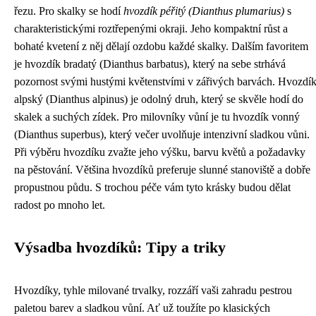
řezu. Pro skalky se hodí
hvozdík péřitý (Dianthus plumarius)
s
charakteristickými roztřepenými okraji. Jeho kompaktní růst a
bohaté kvetení z něj dělají ozdobu každé skalky. Dalším favoritem
je hvozdík bradatý (Dianthus barbatus), který na sebe strhává
pozornost svými hustými květenstvími v zářivých barvách. Hvozdí
alpský (Dianthus alpinus) je odolný druh, který se skvěle hodí do
skalek a suchých zídek. Pro milovníky vůní je tu hvozdík vonný
(Dianthus superbus), který večer uvolňuje intenzivní sladkou vůni.
Při výběru hvozdíku zvažte jeho výšku, barvu květů a požadavky
na pěstování. Většina hvozdíků preferuje slunné stanoviště a dobře
propustnou půdu. S trochou péče vám tyto krásky budou dělat
radost po mnoho let.
Výsadba hvozdíků: Tipy a triky
Hvozdíky, tyhle milované trvalky, rozzáří vaši zahradu pestrou
paletou barev a sladkou vůní. Ať už toužíte po klasických