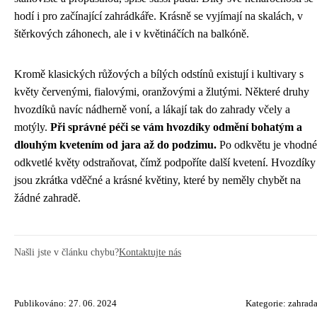
hodí i pro začínající zahrádkáře. Krásně se vyjímají na skalách, v
štěrkových záhonech, ale i v květináčích na balkóně.
Kromě klasických růžových a bílých odstínů existují i kultivary s
květy červenými, fialovými, oranžovými a žlutými. Některé druhy
hvozdíků navíc nádherně voní, a lákají tak do zahrady včely a
motýly.
Při správné péči se vám hvozdíky odmění bohatým a
dlouhým kvetením od jara až do podzimu.
Po odkvětu je vhodné
odkvetlé květy odstraňovat, čímž podpoříte další kvetení. Hvozdíky
jsou zkrátka vděčné a krásné květiny, které by neměly chybět na
žádné zahradě.
Našli jste v článku chybu?
Kontaktujte nás
Publikováno: 27. 06. 2024
Kategorie:
zahrad