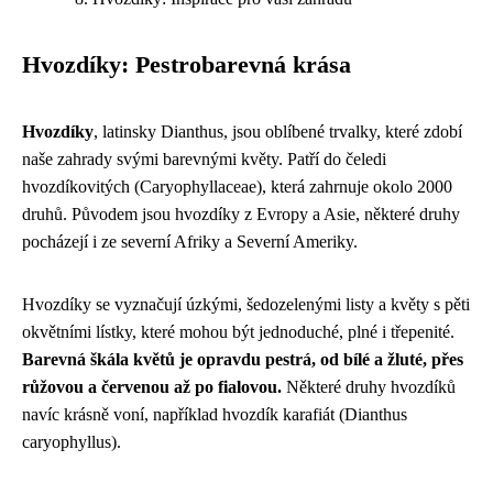
Hvozdíky: Pestrobarevná krása
Hvozdíky
, latinsky Dianthus, jsou oblíbené trvalky, které zdobí
naše zahrady svými barevnými květy. Patří do čeledi
hvozdíkovitých (Caryophyllaceae), která zahrnuje okolo 2000
druhů. Původem jsou hvozdíky z Evropy a Asie, některé druhy
pocházejí i ze severní Afriky a Severní Ameriky.
Hvozdíky se vyznačují úzkými, šedozelenými listy a květy s pěti
okvětními lístky, které mohou být jednoduché, plné i třepenité.
Barevná škála květů je opravdu pestrá, od bílé a žluté, přes
růžovou a červenou až po fialovou.
Některé druhy hvozdíků
navíc krásně voní, například hvozdík karafiát (Dianthus
caryophyllus).