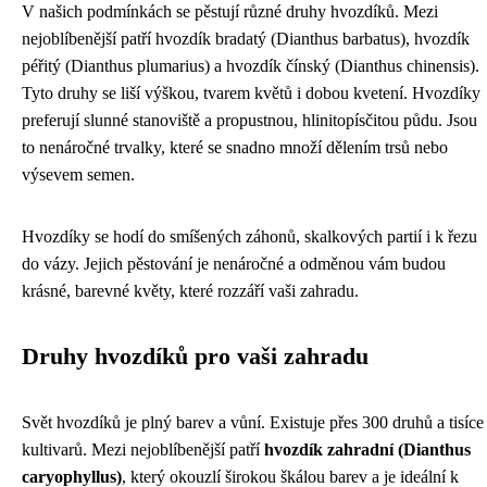
V našich podmínkách se pěstují různé druhy hvozdíků. Mezi
nejoblíbenější patří hvozdík bradatý (Dianthus barbatus), hvozdík
péřitý (Dianthus plumarius) a hvozdík čínský (Dianthus chinensis).
Tyto druhy se liší výškou, tvarem květů i dobou kvetení. Hvozdíky
preferují slunné stanoviště a propustnou, hlinitopísčitou půdu. Jsou
to nenáročné trvalky, které se snadno množí dělením trsů nebo
výsevem semen.
Hvozdíky se hodí do smíšených záhonů, skalkových partií i k řezu
do vázy. Jejich pěstování je nenáročné a odměnou vám budou
krásné, barevné květy, které rozzáří vaši zahradu.
Druhy hvozdíků pro vaši zahradu
Svět hvozdíků je plný barev a vůní. Existuje přes 300 druhů a tisíce
kultivarů. Mezi nejoblíbenější patří
hvozdík zahradní (Dianthus
caryophyllus)
, který okouzlí širokou škálou barev a je ideální k