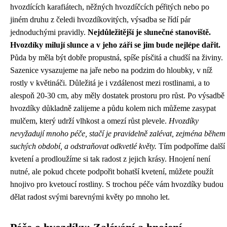
hvozdících karafiátech, něžných hvozdíčcích péřitých nebo po
jiném druhu z čeledi hvozdíkovitých, výsadba se řídí pár
jednoduchými pravidly.
Nejdůležitější je slunečné stanoviště.
Hvozdíky milují slunce a v jeho záři se jim bude nejlépe dařit.
Půda by měla být dobře propustná, spíše písčitá a chudší na živiny.
Sazenice vysazujeme na jaře nebo na podzim do hloubky, v níž
rostly v květináči. Důležitá je i vzdálenost mezi rostlinami, a to
alespoň 20-30 cm, aby měly dostatek prostoru pro růst. Po výsadbě
hvozdíky důkladně zalijeme a půdu kolem nich můžeme zasypat
mulčem, který udrží vlhkost a omezí růst plevele.
Hvozdíky
nevyžadují mnoho péče, stačí je pravidelně zalévat, zejména během
suchých období, a odstraňovat odkvetlé květy.
Tím podpoříme další
kvetení a prodloužíme si tak radost z jejich krásy. Hnojení není
nutné, ale pokud chcete podpořit bohatší kvetení, můžete použít
hnojivo pro kvetoucí rostliny. S trochou péče vám hvozdíky budou
dělat radost svými barevnými květy po mnoho let.