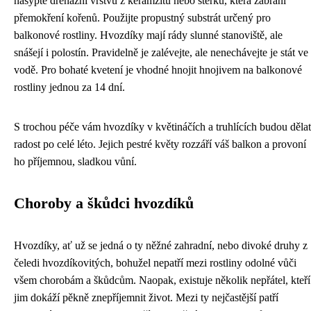
nasypte drenážní vrstvu z keramzitu nebo štěrků, která zabrání
přemokření kořenů. Použijte propustný substrát určený pro
balkonové rostliny. Hvozdíky mají rády slunné stanoviště, ale
snášejí i polostín. Pravidelně je zalévejte, ale nenechávejte je stát ve
vodě. Pro bohaté kvetení je vhodné hnojit hnojivem na balkonové
rostliny jednou za 14 dní.
S trochou péče vám hvozdíky v květináčích a truhlících budou dělat
radost po celé léto. Jejich pestré květy rozzáří váš balkon a provoní
ho příjemnou, sladkou vůní.
Choroby a škůdci hvozdíků
Hvozdíky, ať už se jedná o ty něžné zahradní, nebo divoké druhy z
čeledi hvozdíkovitých, bohužel nepatří mezi rostliny odolné vůči
všem chorobám a škůdcům. Naopak, existuje několik nepřátel, kteří
jim dokáží pěkně znepříjemnit život. Mezi ty nejčastější patří