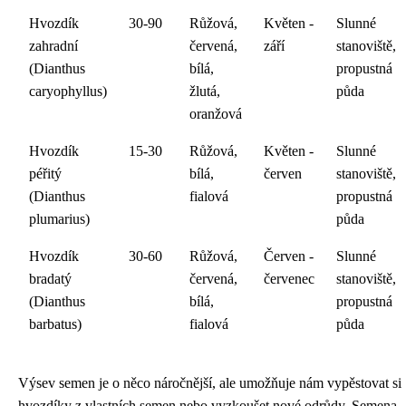
Hvozdík
30-90
Růžová,
Květen -
Slunné
zahradní
červená,
září
stanoviště,
(Dianthus
bílá,
propustná
caryophyllus)
žlutá,
půda
oranžová
Hvozdík
15-30
Růžová,
Květen -
Slunné
péřitý
bílá,
červen
stanoviště,
(Dianthus
fialová
propustná
plumarius)
půda
Hvozdík
30-60
Růžová,
Červen -
Slunné
bradatý
červená,
červenec
stanoviště,
(Dianthus
bílá,
propustná
barbatus)
fialová
půda
Výsev semen je o něco náročnější, ale umožňuje nám vypěstovat si
hvozdíky z vlastních semen nebo vyzkoušet nové odrůdy. Semena