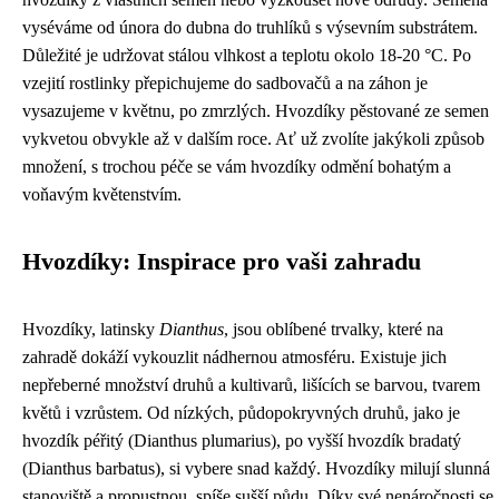
vyséváme od února do dubna do truhlíků s výsevním substrátem.
Důležité je udržovat stálou vlhkost a teplotu okolo 18-20 °C. Po
vzejití rostlinky přepichujeme do sadbovačů a na záhon je
vysazujeme v květnu, po zmrzlých. Hvozdíky pěstované ze semen
vykvetou obvykle až v dalším roce. Ať už zvolíte jakýkoli způsob
množení, s trochou péče se vám hvozdíky odmění bohatým a
voňavým květenstvím.
Hvozdíky: Inspirace pro vaši zahradu
Hvozdíky, latinsky
Dianthus
, jsou oblíbené trvalky, které na
zahradě dokáží vykouzlit nádhernou atmosféru. Existuje jich
nepřeberné množství druhů a kultivarů, lišících se barvou, tvarem
květů i vzrůstem. Od nízkých, půdopokryvných druhů, jako je
hvozdík péřitý (Dianthus plumarius), po vyšší hvozdík bradatý
(Dianthus barbatus), si vybere snad každý. Hvozdíky milují slunná
stanoviště a propustnou, spíše sušší půdu. Díky své nenáročnosti se