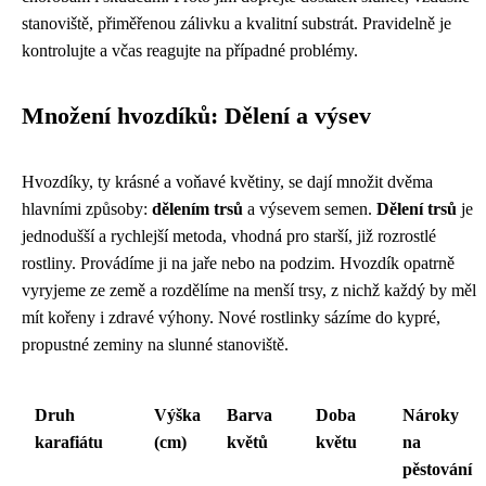
stanoviště, přiměřenou zálivku a kvalitní substrát. Pravidelně je
kontrolujte a včas reagujte na případné problémy.
Množení hvozdíků: Dělení a výsev
Hvozdíky, ty krásné a voňavé květiny, se dají množit dvěma
hlavními způsoby:
dělením trsů
a výsevem semen.
Dělení trsů
je
jednodušší a rychlejší metoda, vhodná pro starší, již rozrostlé
rostliny. Provádíme ji na jaře nebo na podzim. Hvozdík opatrně
vyryjeme ze země a rozdělíme na menší trsy, z nichž každý by měl
mít kořeny i zdravé výhony. Nové rostlinky sázíme do kypré,
propustné zeminy na slunné stanoviště.
Druh
Výška
Barva
Doba
Nároky
karafiátu
(cm)
květů
květu
na
pěstování