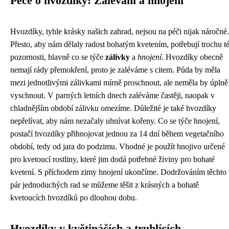
Péče o hvozdíky: Zalévání a hnojení
Hvozdíky, tyhle krásky našich zahrad, nejsou na péči nijak náročné.
Přesto, aby nám dělaly radost bohatým kvetením, potřebují trochu t
pozornosti, hlavně co se týče
zálivky
a
hnojení
. Hvozdíky obecně
nemají rády přemokření, proto je zaléváme s citem. Půda by měla
mezi jednotlivými zálivkami mírně proschnout, ale neměla by úplně
vyschnout. V parných letních dnech zaléváme častěji, naopak v
chladnějším období zálivku omezíme. Důležité je také hvozdíky
nepřelívat, aby nám nezačaly uhnívat kořeny. Co se týče hnojení,
postačí hvozdíky přihnojovat jednou za 14 dní během vegetačního
období, tedy od jara do podzimu. Vhodné je použít hnojivo určené
pro kvetoucí rostliny, které jim dodá potřebné živiny pro bohaté
kvetení. S příchodem zimy hnojení ukončíme. Dodržováním těchto
pár jednoduchých rad se můžeme těšit z krásných a bohatě
kvetoucích hvozdíků po dlouhou dobu.
Hvozdíky v květináčích a truhlících