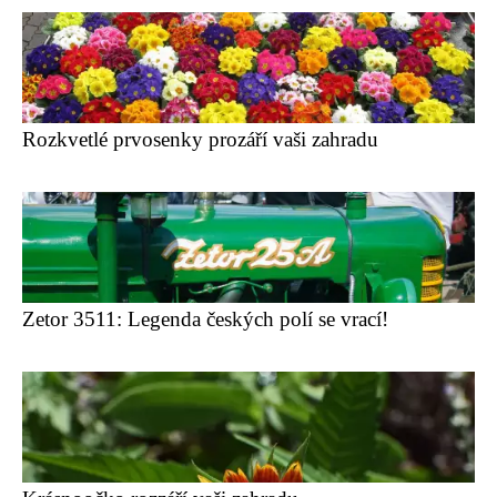
Rozkvetlé prvosenky prozáří vaši zahradu
Zetor 3511: Legenda českých polí se vrací!