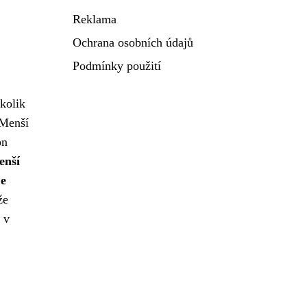
Reklama
Ochrana osobních údajů
Podmínky použití
kolik
 Menší
on
enší
je
že
 v