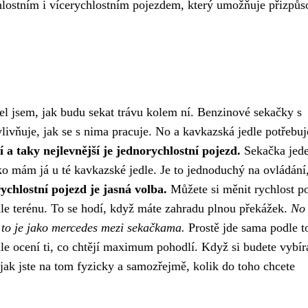
lostním i vícerychlostním pojezdem, který umožňuje přizpůs
el jsem, jak budu sekat trávu kolem ní. Benzinové sekačky s
livňuje, jak se s nima pracuje. No a kavkazská jedle potřebuj
 a taky nejlevnější je jednorychlostní pojezd.
Sekačka jede
ako mám já u té kavkazské jedle. Je to jednoduchý na ovládání
rychlostní pojezd je jasná volba.
Můžete si měnit rychlost p
le terénu. To se hodí, když máte zahradu plnou překážek.
No 
, to je jako mercedes mezi sekačkama.
Prostě jde sama podle t
ohle ocení ti, co chtějí maximum pohodlí. Když si budete vybír
 jak jste na tom fyzicky a samozřejmě, kolik do toho chcete