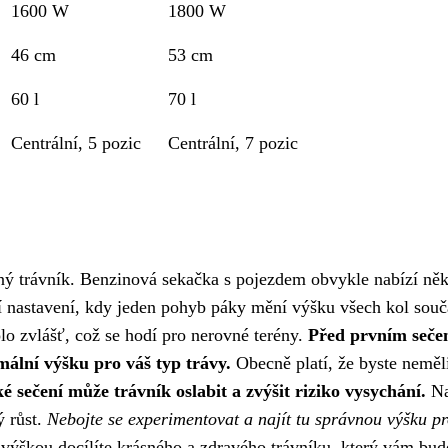
1600 W
1800 W
46 cm
53 cm
60 l
70 l
Centrální, 5 pozic
Centrální, 7 pozic
sný trávník. Benzinová sekačka s pojezdem obvykle nabízí něk
ní nastavení, kdy jeden pohyb páky mění výšku všech kol souč
o zvlášť, což se hodí pro nerovné terény.
Před prvním seče
mální výšku pro váš typ trávy.
Obecně platí, že byste neměl
ké sečení může trávník oslabit a zvýšit riziko vysychání.
Na
ý růst.
Nebojte se experimentovat a najít tu správnou výšku pr
ýškou docílíte krásného a zdravého trávníku, který vám bud