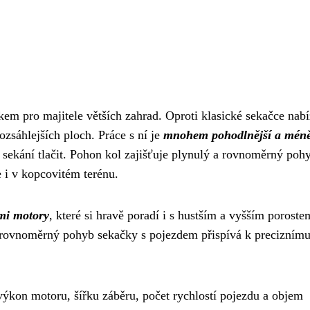
m pro majitele větších zahrad. Oproti klasické sekačce nabí
rozsáhlejších ploch. Práce s ní je
mnohem pohodlnější a mén
i sekání tlačit. Pohon kol zajišťuje plynulý a rovnoměrný poh
 i v kopcovitém terénu.
mi motory
, které si hravě poradí i s hustším a vyšším poroste
c, rovnoměrný pohyb sekačky s pojezdem přispívá k preciznímu
výkon motoru, šířku záběru, počet rychlostí pojezdu a objem