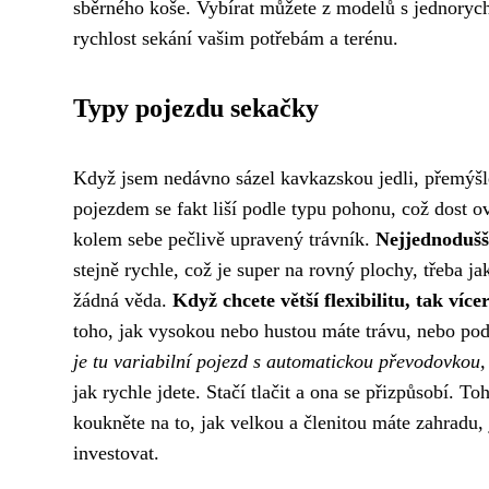
sběrného koše. Vybírat můžete z modelů s jednorych
rychlost sekání vašim potřebám a terénu.
Typy pojezdu sekačky
Když jsem nedávno sázel
kavkazskou jedli
, přemýšl
pojezdem se fakt liší podle typu pohonu, což dost ov
kolem sebe pečlivě upravený trávník.
Nejjednodušší
stejně rychle, což je super na rovný plochy, třeba j
žádná věda.
Když chcete větší flexibilitu, tak více
toho, jak vysokou nebo hustou máte trávu, nebo pod
je tu variabilní pojezd s automatickou převodovkou
jak rychle jdete. Stačí tlačit a ona se přizpůsobí. T
koukněte na to, jak velkou a členitou máte zahradu,
investovat.