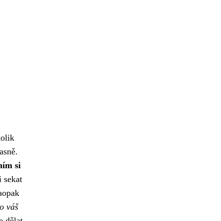
olik
asně.
ním si
i sekat
opak
o váš
e dělat