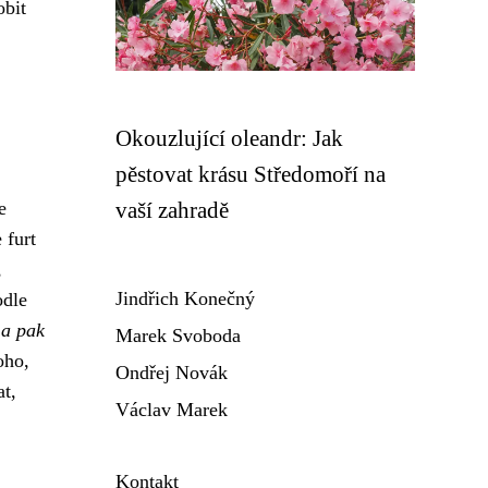
obit
Okouzlující oleandr: Jak
pěstovat krásu Středomoří na
e
vaší zahradě
 furt
,
Jindřich Konečný
odle
a pak
Marek Svoboda
oho,
Ondřej Novák
at,
Václav Marek
Kontakt