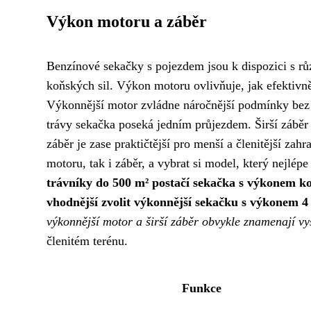
Výkon motoru a záběr
Benzínové sekačky s pojezdem jsou k dispozici s r
koňských sil. Výkon motoru ovlivňuje, jak efektivn
Výkonnější motor zvládne náročnější podmínky bez zt
trávy sekačka poseká jedním průjezdem. Širší záběr 
záběr je zase praktičtější pro menší a členitější zah
motoru, tak i záběr, a vybrat si model, který nejlé
trávníky do 500 m² postačí sekačka s výkonem ko
vhodnější zvolit výkonnější sekačku s výkonem 4 
výkonnější motor a širší záběr obvykle znamenají vy
členitém terénu.
Funkce