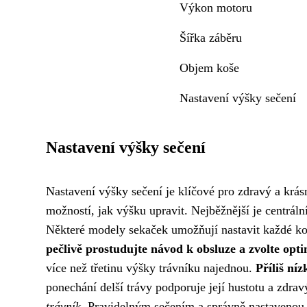
Výkon motoru
Šířka záběru
Objem koše
Nastavení výšky sečení
Nastavení výšky sečení
Nastavení výšky sečení je klíčové pro zdravý a krá
možností, jak výšku upravit. Nejběžnější je centrál
Některé modely sekaček umožňují nastavit každé kol
pečlivě prostudujte návod k obsluze a zvolte opti
více než třetinu výšky trávníku najednou.
Příliš níz
ponechání delší trávy podporuje její hustotu a zdrav
trávník.
Pravidelným sečením a správně nastavenou v