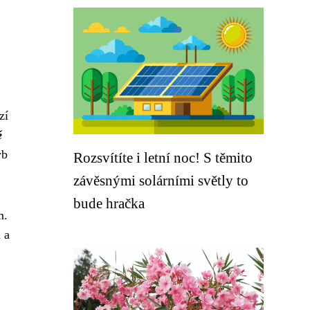
zí
ě
yb
Rozsvítíte i letní noc! S těmito
závěsnými solárními světly to
bude hračka
m.
 a