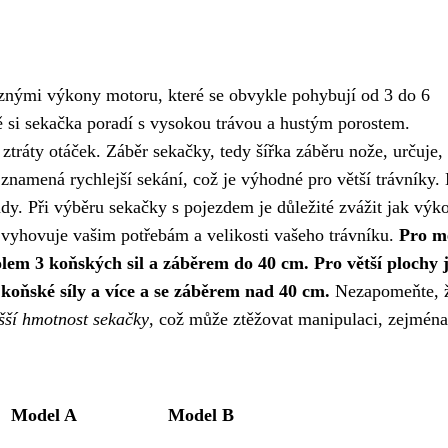
ůznými výkony motoru, které se obvykle pohybují od 3 do 6
ě si sekačka poradí s vysokou trávou a hustým porostem.
ráty otáček. Záběr sekačky, tedy šířka záběru nože, určuje, 
znamená rychlejší sekání, což je výhodné pro větší trávníky.
rady. Při výběru sekačky s pojezdem je důležité zvážit jak výk
pe vyhovuje vašim potřebám a velikosti vašeho trávníku.
Pro m
lem 3 koňských sil a záběrem do 40 cm. Pro větší plochy 
koňské síly a více a se záběrem nad 40 cm.
Nezapomeňte, 
šší hmotnost sekačky
, což může ztěžovat manipulaci, zejména
Model A
Model B