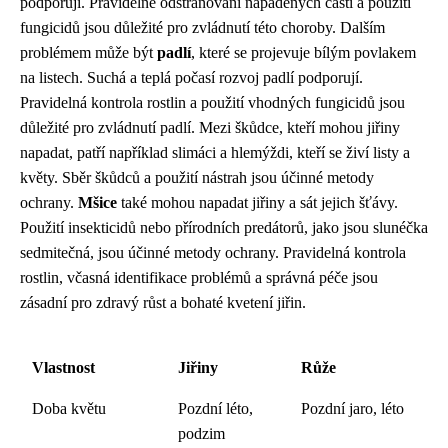
podporují. Pravidelné odstraňování napadených částí a použití
fungicidů jsou důležité pro zvládnutí této choroby. Dalším
problémem může být
padlí
, které se projevuje bílým povlakem
na listech. Suchá a teplá počasí rozvoj padlí podporují.
Pravidelná kontrola rostlin a použití vhodných fungicidů jsou
důležité pro zvládnutí padlí. Mezi škůdce, kteří mohou jiřiny
napadat, patří například slimáci a hlemýždi, kteří se živí listy a
květy. Sběr škůdců a použití nástrah jsou účinné metody
ochrany.
Mšice
také mohou napadat jiřiny a sát jejich šťávy.
Použití insekticidů nebo přírodních predátorů, jako jsou slunéčka
sedmitečná, jsou účinné metody ochrany. Pravidelná kontrola
rostlin, včasná identifikace problémů a správná péče jsou
zásadní pro zdravý růst a bohaté kvetení jiřin.
Vlastnost
Jiřiny
Růže
Doba květu
Pozdní léto,
Pozdní jaro, léto
podzim