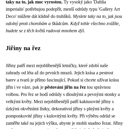
taky na to, jak moc vyrostou.
Ty vysoký jako 'Dahlia
imperialis' potřebujou podepřít, menší odrůdy typu 'Gallery Art
Deco' můžete dát klidně do truhlíků.
Myslete taky na to, jak jsou
odolný proti chorobám a škůdcům.
Když tohle všechno zvážíte,
budete se z těch květů radovat mnohem dýl.
Jiřiny na řez
Jiřiny patří mezi nejoblíbenější letničky, které zdobí naše
zahrady od léta až do prvních mrazů. Jejich krása a pestrost
barev a tvarů je přímo fascinující. Pokud si chcete užívat krásu
jiřin i ve váze, pak je
pěstování jiřin na řez
tou správnou
volbou. Pro řez se hodí odrůdy s dlouhými a pevnými stonky a
velkými květy. Mezi nejoblíbenější patří kaktusovité jiřiny s
úzkými okvětními lístky, dekorativní jiřiny s plnými květy a
pomponkovité jiřiny s kulovitými květy. Při výběru odrůd se
zaměřte také na jejich výšku, abyste je mohli snadno řezat. Jiřiny