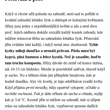
Když si chcete užít pohodu na zahradě, není nad to pořídit si
kvalitní zahradní lehátko Jysk a obklopit se krásnými květinami.
Jiřiny jsou jedny z nejoblíbenějších květin u nás a není divu
proč. Jejich nádhera dokáže rozzářit každý koutek zahrady, kde
můžete relaxovat třeba na
zahradním lehátku Jysk
. Pěstování
jiřin zvládne fakt každý, i když nemá moc zkušeností.
Tyhle
kytky milují sluníčko a nesnáší průvan. Půda musí být
kyprá, plná humusu a lehce kyselá. Než je zasadíte, hoďte
tam trochu kompostu.
Hlízy dáváte do země od konce dubna,
tak 10-15 cm hluboko. Musíte je pravidelně zalévat, hlavně když
je sucho. No a během růstu jim přilepšete hnojivem, kde je
hodně draslíku. Aby víc kvetly, je fajn odstřihávat zvadlé květy.
Když přijdou první mrazíky, hlízy opatrně vykopete, očistíte a
necháte oschnout. Pak je dáte někam do sucha a chladu, nejlíp
kde je 5-8 °C.
Kromě jiřin si můžete na zahradě, kde si užijete
relax na zahradním lehátku Jysk, vypěstovat spoustu dalších