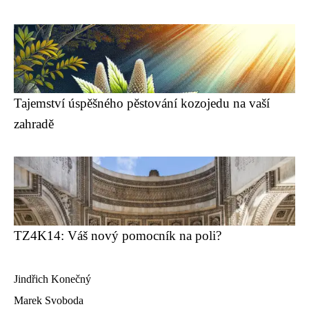
Tajemství úspěšného pěstování kozojedu na vaší
zahradě
TZ4K14: Váš nový pomocník na poli?
Jindřich Konečný
Marek Svoboda