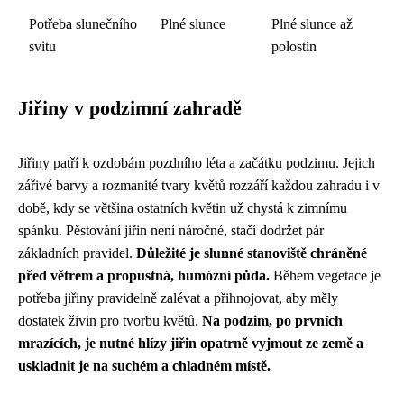
Potřeba slunečního
Plné slunce
Plné slunce až
svitu
polostín
Jiřiny v podzimní zahradě
Jiřiny patří k ozdobám pozdního léta a začátku podzimu. Jejich
zářivé barvy a rozmanité tvary květů rozzáří každou zahradu i v
době, kdy se většina ostatních květin už chystá k zimnímu
spánku. Pěstování jiřin není náročné, stačí dodržet pár
základních pravidel.
Důležité je slunné stanoviště chráněné
před větrem a propustná, humózní půda.
Během vegetace je
potřeba jiřiny pravidelně zalévat a přihnojovat, aby měly
dostatek živin pro tvorbu květů.
Na podzim, po prvních
mrazících, je nutné hlízy jiřin opatrně vyjmout ze země a
uskladnit je na suchém a chladném místě.