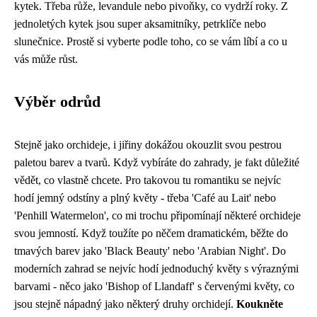
kytek. Třeba růže, levandule nebo pivoňky, co vydrží roky. Z
jednoletých kytek jsou super aksamitníky, petrklíče nebo
slunečnice. Prostě si vyberte podle toho, co se vám líbí a co u
vás může růst.
Výběr odrůd
Stejně jako orchideje, i jiřiny dokážou okouzlit svou pestrou
paletou barev a tvarů. Když vybíráte do zahrady, je fakt důležité
vědět, co vlastně chcete. Pro takovou tu romantiku se nejvíc
hodí jemný odstíny a plný květy - třeba 'Café au Lait' nebo
'Penhill Watermelon', co mi trochu připomínají některé
orchideje
svou jemností. Když toužíte po něčem dramatickém, běžte do
tmavých barev jako 'Black Beauty' nebo 'Arabian Night'. Do
moderních zahrad se nejvíc hodí jednoduchý květy s výraznými
barvami - něco jako 'Bishop of Llandaff' s červenými květy, co
jsou stejně nápadný jako některý druhy orchidejí.
Koukněte