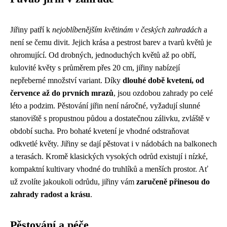
Jiřiny patří k
nejoblíbenějším květinám v českých zahradách
a
není se čemu divit. Jejich krása a pestrost barev a tvarů květů je
ohromující. Od drobných, jednoduchých květů až po obří,
kulovité květy s průměrem přes 20 cm, jiřiny nabízejí
nepřeberné množství variant. Díky
dlouhé době kvetení, od
července až do prvních mrazů
, jsou ozdobou zahrady po celé
léto a podzim. Pěstování jiřin není náročné, vyžadují slunné
stanoviště s propustnou půdou a dostatečnou zálivku, zvláště v
období sucha. Pro bohaté kvetení je vhodné odstraňovat
odkvetlé květy. Jiřiny se dají pěstovat i v nádobách na balkonech
a terasách. Kromě klasických vysokých odrůd existují i nízké,
kompaktní kultivary vhodné do truhlíků a menších prostor. Ať
už zvolíte jakoukoli odrůdu, jiřiny vám
zaručeně přinesou do
zahrady radost a krásu
.
Pěstování a péče