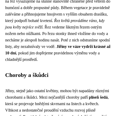
na řez vysazujeme na slunné stanoviště chráněné před větrem do
humózní a dobře propustné půdy. Během vegetace je pravidelně
zaléváme a přihnojujeme hnojivem s vyšším obsahem draslíku,
který podpoří bohaté kvetení.
Řez květů provádíme ráno, kdy
jsou květy nejvíce svěží.
Řez vedeme šikmým řezem ostrým
nožem nebo nůžkami. Po řezu stonky ihned vložíme do vody a
necháme je alespoň hodinu nasát. Poté z nich odstraníme spodní
listy, aby nezahnívaly ve vodě.
Jiřiny ve váze vydrží krásné až
10 dní
, pokud jim dopřejeme pravidelnou výměnu vody a
chladnější prostředí.
Choroby a škůdci
Jiřiny, stejně jako ostatní květiny, mohou být napadány různými
chorobami a škůdci. Mezi nejčastější choroby patří
plíseň šedá
,
která se projevuje hnědými skvrnami na listech a květech.
Vlhkost a nedostatečné proudění vzduchu rozvoj plísně