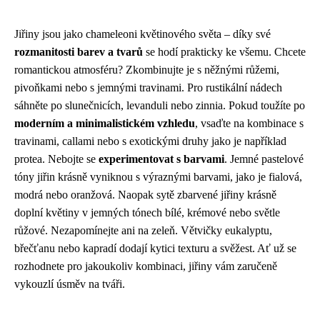
Jiřiny jsou jako chameleoni květinového světa – díky své
rozmanitosti barev a tvarů
se hodí prakticky ke všemu. Chcete
romantickou atmosféru? Zkombinujte je s něžnými růžemi,
pivoňkami nebo s jemnými travinami. Pro rustikální nádech
sáhněte po slunečnicích, levanduli nebo zinnia. Pokud toužíte po
moderním a minimalistickém vzhledu
, vsaďte na kombinace s
travinami, callami nebo s exotickými druhy jako je například
protea. Nebojte se
experimentovat s barvami
. Jemné pastelové
tóny jiřin krásně vyniknou s výraznými barvami, jako je fialová,
modrá nebo oranžová. Naopak sytě zbarvené jiřiny krásně
doplní květiny v jemných tónech bílé, krémové nebo světle
růžové. Nezapomínejte ani na zeleň. Větvičky eukalyptu,
břečťanu nebo kapradí dodají kytici texturu a svěžest. Ať už se
rozhodnete pro jakoukoliv kombinaci, jiřiny vám zaručeně
vykouzlí úsměv na tváři.