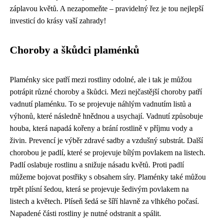
záplavou květů. A nezapomeňte – pravidelný řez je tou nejlepší
investicí do krásy vaší zahrady!
Choroby a škůdci plaménků
Plaménky sice patří mezi rostliny odolné, ale i tak je můžou
potrápit různé choroby a škůdci. Mezi nejčastější choroby patří
vadnutí plaménku. To se projevuje náhlým vadnutím listů a
výhonů, které následně hnědnou a usychají. Vadnutí způsobuje
houba, která napadá kořeny a brání rostlině v příjmu vody a
živin. Prevencí je výběr zdravé sadby a vzdušný substrát. Další
chorobou je padlí, které se projevuje bílým povlakem na listech.
Padlí oslabuje rostlinu a snižuje násadu květů. Proti padlí
můžeme bojovat postřiky s obsahem síry. Plaménky také můžou
trpět plísní šedou, která se projevuje šedivým povlakem na
listech a květech. Plíseň šedá se šíří hlavně za vlhkého počasí.
Napadené části rostliny je nutné odstranit a spálit.