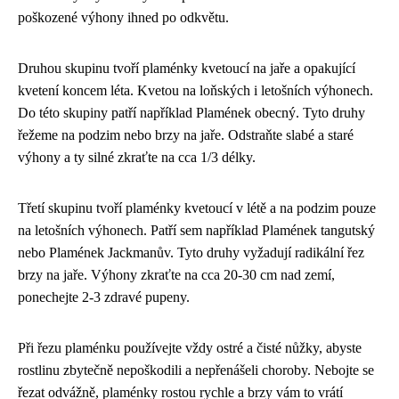
poškozené výhony ihned po odkvětu.
Druhou skupinu tvoří plaménky kvetoucí na jaře a opakující
kvetení koncem léta. Kvetou na loňských i letošních výhonech.
Do této skupiny patří například Plamének obecný. Tyto druhy
řežeme na podzim nebo brzy na jaře. Odstraňte slabé a staré
výhony a ty silné zkraťte na cca 1/3 délky.
Třetí skupinu tvoří plaménky kvetoucí v létě a na podzim pouze
na letošních výhonech. Patří sem například Plamének tangutský
nebo Plamének Jackmanův. Tyto druhy vyžadují radikální řez
brzy na jaře. Výhony zkraťte na cca 20-30 cm nad zemí,
ponechejte 2-3 zdravé pupeny.
Při řezu plaménku používejte vždy ostré a čisté nůžky, abyste
rostlinu zbytečně nepoškodili a nepřenášeli choroby. Nebojte se
řezat odvážně, plaménky rostou rychle a brzy vám to vrátí