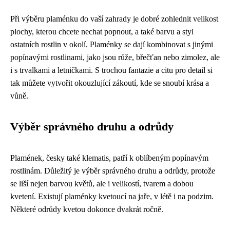
Při výběru plaménku do vaší zahrady je dobré zohlednit velikost
plochy, kterou chcete nechat popnout, a také barvu a styl
ostatních rostlin v okolí. Plaménky se dají kombinovat s jinými
popínavými rostlinami, jako jsou růže, břečťan nebo zimolez, ale
i s trvalkami a letničkami. S trochou fantazie a citu pro detail si
tak můžete vytvořit okouzlující zákoutí, kde se snoubí krása a
vůně.
Výběr správného druhu a odrůdy
Plamének, česky také klematis, patří k oblíbeným popínavým
rostlinám. Důležitý je výběr správného druhu a odrůdy, protože
se liší nejen barvou květů, ale i velikostí, tvarem a dobou
kvetení. Existují plaménky kvetoucí na jaře, v létě i na podzim.
Některé odrůdy kvetou dokonce dvakrát ročně.