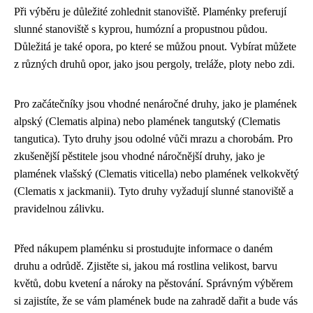
Při výběru je důležité zohlednit stanoviště. Plaménky preferují
slunné stanoviště s kyprou, humózní a propustnou půdou.
Důležitá je také opora, po které se můžou pnout. Vybírat můžete
z různých druhů opor, jako jsou pergoly, treláže, ploty nebo zdi.
Pro začátečníky jsou vhodné nenáročné druhy, jako je plamének
alpský (Clematis alpina) nebo plamének tangutský (Clematis
tangutica). Tyto druhy jsou odolné vůči mrazu a chorobám. Pro
zkušenější pěstitele jsou vhodné náročnější druhy, jako je
plamének vlašský (Clematis viticella) nebo plamének velkokvětý
(Clematis x jackmanii). Tyto druhy vyžadují slunné stanoviště a
pravidelnou zálivku.
Před nákupem plaménku si prostudujte informace o daném
druhu a odrůdě. Zjistěte si, jakou má rostlina velikost, barvu
květů, dobu kvetení a nároky na pěstování. Správným výběrem
si zajistíte, že se vám plamének bude na zahradě dařit a bude vás