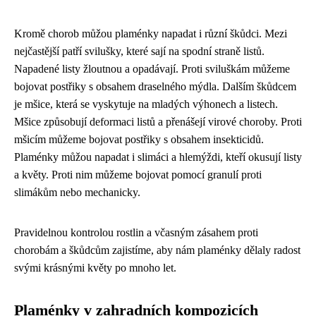
Kromě chorob můžou plaménky napadat i různí škůdci. Mezi
nejčastější patří svilušky, které sají na spodní straně listů.
Napadené listy žloutnou a opadávají. Proti sviluškám můžeme
bojovat postřiky s obsahem draselného mýdla. Dalším škůdcem
je mšice, která se vyskytuje na mladých výhonech a listech.
Mšice způsobují deformaci listů a přenášejí virové choroby. Proti
mšicím můžeme bojovat postřiky s obsahem insekticidů.
Plaménky můžou napadat i slimáci a hlemýždi, kteří okusují listy
a květy. Proti nim můžeme bojovat pomocí granulí proti
slimákům nebo mechanicky.
Pravidelnou kontrolou rostlin a včasným zásahem proti
chorobám a škůdcům zajistíme, aby nám plaménky dělaly radost
svými krásnými květy po mnoho let.
Plaménky v zahradních kompozicích