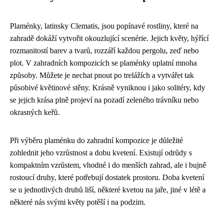
Plaménky, latinsky Clematis, jsou popínavé rostliny, které na
zahradě dokáží vytvořit okouzlující scenérie. Jejich květy, hýřící
rozmanitostí barev a tvarů, rozzáří každou pergolu, zeď nebo
plot. V zahradních kompozicích se plaménky uplatní mnoha
způsoby. Můžete je nechat pnout po trelážích a vytvářet tak
působivé květinové stěny. Krásně vyniknou i jako solitéry, kdy
se jejich krása plně projeví na pozadí zeleného trávníku nebo
okrasných keřů.
Při výběru plaménku do zahradní kompozice je důležité
zohlednit jeho vzrůstnost a dobu kvetení. Existují odrůdy s
kompaktním vzrůstem, vhodné i do menších zahrad, ale i bujně
rostoucí druhy, které potřebují dostatek prostoru. Doba kvetení
se u jednotlivých druhů liší, některé kvetou na jaře, jiné v létě a
některé nás svými květy potěší i na podzim.