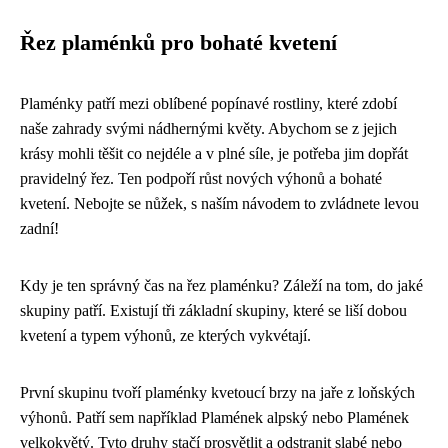
Řez plaménků pro bohaté kvetení
Plaménky patří mezi oblíbené popínavé rostliny, které zdobí
naše zahrady svými nádhernými květy. Abychom se z jejich
krásy mohli těšit co nejdéle a v plné síle, je potřeba jim dopřát
pravidelný řez. Ten podpoří růst nových výhonů a bohaté
kvetení. Nebojte se nůžek, s naším návodem to zvládnete levou
zadní!
Kdy je ten správný čas na řez plaménku? Záleží na tom, do jaké
skupiny patří. Existují tři základní skupiny, které se liší dobou
kvetení a typem výhonů, ze kterých vykvétají.
První skupinu tvoří plaménky kvetoucí brzy na jaře z loňských
výhonů. Patří sem například Plamének alpský nebo Plamének
velkokvětý. Tyto druhy stačí prosvětlit a odstranit slabé nebo