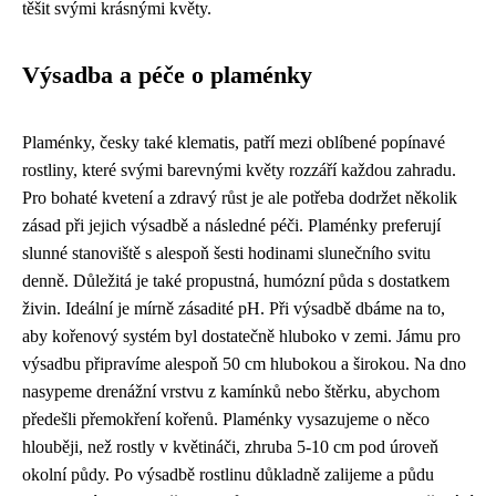
těšit svými krásnými květy.
Výsadba a péče o plaménky
Plaménky, česky také klematis, patří mezi oblíbené popínavé
rostliny, které svými barevnými květy rozzáří každou zahradu.
Pro bohaté kvetení a zdravý růst je ale potřeba dodržet několik
zásad při jejich výsadbě a následné péči. Plaménky preferují
slunné stanoviště s alespoň šesti hodinami slunečního svitu
denně. Důležitá je také propustná, humózní půda s dostatkem
živin. Ideální je mírně zásadité pH. Při výsadbě dbáme na to,
aby kořenový systém byl dostatečně hluboko v zemi. Jámu pro
výsadbu připravíme alespoň 50 cm hlubokou a širokou. Na dno
nasypeme drenážní vrstvu z kamínků nebo štěrku, abychom
předešli přemokření kořenů. Plaménky vysazujeme o něco
hlouběji, než rostly v květináči, zhruba 5-10 cm pod úroveň
okolní půdy. Po výsadbě rostlinu důkladně zalijeme a půdu