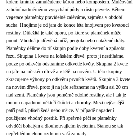
kolem kmínku zamulčujeme kůrou nebo kompostem. Mulčování
zabrání nadměrnému vysychání půdy a růstu plevele. Během
vegetace plaménky pravidelně zaléváme, zejména v období
sucha. Hnojíme je od jara do konce léta hnojivem pro kvetoucí
rostliny. Důležitá je také opora, po které se plamének může
pnout. Vhodná je dřevěná mříž, pergola nebo natažené dráty.
Plaménky dělíme do tří skupin podle doby kvetení a způsobu
řezu. Skupina 1 kvete na loňském dřevě, proto ji nestříháme,
pouze po odkvětu odstraníme odkvetlé květy. Skupina 2 kvete
na jaře na loňském dřevě a v létě na novém. U této skupiny
zkracujeme výhony po odkvětu prvních květů. Skupina 3 kvete
na novém dřevě, proto ji na jaře seřízneme na výšku asi 20 cm
nad zemí. Plaménky jsou poměrně odolné rostliny, ale i tak je
mohou napadnout někteří škůdci a choroby. Mezi nejčastější
patří padlí, plíseň šedá nebo mšice. V případě napadení
použijeme vhodný postřik. Při správné péči se plaménky
odvděčí bohatým a dlouhotrvajícím kvetením. Stanou se tak
nepřehlédnutelnou ozdobou vaší zahrady.