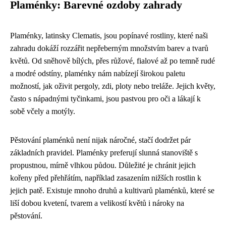
Plaménky: Barevné ozdoby zahrady
Plaménky, latinsky Clematis, jsou popínavé rostliny, které naši
zahradu dokáží rozzářit nepřeberným množstvím barev a tvarů
květů. Od sněhově bílých, přes růžové, fialové až po temně rudé
a modré odstíny, plaménky nám nabízejí širokou paletu
možností, jak oživit pergoly, zdi, ploty nebo treláže. Jejich květy,
často s nápadnými tyčinkami, jsou pastvou pro oči a lákají k
sobě včely a motýly.
Pěstování plaménků není nijak náročné, stačí dodržet pár
základních pravidel. Plaménky preferují slunná stanoviště s
propustnou, mírně vlhkou půdou. Důležité je chránit jejich
kořeny před přehřátím, například zasazením nižších rostlin k
jejich patě. Existuje mnoho druhů a kultivarů plaménků, které se
liší dobou kvetení, tvarem a velikostí květů i nároky na
pěstování.