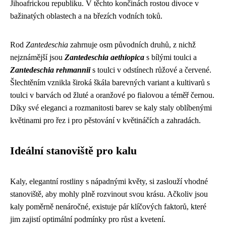
Jihoafrickou republiku. V těchto končinách rostou divoce v
bažinatých oblastech a na březích vodních toků.
Rod
Zantedeschia
zahrnuje osm původních druhů, z nichž
nejznámější jsou
Zantedeschia aethiopica
s bílými toulci a
Zantedeschia rehmannii
s toulci v odstínech růžové a červené.
Šlechtěním vznikla široká škála barevných variant a kultivarů s
toulci v barvách od žluté a oranžové po fialovou a téměř černou.
Díky své eleganci a rozmanitosti barev se kaly staly oblíbenými
květinami pro řez i pro pěstování v květináčích a zahradách.
Ideální stanoviště pro kalu
Kaly, elegantní rostliny s nápadnými květy, si zaslouží vhodné
stanoviště, aby mohly plně rozvinout svou krásu. Ačkoliv jsou
kaly poměrně nenáročné, existuje pár klíčových faktorů, které
jim zajistí optimální podmínky pro růst a kvetení.