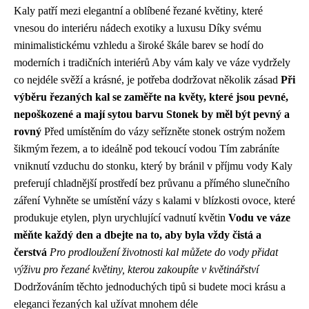
Kaly patří mezi elegantní a oblíbené řezané květiny, které
vnesou do interiéru nádech exotiky a luxusu Díky svému
minimalistickému vzhledu a široké škále barev se hodí do
moderních i tradičních interiérů Aby vám kaly ve váze vydržely
co nejdéle svěží a krásné, je potřeba dodržovat několik zásad
Při
výběru řezaných kal se zaměřte na květy, které jsou pevné,
nepoškozené a mají sytou barvu Stonek by měl být pevný a
rovný
Před umístěním do vázy seřízněte stonek ostrým nožem
šikmým řezem, a to ideálně pod tekoucí vodou Tím zabráníte
vniknutí vzduchu do stonku, který by bránil v příjmu vody Kaly
preferují chladnější prostředí bez průvanu a přímého slunečního
záření Vyhněte se umístění vázy s kalami v blízkosti ovoce, které
produkuje etylen, plyn urychlující vadnutí květin
Vodu ve váze
měňte každý den a dbejte na to, aby byla vždy čistá a
čerstvá
Pro prodloužení životnosti kal můžete do vody přidat
výživu pro řezané květiny, kterou zakoupíte v květinářství
Dodržováním těchto jednoduchých tipů si budete moci krásu a
eleganci řezaných kal užívat mnohem déle