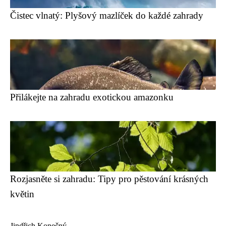
Čistec vlnatý: Plyšový mazlíček do každé zahrady
Přilákejte na zahradu exotickou amazonku
Rozjasněte si zahradu: Tipy pro pěstování krásných
květin
Jindřich Konečný