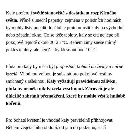
Kaly preferují
světlé stanoviště s dostatkem rozptýleného
světla
. Přímé sluneční paprsky, zejména v poledních hodinách,
by mohly listy popálit. Ideální je proto umístit kaly na východní
nebo západní okno. Co se týče teploty, kaly se cítí nejlépe při
pokojové teplotě okolo 20-25 °C. Během zimy snese mírný
pokles teploty, ale neměla by klesnout pod 10 °C.
Půda pro kaly by měla být
propustná, bohatá na živiny a mírně
kyselá
. Vhodnou volbou je substrát pro pokojové rostliny
smíchaný s rašelinou.
Kaly vyžadují pravidelnou zálivku,
půda by neměla nikdy zcela vyschnout. Zároveň je ale
důležité zabránit přemokření, které by mohlo vést k hnilobě
kořenů.
Pro bohaté kvetení je vhodné kaly pravidelně přihnojovat.
Během vegetačního období, od jara do podzimu, stačí