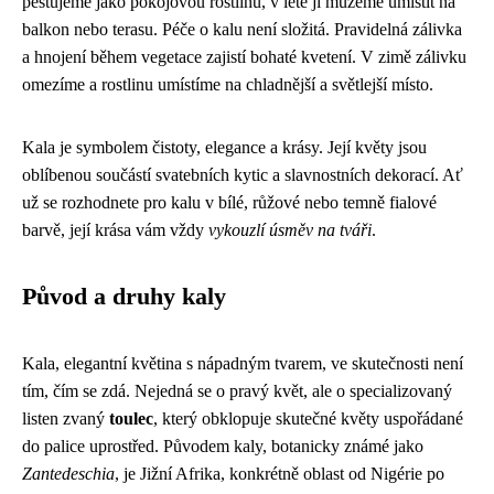
pěstujeme jako pokojovou rostlinu, v létě ji můžeme umístit na
balkon nebo terasu. Péče o kalu není složitá. Pravidelná zálivka
a hnojení během vegetace zajistí bohaté kvetení. V zimě zálivku
omezíme a rostlinu umístíme na chladnější a světlejší místo.
Kala je symbolem čistoty, elegance a krásy. Její květy jsou
oblíbenou součástí svatebních kytic a slavnostních dekorací. Ať
už se rozhodnete pro kalu v bílé, růžové nebo temně fialové
barvě, její krása vám vždy
vykouzlí úsměv na tváři
.
Původ a druhy kaly
Kala, elegantní květina s nápadným tvarem, ve skutečnosti není
tím, čím se zdá. Nejedná se o pravý květ, ale o specializovaný
listen zvaný
toulec
, který obklopuje skutečné květy uspořádané
do palice uprostřed. Původem kaly, botanicky známé jako
Zantedeschia
, je Jižní Afrika, konkrétně oblast od Nigérie po