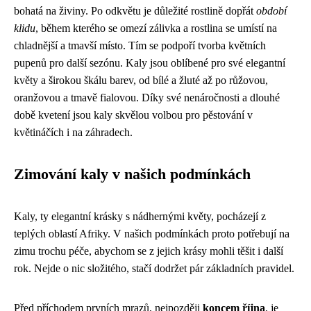
bohatá na živiny. Po odkvětu je důležité rostlině dopřát
období
klidu
, během kterého se omezí zálivka a rostlina se umístí na
chladnější a tmavší místo. Tím se podpoří tvorba květních
pupenů pro další sezónu. Kaly jsou oblíbené pro své elegantní
květy a širokou škálu barev, od bílé a žluté až po růžovou,
oranžovou a tmavě fialovou. Díky své nenáročnosti a dlouhé
době kvetení jsou kaly skvělou volbou pro pěstování v
květináčích i na záhradech.
Zimování kaly v našich podmínkách
Kaly, ty elegantní krásky s nádhernými květy, pocházejí z
teplých oblastí Afriky. V našich podmínkách proto potřebují na
zimu trochu péče, abychom se z jejich krásy mohli těšit i další
rok. Nejde o nic složitého, stačí dodržet pár základních pravidel.
Před příchodem prvních mrazů, nejpozději
koncem října
, je