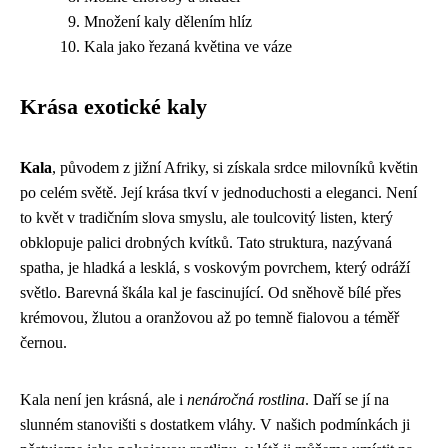
Množení kaly dělením hlíz
Kala jako řezaná květina ve váze
Krása exotické kaly
Kala
, původem z jižní Afriky, si získala srdce milovníků květin
po celém světě. Její krása tkví v jednoduchosti a eleganci. Není
to květ v tradičním slova smyslu, ale toulcovitý listen, který
obklopuje palici drobných kvítků. Tato struktura, nazývaná
spatha, je hladká a lesklá, s voskovým povrchem, který odráží
světlo. Barevná škála kal je fascinující. Od sněhově bílé přes
krémovou, žlutou a oranžovou až po temně fialovou a téměř
černou.
Kala není jen krásná, ale i
nenáročná rostlina
. Daří se jí na
slunném stanovišti s dostatkem vláhy. V našich podmínkách ji