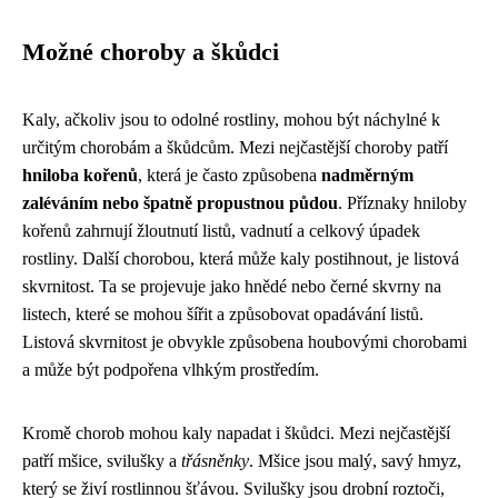
Možné choroby a škůdci
Kaly, ačkoliv jsou to odolné rostliny, mohou být náchylné k
určitým chorobám a škůdcům. Mezi nejčastější choroby patří
hniloba kořenů
, která je často způsobena
nadměrným
zaléváním nebo špatně propustnou půdou
. Příznaky hniloby
kořenů zahrnují žloutnutí listů, vadnutí a celkový úpadek
rostliny. Další chorobou, která může kaly postihnout, je listová
skvrnitost. Ta se projevuje jako hnědé nebo černé skvrny na
listech, které se mohou šířit a způsobovat opadávání listů.
Listová skvrnitost je obvykle způsobena houbovými chorobami
a může být podpořena vlhkým prostředím.
Kromě chorob mohou kaly napadat i škůdci. Mezi nejčastější
patří mšice, svilušky a
třásněnky
. Mšice jsou malý, savý hmyz,
který se živí rostlinnou šťávou. Svilušky jsou drobní roztoči,