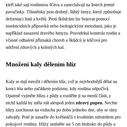
kteří také sají rostlinnou šťávu a zanechávají na listech jemné
pavučinky. Třásněnky jsou drobný, štíhlý hmyz, který způsobuje
deformaci listů a květů. Proti škůdcům lze bojovat pomocí
insekticidních přípravků nebo biologickými metodami, jako je
například nasazení dravého hmyzu. Pravidelná kontrola rostlin a
včasné odhalení příznaků chorob a škůdců je klíčová pro
udržení zdravých a krásných kal.
Množení kaly dělením hlíz
Kaly se dají množit i dělením hlíz, což je nejvhodnější dělat na
konci léta nebo začátkem podzimu, kdy rostlina odpočívá.
Opatrně vyjměte hlízu z půdy a rozdělte ji na menší části, z
nichž každá by měla mít alespoň jeden
zdravý pupen
. Nechte
hlízy zaschnout na vzduchu po dobu jednoho dne, aby se rány
zahojily. Poté je zasaďte do květináčů s kvalitním substrátem pro
pokojové rostliny. Hlízy umístěte asi 5 cm hluboko do půdy a