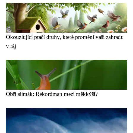
Okouzlující ptačí druhy, které promění vaši zahradu
v ráj
Obří slimák: Rekordman mezi měkkýši?