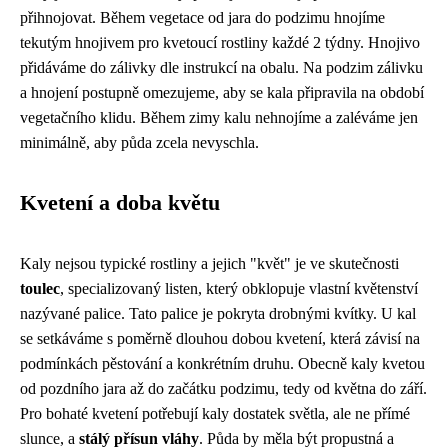
přihnojovat. Během vegetace od jara do podzimu hnojíme
tekutým hnojivem pro kvetoucí rostliny každé 2 týdny. Hnojivo
přidáváme do zálivky dle instrukcí na obalu. Na podzim zálivku
a hnojení postupně omezujeme, aby se kala připravila na období
vegetačního klidu. Během zimy kalu nehnojíme a zaléváme jen
minimálně, aby půda zcela nevyschla.
Kvetení a doba květu
Kaly nejsou typické rostliny a jejich "květ" je ve skutečnosti
toulec
, specializovaný listen, který obklopuje vlastní květenství
nazývané palice. Tato palice je pokryta drobnými kvítky. U kal
se setkáváme s poměrně dlouhou dobou kvetení, která závisí na
podmínkách pěstování a konkrétním druhu. Obecně kaly kvetou
od pozdního jara až do začátku podzimu, tedy od května do září.
Pro bohaté kvetení potřebují kaly dostatek světla, ale ne přímé
slunce, a
stálý přísun vláhy
. Půda by měla být propustná a