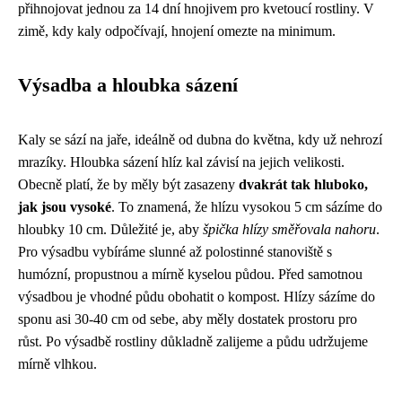
přihnojovat jednou za 14 dní hnojivem pro kvetoucí rostliny. V
zimě, kdy kaly odpočívají, hnojení omezte na minimum.
Výsadba a hloubka sázení
Kaly se sází na jaře, ideálně od dubna do května, kdy už nehrozí
mrazíky. Hloubka sázení hlíz kal závisí na jejich velikosti.
Obecně platí, že by měly být zasazeny
dvakrát tak hluboko,
jak jsou vysoké
. To znamená, že hlízu vysokou 5 cm sázíme do
hloubky 10 cm. Důležité je, aby
špička hlízy směřovala nahoru
.
Pro výsadbu vybíráme slunné až polostinné stanoviště s
humózní, propustnou a mírně kyselou půdou. Před samotnou
výsadbou je vhodné půdu obohatit o kompost. Hlízy sázíme do
sponu asi 30-40 cm od sebe, aby měly dostatek prostoru pro
růst. Po výsadbě rostliny důkladně zalijeme a půdu udržujeme
mírně vlhkou.