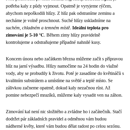
potřeba kaly z půdy vyjmout. Opatrně je vyryjeme rýčem,
abychom nepoškodili hlízy. Z hlíz pak odstraníme zeminu a
necháme je volně proschnout. Suché hlízy uskladníme na
suchém, chladném a temném místě
.
Ideální teplota pro
zimování je 5-10 °C
. Během zimy hlízy pravidelně
kontrolujeme a odstraňujeme případné nahnilé kusy.
Koncem února nebo začátkem března můžeme začít s přípravou
hlíz na jarní výsadbu. Hlízy namočíme na 24 hodin do vlažné
vody, aby se probudily k životu. Poté je zasadíme do květináčů s
kvalitním substrátem a umístíme na světlé a teplé místo. Se
zálivkou začneme opatrně, dokud kaly nezačnou růst. Až
pomine nebezpečí mrazíků, můžeme kaly vysadit ven na záhon.
Zimování kal není nic složitého a zvládne ho i začátečník. Stačí
dodržet pár základních pravidel a odměnou vám budou
nádherné květy, které vám budou dělat radost po celou sezónu.