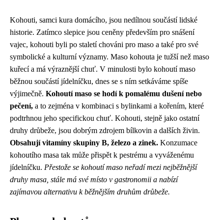
Kohouti, samci kura domácího, jsou nedílnou součástí lidské
historie. Zatímco slepice jsou ceněny především pro snášení
vajec, kohouti byli po staletí chováni pro maso a také pro své
symbolické a kulturní významy. Maso kohouta je tužší než maso
kuřecí a má výraznější chuť. V minulosti bylo kohoutí maso
běžnou součástí jídelníčku, dnes se s ním setkáváme spíše
výjimečně.
Kohoutí maso se hodí k pomalému dušení nebo
pečení,
a to zejména v kombinaci s bylinkami a kořením, které
podtrhnou jeho specifickou chuť. Kohouti, stejně jako ostatní
druhy drůbeže, jsou dobrým zdrojem bílkovin a dalších živin.
Obsahují vitamíny skupiny B, železo a zinek.
Konzumace
kohoutího masa tak může přispět k pestrému a vyváženému
jídelníčku.
Přestože se kohoutí maso neřadí mezi nejběžnější
druhy masa, stále má své místo v gastronomii a nabízí
zajímavou alternativu k běžnějším druhům drůbeže.