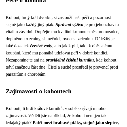
Péče o kohouta
Kohout, hrdý král dvorku, si zaslouží naši péči a pozornost
stejně jako každý jiný pták.
Správná výživa
je pro jeho zdraví a
vitalitu zásadní. Dopřejte mu kvalitní krmnou směs pro nosnice,
doplněnou o zrniny, slunečnici, ovoce a zeleninu. Důležitý je
také dostatek
čerstvé vody
, a to jak k pití, tak i k občasnému
koupání, které mu pomáhá udržovat peří v dobré kondici.
Nezapomínejte ani na
pravidelné čištění kurníku
, kde kohout
tráví značnou část dne. Čisté a suché prostředí je prevencí proti
parazitům a chorobám.
Zajímavosti o kohoutech
Kohouti, ti hrdí králové kurníků, v sobě skrývají mnoho
zajímavostí. Věděli jste například, že kohout není jen tak
ledajaký pták?
Patří mezi hrabavé ptáky, stejně jako slepice,