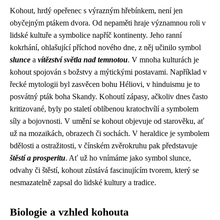
Kohout, hrdý opeřenec s výrazným hřebínkem, není jen
obyčejným ptákem dvora. Od nepaměti hraje významnou roli v
lidské kultuře a symbolice napříč kontinenty. Jeho ranní
kokrhání, ohlašující příchod nového dne, z něj učinilo symbol
slunce
a
vítězství světla nad temnotou
. V mnoha kulturách je
kohout spojován s božstvy a mýtickými postavami. Například v
řecké mytologii byl zasvěcen bohu Héliovi, v hinduismu je to
posvátný pták boha Skandy. Kohoutí zápasy, ačkoliv dnes často
kritizované, byly po staletí oblíbenou kratochvílí a symbolem
síly a bojovnosti. V umění se kohout objevuje od starověku, ať
už na mozaikách, obrazech či sochách. V heraldice je symbolem
bdělosti a ostražitosti, v čínském zvěrokruhu pak představuje
štěstí a prosperitu
. Ať už ho vnímáme jako symbol slunce,
odvahy či štěstí, kohout zůstává fascinujícím tvorem, který se
nesmazatelně zapsal do lidské kultury a tradice.
Biologie a vzhled kohouta