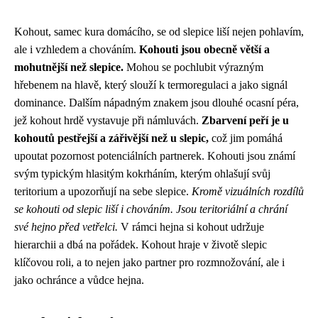
Kohout, samec kura domácího, se od slepice liší nejen pohlavím,
ale i vzhledem a chováním.
Kohouti jsou obecně větší a
mohutnější než slepice.
Mohou se pochlubit výrazným
hřebenem na hlavě, který slouží k termoregulaci a jako signál
dominance. Dalším nápadným znakem jsou dlouhé ocasní péra,
jež kohout hrdě vystavuje při námluvách.
Zbarvení peří je u
kohoutů pestřejší a zářivější než u slepic,
což jim pomáhá
upoutat pozornost potenciálních partnerek. Kohouti jsou známí
svým typickým hlasitým kokrháním, kterým ohlašují svůj
teritorium a upozorňují na sebe slepice.
Kromě vizuálních rozdílů
se kohouti od slepic liší i chováním. Jsou teritoriální a chrání
své hejno před vetřelci.
V rámci hejna si kohout udržuje
hierarchii a dbá na pořádek. Kohout hraje v životě slepic
klíčovou roli, a to nejen jako partner pro rozmnožování, ale i
jako ochránce a vůdce hejna.