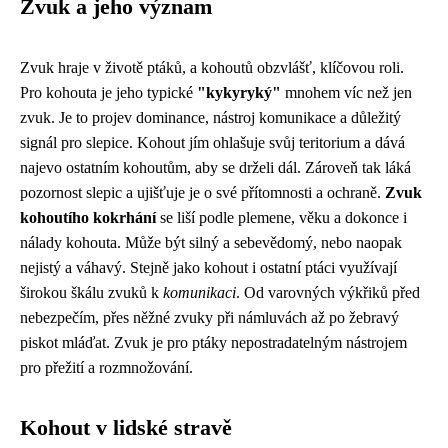
Zvuk a jeho význam
Zvuk hraje v životě ptáků, a kohoutů obzvlášť, klíčovou roli.
Pro kohouta je jeho typické
"kykyryký"
mnohem víc než jen
zvuk. Je to projev dominance, nástroj komunikace a důležitý
signál pro slepice. Kohout jím ohlašuje svůj teritorium a dává
najevo ostatním kohoutům, aby se drželi dál. Zároveň tak láká
pozornost slepic a ujišťuje je o své přítomnosti a ochraně.
Zvuk
kohoutího kokrhání
se liší podle plemene, věku a dokonce i
nálady kohouta. Může být silný a sebevědomý, nebo naopak
nejistý a váhavý. Stejně jako kohout i ostatní ptáci využívají
širokou škálu zvuků k
komunikaci
. Od varovných výkřiků před
nebezpečím, přes něžné zvuky při námluvách až po žebravý
piskot mláďat. Zvuk je pro ptáky nepostradatelným nástrojem
pro přežití a rozmnožování.
Kohout v lidské stravě