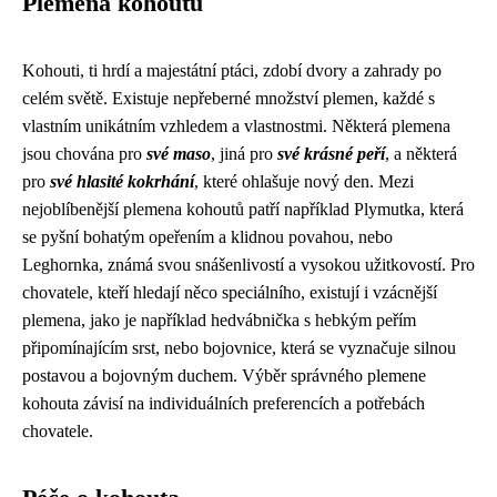
Plemena kohoutů
Kohouti, ti hrdí a majestátní ptáci, zdobí dvory a zahrady po
celém světě. Existuje nepřeberné množství plemen, každé s
vlastním unikátním vzhledem a vlastnostmi. Některá plemena
jsou chována pro
své maso
, jiná pro
své krásné peří
, a některá
pro
své hlasité kokrhání
, které ohlašuje nový den. Mezi
nejoblíbenější plemena kohoutů patří například Plymutka, která
se pyšní bohatým opeřením a klidnou povahou, nebo
Leghornka, známá svou snášenlivostí a vysokou užitkovostí. Pro
chovatele, kteří hledají něco speciálního, existují i vzácnější
plemena, jako je například hedvábnička s hebkým peřím
připomínajícím srst, nebo bojovnice, která se vyznačuje silnou
postavou a bojovným duchem. Výběr správného plemene
kohouta závisí na individuálních preferencích a potřebách
chovatele.