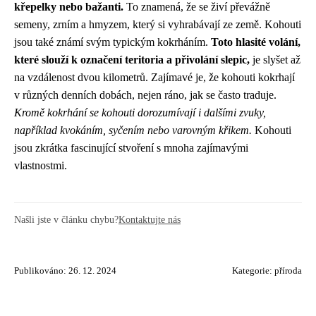
křepelky nebo bažanti.
To znamená, že se živí převážně
semeny, zrním a hmyzem, který si vyhrabávají ze země. Kohouti
jsou také známí svým typickým kokrháním.
Toto hlasité volání,
které slouží k označení teritoria a přivolání slepic,
je slyšet až
na vzdálenost dvou kilometrů. Zajímavé je, že kohouti kokrhají
v různých denních dobách, nejen ráno, jak se často traduje.
Kromě kokrhání se kohouti dorozumívají i dalšími zvuky,
například kvokáním, syčením nebo varovným křikem.
Kohouti
jsou zkrátka fascinující stvoření s mnoha zajímavými
vlastnostmi.
Našli jste v článku chybu?
Kontaktujte nás
Publikováno: 26. 12. 2024
Kategorie:
příroda