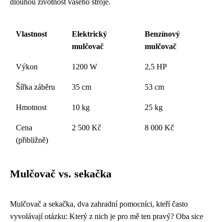
dlouhou životnost vašeho stroje.
Vlastnost
Elektrický
Benzínový
mulčovač
mulčovač
Výkon
1200 W
2,5 HP
Šířka záběru
35 cm
53 cm
Hmotnost
10 kg
25 kg
Cena
2 500 Kč
8 000 Kč
(přibližně)
Mulčovač vs. sekačka
Mulčovač a sekačka, dva zahradní pomocníci, kteří často
vyvolávají otázku: Který z nich je pro mě ten pravý? Oba sice