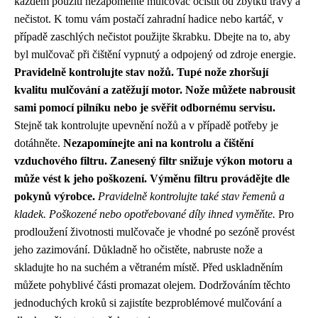
každém použití nezapomeňte mulčovač očistit od zbytků trávy a
nečistot. K tomu vám postačí zahradní hadice nebo kartáč, v
případě zaschlých nečistot použijte škrabku. Dbejte na to, aby
byl mulčovač při čištění vypnutý a odpojený od zdroje energie.
Pravidelně kontrolujte stav nožů. Tupé nože zhoršují
kvalitu mulčování a zatěžují motor. Nože můžete nabrousit
sami pomocí pilníku nebo je svěřit odbornému servisu.
Stejně tak kontrolujte upevnění nožů a v případě potřeby je
dotáhněte.
Nezapomínejte ani na kontrolu a čištění
vzduchového filtru. Zanesený filtr snižuje výkon motoru a
může vést k jeho poškození. Výměnu filtru provádějte dle
pokynů výrobce.
Pravidelně kontrolujte také stav řemenů a
kladek. Poškozené nebo opotřebované díly ihned vyměňte.
Pro
prodloužení životnosti mulčovače je vhodné po sezóně provést
jeho zazimování. Důkladně ho očistěte, nabruste nože a
skladujte ho na suchém a větraném místě. Před uskladněním
můžete pohyblivé části promazat olejem. Dodržováním těchto
jednoduchých kroků si zajistíte bezproblémové mulčování a