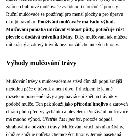
zatímco bubnové mulčovače zvládnou i náročnější porosty.
Ruční mulčovače se používají pro menší plochy a pro úpravu
okrajů trávníku.
Používání mulčovače má řadu výhod.
Mulčování pomáhá udržovat vlhkost půdy, potlačuje růst
plevele a dodává trávníku živiny.
Díky mulčování tak můžete
mít krásný a zdravý trávník bez použití chemických hnojiv.
Výhody mulčování trávy
Mulčování trávy s mulčovačem se stává čím dál populárnější
metodou péče o trávník a není divu. Principem je jemné
rozsekání posečené trávy a její navrácení zpět na trávník v
podobě mulče. Ten pak slouží jako
přírodní hnojivo
a zároveň
chrání půdu před vysycháním a plevelem. Používání mulčovače
má mnoho výhod.
Ušetříte čas i peníze
, protože odpadá
shrabování a odvážení trávy. Mulčování vrací trávníku živiny,
čímž se snižuje potřeba chemických hnojiv. Jemně nasekaná