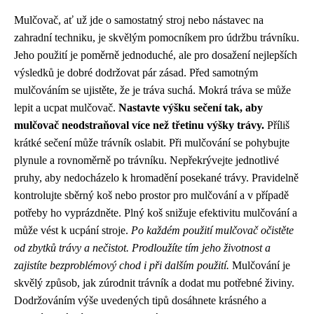
Mulčovač, ať už jde o samostatný stroj nebo nástavec na
zahradní techniku, je skvělým pomocníkem pro údržbu trávníku.
Jeho použití je poměrně jednoduché, ale pro dosažení nejlepších
výsledků je dobré dodržovat pár zásad. Před samotným
mulčováním se ujistěte, že je tráva suchá. Mokrá tráva se může
lepit a ucpat mulčovač.
Nastavte výšku sečení tak, aby
mulčovač neodstraňoval více než třetinu výšky trávy.
Příliš
krátké sečení může trávník oslabit. Při mulčování se pohybujte
plynule a rovnoměrně po trávníku. Nepřekrývejte jednotlivé
pruhy, aby nedocházelo k hromadění posekané trávy. Pravidelně
kontrolujte sběrný koš nebo prostor pro mulčování a v případě
potřeby ho vyprázdněte. Plný koš snižuje efektivitu mulčování a
může vést k ucpání stroje.
Po každém použití mulčovač očistěte
od zbytků trávy a nečistot.
Prodloužíte tím jeho životnost a
zajistíte bezproblémový chod i při dalším použití.
Mulčování je
skvělý způsob, jak zúrodnit trávník a dodat mu potřebné živiny.
Dodržováním výše uvedených tipů dosáhnete krásného a