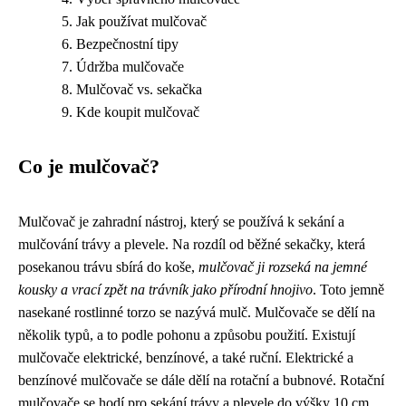
Jak používat mulčovač
Bezpečnostní tipy
Údržba mulčovače
Mulčovač vs. sekačka
Kde koupit mulčovač
Co je mulčovač?
Mulčovač je zahradní nástroj, který se používá k sekání a
mulčování trávy a plevele. Na rozdíl od běžné sekačky, která
posekanou trávu sbírá do koše,
mulčovač ji rozseká na jemné
kousky a vrací zpět na trávník jako přírodní hnojivo
. Toto jemně
nasekané rostlinné torzo se nazývá mulč. Mulčovače se dělí na
několik typů, a to podle pohonu a způsobu použití. Existují
mulčovače elektrické, benzínové, a také ruční. Elektrické a
benzínové mulčovače se dále dělí na rotační a bubnové. Rotační
mulčovače se hodí pro sekání trávy a plevele do výšky 10 cm,