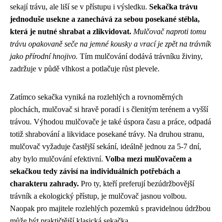
sekají trávu, ale liší se v přístupu i výsledku.
Sekačka trávu
jednoduše usekne a zanechává za sebou posekané stébla,
která je nutné shrabat a zlikvidovat.
Mulčovač naproti tomu
trávu opakovaně seče na jemné kousky a vrací je zpět na trávník
jako přírodní hnojivo.
Tím mulčování dodává trávníku živiny,
zadržuje v půdě vlhkost a potlačuje růst plevele.
Zatímco sekačka vyniká na rozlehlých a rovnoměrných
plochách, mulčovač si hravě poradí i s členitým terénem a vyšší
trávou. Výhodou mulčovače je také úspora času a práce, odpadá
totiž shrabování a likvidace posekané trávy. Na druhou stranu,
mulčovač vyžaduje častější sekání, ideálně jednou za 5-7 dní,
aby bylo mulčování efektivní.
Volba mezi mulčovačem a
sekačkou tedy závisí na individuálních potřebách a
charakteru zahrady.
Pro ty, kteří preferují bezúdržbovější
trávník a ekologický přístup, je mulčovač jasnou volbou.
Naopak pro majitele rozlehlých pozemků s pravidelnou údržbou
může být praktičtější klasická sekačka.