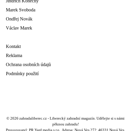
Jindřich Konečný
Marek Svoboda
Ondřej Novák
Václav Marek
Kontakt
Reklama
Ochrana osobních údajů
Podmínky použití
© 2026 zahradaliberec.cz - Liberecký zahradní magazín. Udělejte si s námi
pěknou zahradu!
Provozovatel: PR Yard media s.r.o., Adresa: Nová Ves 272, 46331 Nová Ves,