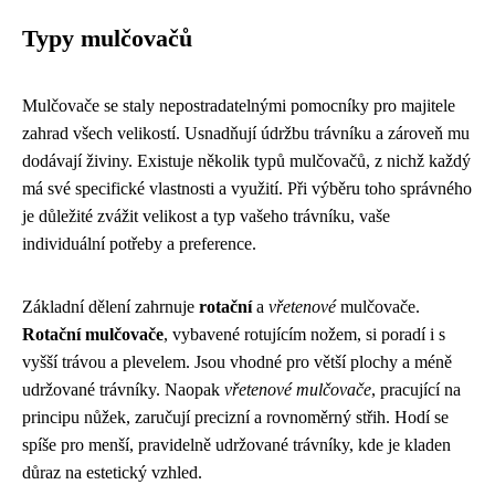
Typy mulčovačů
Mulčovače se staly nepostradatelnými pomocníky pro majitele
zahrad všech velikostí. Usnadňují údržbu trávníku a zároveň mu
dodávají živiny. Existuje několik typů mulčovačů, z nichž každý
má své specifické vlastnosti a využití. Při výběru toho správného
je důležité zvážit velikost a typ vašeho trávníku, vaše
individuální potřeby a preference.
Základní dělení zahrnuje
rotační
a
vřetenové
mulčovače.
Rotační mulčovače
, vybavené rotujícím nožem, si poradí i s
vyšší trávou a plevelem. Jsou vhodné pro větší plochy a méně
udržované trávníky. Naopak
vřetenové mulčovače
, pracující na
principu nůžek, zaručují precizní a rovnoměrný střih. Hodí se
spíše pro menší, pravidelně udržované trávníky, kde je kladen
důraz na estetický vzhled.