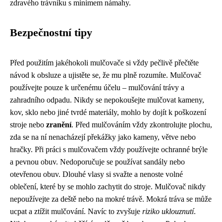
zdravého trávníku s minimem námahy.
Bezpečnostní tipy
Před použitím jakéhokoli mulčovače si vždy pečlivě přečtěte
návod k obsluze a ujistěte se, že mu plně rozumíte. Mulčovač
používejte pouze k určenému účelu – mulčování trávy a
zahradního odpadu. Nikdy se nepokoušejte mulčovat kameny,
kov, sklo nebo jiné tvrdé materiály, mohlo by dojít k poškození
stroje nebo
zranění
. Před mulčováním vždy zkontrolujte plochu,
zda se na ní nenacházejí překážky jako kameny, větve nebo
hračky. Při práci s mulčovačem vždy používejte ochranné brýle
a pevnou obuv. Nedoporučuje se používat sandály nebo
otevřenou obuv. Dlouhé vlasy si svažte a nenoste volné
oblečení, které by se mohlo zachytit do stroje. Mulčovač nikdy
nepoužívejte za deště nebo na mokré trávě. Mokrá tráva se může
ucpat a ztížit mulčování. Navíc to zvyšuje
riziko uklouznutí
.