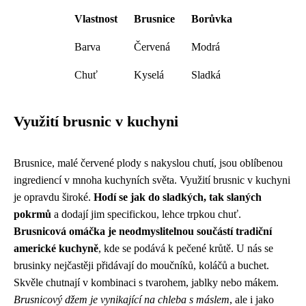
Vlastnost
Brusnice
Borůvka
Barva
Červená
Modrá
Chuť
Kyselá
Sladká
Využití brusnic v kuchyni
Brusnice, malé červené plody s nakyslou chutí, jsou oblíbenou
ingrediencí v mnoha kuchyních světa. Využití brusnic v kuchyni
je opravdu široké.
Hodí se jak do sladkých, tak slaných
pokrmů
a dodají jim specifickou, lehce trpkou chuť.
Brusnicová omáčka je neodmyslitelnou součástí tradiční
americké kuchyně
, kde se podává k pečené krůtě. U nás se
brusinky nejčastěji přidávají do moučníků, koláčů a buchet.
Skvěle chutnají v kombinaci s tvarohem, jablky nebo mákem.
Brusnicový džem je vynikající na chleba s máslem
, ale i jako