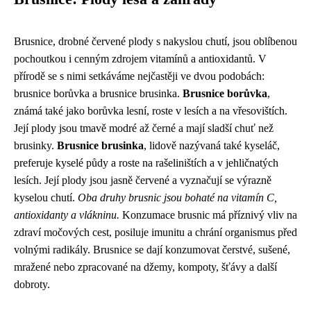
Brusnice, drobné červené plody s nakyslou chutí, jsou oblíbenou
pochoutkou i cenným zdrojem vitamínů a antioxidantů. V
přírodě se s nimi setkáváme nejčastěji ve dvou podobách:
brusnice borůvka a brusnice brusinka.
Brusnice borůvka
,
známá také jako borůvka lesní, roste v lesích a na vřesovištích.
Její plody jsou tmavě modré až černé a mají sladší chuť než
brusinky.
Brusnice brusinka
, lidově nazývaná také kyseláč,
preferuje kyselé půdy a roste na rašeliništích a v jehličnatých
lesích. Její plody jsou jasně červené a vyznačují se výrazně
kyselou chutí.
Oba druhy brusnic jsou bohaté na vitamín C,
antioxidanty a vlákninu.
Konzumace brusnic má příznivý vliv na
zdraví močových cest, posiluje imunitu a chrání organismus před
volnými radikály. Brusnice se dají konzumovat čerstvé, sušené,
mražené nebo zpracované na džemy, kompoty, šťávy a další
dobroty.