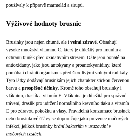
používaly k přípravě marmelád a sirupů.
Výživové hodnoty brusnic
Brusinky jsou nejen chutné, ale i
velmi zdravé
. Obsahují
vysoké množství vitamínu C, který je důležitý pro imunitu a
ochranu buněk před oxidativním stresem. Dále jsou bohaté na
antioxidanty, jako jsou antokyany a proantokyanidiny, které
pomáhají chránit organismus před škodlivými volnými radikály.
Tyto látky dodávají brusinkám jejich charakteristickou červenou
barvu a
prospěšné účinky
. Kromě toho obsahují brusinky i
vlákninu, draslík a vitamín E. Vláknina je důležitá pro správné
trávení, draslík pro udržení normálního krevního tlaku a vitamín
E pro zdravou pokožku a vlasy. Pravidelná konzumace brusinek
nebo brusinkové šťávy se doporučuje jako prevence močových
infekcí, jelikož brusinky
brání bakteriím v usazování v
močových cestách
.