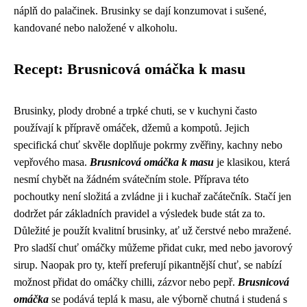
náplň do palačinek. Brusinky se dají konzumovat i sušené,
kandované nebo naložené v alkoholu.
Recept: Brusnicová omáčka k masu
Brusinky, plody drobné a trpké chuti, se v kuchyni často
používají k přípravě omáček, džemů a kompotů. Jejich
specifická chuť skvěle doplňuje pokrmy zvěřiny, kachny nebo
vepřového masa.
Brusnicová omáčka k masu
je klasikou, která
nesmí chybět na žádném svátečním stole. Příprava této
pochoutky není složitá a zvládne ji i kuchař začátečník. Stačí jen
dodržet pár základních pravidel a výsledek bude stát za to.
Důležité je použít kvalitní brusinky, ať už čerstvé nebo mražené.
Pro sladší chuť omáčky můžeme přidat cukr, med nebo javorový
sirup. Naopak pro ty, kteří preferují pikantnější chuť, se nabízí
možnost přidat do omáčky chilli, zázvor nebo pepř.
Brusnicová
omáčka
se podává teplá k masu, ale výborně chutná i studená s