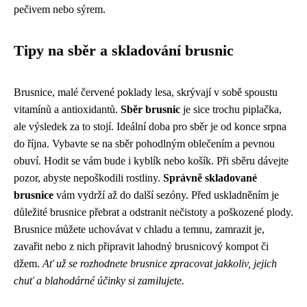
pečivem nebo sýrem.
Tipy na sběr a skladování brusnic
Brusnice, malé červené poklady lesa, skrývají v sobě spoustu
vitamínů a antioxidantů.
Sběr brusnic
je sice trochu piplačka,
ale výsledek za to stojí. Ideální doba pro sběr je od konce srpna
do října. Vybavte se na sběr pohodlným oblečením a pevnou
obuví. Hodit se vám bude i kyblík nebo košík. Při sběru dávejte
pozor, abyste nepoškodili rostliny.
Správně skladované
brusnice
vám vydrží až do další sezóny. Před uskladněním je
důležité brusnice přebrat a odstranit nečistoty a poškozené plody.
Brusnice můžete uchovávat v chladu a temnu, zamrazit je,
zavařit nebo z nich připravit lahodný brusnicový kompot či
džem.
Ať už se rozhodnete brusnice zpracovat jakkoliv, jejich
chuť a blahodárné účinky si zamilujete.