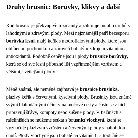
Druhy brusnic: Borůvky, klikvy a další
Rod brusnic je překvapivě rozmanitý a zahrnuje mnoho druhů s
lahodnými a zdravými plody. Mezi nejznámější patří bezesporu
borůvka lesní
, malý keřík s modrofialovými plody, které jsou
oblíbenou pochoutkou a zároveň bohatým zdrojem vitamínů a
antioxidantů. Podobně ceněné jsou i plody
brusnice borůvky
,
která se od své lesní příbuzné liší vzpřímenějším vzrůstem a
většími, světlejšími plody.
Méně známá, ale neméně zajímavá je
brusnice brusinka
,
plazivý keřík s červenými, kyselými plody. Brusinky jsou známé
svými blahodárnými účinky na močové cesty a často se z nich
připravují šťávy, kompoty nebo sušené plody. V bažinách a
rašeliništích se můžeme setkat s
brusnicí vlochyní
, která se
vyznačuje plazivým vzrůstem a červenými plody s nahořklou
chutí. Plody vlochyně jsou bohaté na vitamín C a tradičně se