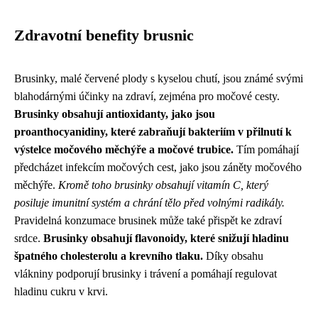
Zdravotní benefity brusnic
Brusinky, malé červené plody s kyselou chutí, jsou známé svými
blahodárnými účinky na zdraví, zejména pro močové cesty.
Brusinky obsahují antioxidanty, jako jsou
proanthocyanidiny, které zabraňují bakteriím v přilnutí k
výstelce močového měchýře a močové trubice.
Tím pomáhají
předcházet infekcím močových cest, jako jsou záněty močového
měchýře.
Kromě toho brusinky obsahují vitamín C, který
posiluje imunitní systém a chrání tělo před volnými radikály.
Pravidelná konzumace brusinek může také přispět ke zdraví
srdce.
Brusinky obsahují flavonoidy, které snižují hladinu
špatného cholesterolu a krevního tlaku.
Díky obsahu
vlákniny podporují brusinky i trávení a pomáhají regulovat
hladinu cukru v krvi.