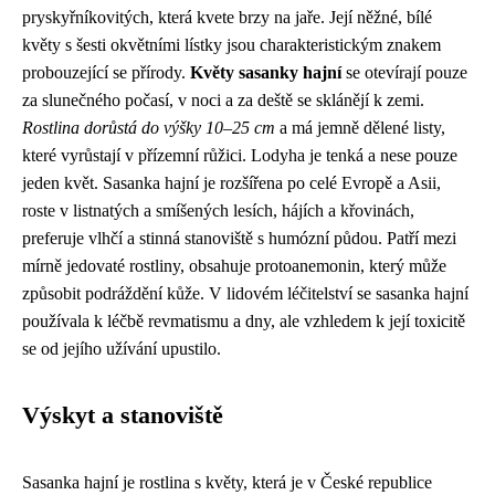
pryskyřníkovitých, která kvete brzy na jaře. Její něžné, bílé
květy s šesti okvětními lístky jsou charakteristickým znakem
probouzející se přírody.
Květy sasanky hajní
se otevírají pouze
za slunečného počasí, v noci a za deště se sklánějí k zemi.
Rostlina dorůstá do výšky 10–25 cm
a má jemně dělené listy,
které vyrůstají v přízemní růžici. Lodyha je tenká a nese pouze
jeden květ. Sasanka hajní je rozšířena po celé Evropě a Asii,
roste v listnatých a smíšených lesích, hájích a křovinách,
preferuje vlhčí a stinná stanoviště s humózní půdou. Patří mezi
mírně jedovaté rostliny, obsahuje protoanemonin, který může
způsobit podráždění kůže. V lidovém léčitelství se sasanka hajní
používala k léčbě revmatismu a dny, ale vzhledem k její toxicitě
se od jejího užívání upustilo.
Výskyt a stanoviště
Sasanka hajní je rostlina s květy, která je v České republice