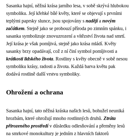
Sasanka hajní, něžná krása jarního lesa, v sobě skrývá hlubokou
symboliku. Její křehké bílé květy, které se objevují s prvními
teplými paprsky slunce, jsou spojovány s
nadějí
a
novým
začátkem
. Stejně jako se probouzí příroda po zimním spánku, i
sasanka symbolizuje znovuzrození a vítězství života nad smrtí.
Její krása je však pomíjivá, stejně jako krása mládí. Květy
sasanky brzy opadávají, což z ní činí symbol pomíjivosti a
krátkosti lidského života
. Rostliny s květy obecně v sobě nesou
symboliku krásy, radosti a života. Každá barva květu pak
dodává rostlině další vrstvu symboliky.
Ohrožení a ochrana
Sasanka hajní, tato něžná kráska našich lesů, bohužel neuniká
hrozbám, které ohrožují mnoho rostlinných druhů.
Ztráta
přirozeného prostředí
v důsledku odlesňování a přeměny lesů
na smrkové monokultury je jedním z hlavních faktorů