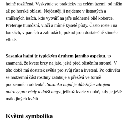
hojně rozšířená. Vyskytuje se prakticky na celém území, od nížin
až po horské oblasti. Nejčastěji ji najdeme v listnatých a
smíšených lesích, kde vytváří na jaře nádherné bílé koberce.
Preferuje humózní, vlhčí a mírně kyselé půdy. Často roste i na
loukách, v parcích a zahradách, pokud jsou dostatečně stinné a
vlhké.
Sasanka hajní je typickým druhem jarního aspektu
, to
znamená, že kvete brzy na jaře, ještě před olistěním stromů. V
této době má dostatek světla pro svůj růst a kvetení. Po odkvětu
se nadzemní část rostliny zatahuje a přežívá ve formě
podzemních oddenků.
Sasanka hajní je důležitým zdrojem
potravy pro včely a další hmyz,
jelikož kvete v době, kdy je ještě
málo jiných květů.
Květní symbolika