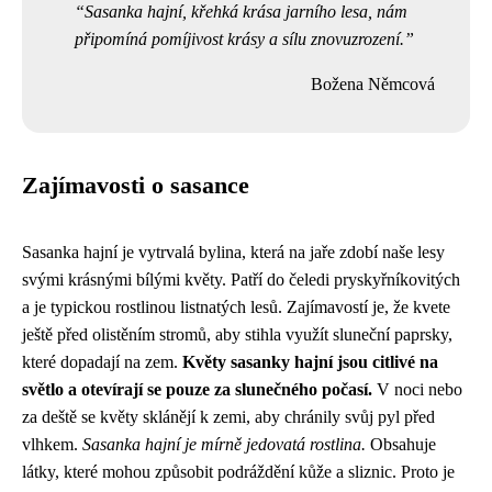
Sasanka hajní, křehká krása jarního lesa, nám
připomíná pomíjivost krásy a sílu znovuzrození.
Božena Němcová
Zajímavosti o sasance
Sasanka hajní je vytrvalá bylina, která na jaře zdobí naše lesy
svými krásnými bílými květy. Patří do čeledi pryskyřníkovitých
a je typickou rostlinou listnatých lesů. Zajímavostí je, že kvete
ještě před olistěním stromů, aby stihla využít sluneční paprsky,
které dopadají na zem.
Květy sasanky hajní jsou citlivé na
světlo a otevírají se pouze za slunečného počasí.
V noci nebo
za deště se květy sklánějí k zemi, aby chránily svůj pyl před
vlhkem.
Sasanka hajní je mírně jedovatá rostlina.
Obsahuje
látky, které mohou způsobit podráždění kůže a sliznic. Proto je