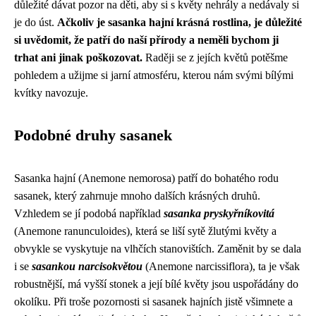
důležité dávat pozor na děti, aby si s květy nehrály a nedávaly si
je do úst.
Ačkoliv je sasanka hajní krásná rostlina, je důležité
si uvědomit, že patří do naší přírody a neměli bychom ji
trhat ani jinak poškozovat.
Raději se z jejích květů potěšme
pohledem a užijme si jarní atmosféru, kterou nám svými bílými
kvítky navozuje.
Podobné druhy sasanek
Sasanka hajní (Anemone nemorosa) patří do bohatého rodu
sasanek, který zahrnuje mnoho dalších krásných druhů.
Vzhledem se jí podobá například
sasanka pryskyřníkovitá
(Anemone ranunculoides), která se liší sytě žlutými květy a
obvykle se vyskytuje na vlhčích stanovištích. Zaměnit by se dala
i se
sasankou narcisokvětou
(Anemone narcissiflora), ta je však
robustnější, má vyšší stonek a její bílé květy jsou uspořádány do
okolíku. Při troše pozornosti si sasanek hajních jistě všimnete a