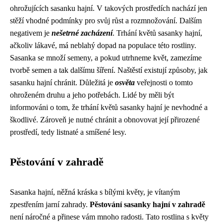
ohrožujících sasanku hajní. V takových prostředích nachází jen
stěží vhodné podmínky pro svůj růst a rozmnožování. Dalším
negativem je
nešetrné zacházení
. Trhání květů sasanky hajní,
ačkoliv lákavé, má neblahý dopad na populace této rostliny.
Sasanka se množí semeny, a pokud utrhneme květ, zamezíme
tvorbě semen a tak dalšímu šíření. Naštěstí existují způsoby, jak
sasanku hajní chránit. Důležitá je
osvěta
veřejnosti o tomto
ohroženém druhu a jeho potřebách. Lidé by měli být
informováni o tom, že trhání květů sasanky hajní je nevhodné a
škodlivé. Zároveň je nutné chránit a obnovovat její přirozené
prostředí, tedy listnaté a smíšené lesy.
Pěstování v zahradě
Sasanka hajní, něžná kráska s bílými květy, je vítaným
zpestřením jarní zahrady.
Pěstování sasanky hajní v zahradě
není náročné a přinese vám mnoho radosti. Tato rostlina s květy