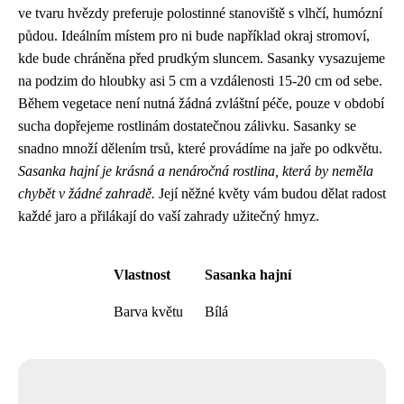
ve tvaru hvězdy preferuje polostinné stanoviště s vlhčí, humózní
půdou. Ideálním místem pro ni bude například okraj stromoví,
kde bude chráněna před prudkým sluncem. Sasanky vysazujeme
na podzim do hloubky asi 5 cm a vzdálenosti 15-20 cm od sebe.
Během vegetace není nutná žádná zvláštní péče, pouze v období
sucha dopřejeme rostlinám dostatečnou zálivku. Sasanky se
snadno množí dělením trsů, které provádíme na jaře po odkvětu.
Sasanka hajní je krásná a nenáročná rostlina, která by neměla
chybět v žádné zahradě.
Její něžné květy vám budou dělat radost
každé jaro a přilákají do vaší zahrady užitečný hmyz.
Vlastnost
Sasanka hajní
Barva květu
Bílá