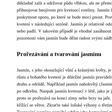
důkladně zalít a udržovat půdu vlhkou, ale ne pře
přihnojovat hnojivem pro kvetoucí rostliny. Jasmín 
poskytnout oporu, po které se bude moci pnout. Pra
kvetení v následující sezóně. Jasmín je relativně o
nebo padlí. V takovém případě je vhodné zasáhnout
pozornosti vám jasmín bude dělat radost svými ná
Prořezávání a tvarování jasmínu
Jasmín, s jeho okouzlující vůní a krásnými květy, j
růstu a bohatého kvetení je důležité jasmín pravideln
druhu a odrůdě. Například jasmín nahokvětý (Jasmi
po odkvětu. Naopak jasmín kvetoucí v létě, jako je
proto se prořezává na konci zimy nebo brzy na jaře.
křížící se větve. Zkraťte také loňské výhony o třeti
Tvarování jasmínu pomáhá udržet jeho kompaktní tva