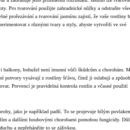
oty. Pro tvarování použijte zahradnické nůžky a odstraňte vš
né prořezávání a tvarování jasmínu zajistí, že vaše rostliny 
perimentovat s různými tvary a styly, abyste vytvořili ve své
 i balkony, bohužel není imunní vůči škůdcům a chorobám. M
né potvory vysávají z rostliny šťávu, čímž ji oslabují a způsob
jovat. Prevencí je pravidelná kontrola rostlin a včasné použití
oby, jako je například padlí. To se projevuje bílým povlake
padlím a dalšími houbovými chorobami pomohou fungicidy. Důl
zduchu a nepřehánějte to se zálivkou.