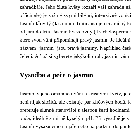
zahrádkáře. Jeho žluté květy rozzáří vaši zahradu už
officinale) je známý svými bílými, intenzivně voníc
Jasmín křovitý (Jasminum fruticans) je nenáročný ke
od jara do léta. Jasmín hvězdovitý (Trachelospermum
které svou vůní připomínají pravý jasmín. Je ideální
názvem "jasmín" jsou pravé jasmíny. Například český
čeledi. Ať už si vyberete jakýkoli druh, jasmín vám
Výsadba a péče o jasmín
Jasmín, s jeho omamnou vůní a krásnými květy, je 
není nijak složitá, ale existuje pár klíčových bodů, 
preferuje slunné stanoviště s alespoň šesti hodinam
půda, ideálně s mírně kyselým pH. Při výsadbě je v
Jasmín vysazujeme na jaře nebo na podzim do jamky 