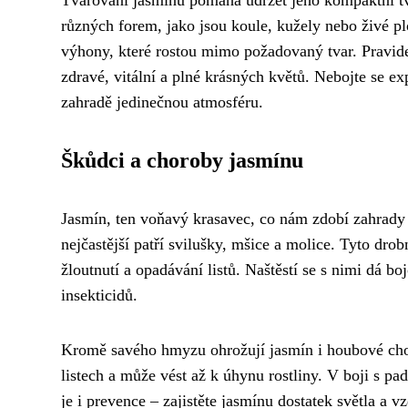
různých forem, jako jsou koule, kužely nebo živé pl
výhony, které rostou mimo požadovaný tvar. Pravidel
zdravé, vitální a plné krásných květů. Nebojte se ex
zahradě jedinečnou atmosféru.
Škůdci a choroby jasmínu
Jasmín, ten voňavý krasavec, co nám zdobí zahrady
nejčastější patří svilušky, mšice a molice. Tyto drob
žloutnutí a opadávání listů. Naštěstí se s nimi dá bo
insekticidů.
Kromě savého hmyzu ohrožují jasmín i houbové chor
listech a může vést až k úhynu rostliny. V boji s 
je i prevence – zajistěte jasmínu dostatek světla a v