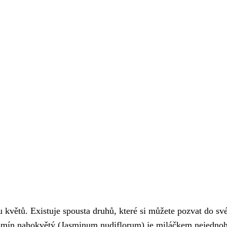
květů. Existuje spousta druhů, které si můžete pozvat do sv
Jasmín nahokvětý (Jasminum nudiflorum) je miláčkem nejedno