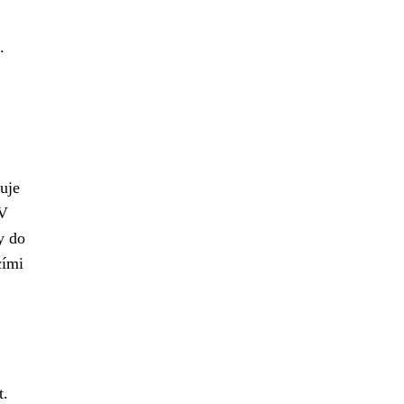
.
uje
 V
y do
cími
t.