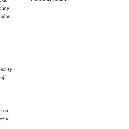
echny
budou
ezi ty
ují
m na
ežitá