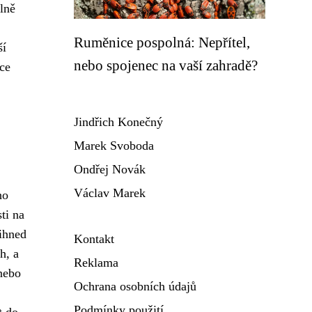
lně
Ruměnice pospolná: Nepřítel,
ší
nebo spojenec na vaší zahradě?
ice
Jindřich Konečný
Marek Svoboda
Ondřej Novák
Václav Marek
ho
ti na
ihned
Kontakt
h, a
Reklama
 nebo
Ochrana osobních údajů
Podmínky použití
t do