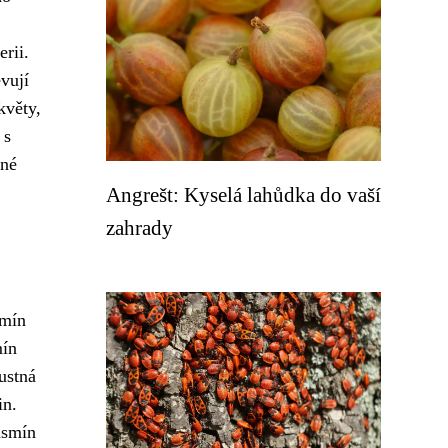
rii.
vují
květy,
 s
iné
Angrešt: Kyselá lahůdka do vaší
zahrady
smín
mín
ustná
in.
asmín