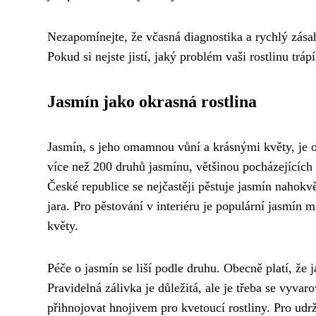
Nezapomínejte, že včasná diagnostika a rychlý zása
Pokud si nejste jistí, jaký problém vaši rostlinu tráp
Jasmín jako okrasná rostlina
Jasmín, s jeho omamnou vůní a krásnými květy, je 
více než 200 druhů jasmínu, většinou pocházejících 
České republice se nejčastěji pěstuje jasmín nahok
jara. Pro pěstování v interiéru je populární jasmí
květy.
Péče o jasmín se liší podle druhu. Obecně platí, že 
Pravidelná zálivka je důležitá, ale je třeba se vyv
přihnojovat hnojivem pro kvetoucí rostliny. Pro ud