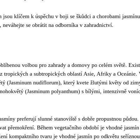
h jsou klíčem k úspěchu v boji se škůdci a chorobami jasmínu
í, neváhejte se obrátit na odborníka v zahradnictví.
oblíbenou volbou pro zahrady a domovy po celém světě. Exist
z tropických a subtropických oblastí Asie, Afriky a Oceánie.
větý (Jasminum nudiflorum), který kvete žlutými květy od zim
n mnohokvětý (Jasminum polyanthum) s bílými, intenzivně voní
jasmíny preferují slunné stanoviště s dobře propustnou půdou.
arovat přemokření. Během vegetačního období je vhodné jasmín
ržení kompaktního tvaru je vhodné jasmín po odkvětu seříznou