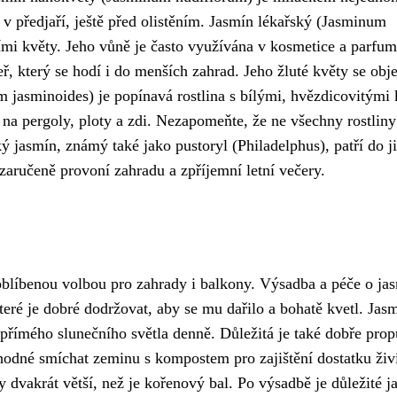
 v předjaří, ještě před olistěním. Jasmín lékařský (Jasminum
ími květy. Jeho vůně je často využívána v kosmetice a parfume
ř, který se hodí i do menších zahrad. Jeho žluté květy se obje
 jasminoides) je popínavá rostlina s bílými, hvězdicovitými 
 na pergoly, ploty a zdi. Nezapomeňte, že ne všechny rostliny
 jasmín, známý také jako pustoryl (Philadelphus), patří do j
 zaručeně provoní zahradu a zpříjemní letní večery.
oblíbenou volbou pro zahrady i balkony. Výsadba a péče o ja
které je dobré dodržovat, aby se mu dařilo a bohatě kvetl. Jas
i přímého slunečního světla denně. Důležitá je také dobře prop
hodné smíchat zeminu s kompostem pro zajištění dostatku živ
dvakrát větší, než je kořenový bal. Po výsadbě je důležité j