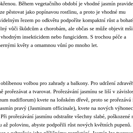
mokřenou. Během vegetačního období je vhodné jasmín pravide
lze pěstovat jako popínavou rostlinu, a proto je vhodné mu
videlným řezem po odkvětu podpoříte kompaktní růst a bohat
dolný vůči škůdcům a chorobám, ale občas se může objevit mš
 vhodným insekticidem nebo fungicidem. S trochou péče a
dhernými květy a omamnou vůní po mnoho let.
e oblíbenou volbou pro zahrady a balkony. Pro udržení zdravé
ě prořezávat a tvarovat. Prořezávání jasmínu se liší v závislos
num nudiflorum) kvete na loňském dřevě, proto se prořezává 
 jasmín pravý (Jasminum officinale), kvete na nových výhonec
 Při prořezávání jasmínu odstraňte všechny slabé, poškozené
nu až polovinu, abyste podpořili růst nových květních pupenů.
r a zabraňuje jeho přílišnému rozrůstání. Jasmín lze tvarova