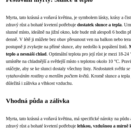
Myrta, tato krásná a voňavá květina, je symbolem lásky, krásy a čist
zdravý růst a bohaté kvetení potřebuje
dostatek slunce a tepla
. Umí
slunné místo, ideálně na jižní okno, kde bude mít alespoň 6 hodin 
denně. V létě ji můžete bez obav přesunout ven na balkon nebo tera
postupně ji zvykejte na přímé slunce, aby nedošlo k popálení listů.
teplo a nesnáší chlad
. Optimální teplota pro její růst je mezi 18-24
umístěte na chladnější a světlejší místo s teplotou okolo 10 °C. Pravi
otáčejte, aby se ke slunci dostaly všechny listy.
Nedostatek světla se
vytahováním rostliny a menším počtem květů.
Kromě slunce a tepla 
důležitá i zálivka a vlhkost vzduchu.
Vhodná půda a zálivka
Myrta, tato krásná a voňavá květina, má specifické nároky na půdu 
zdravý růst a bohaté kvetení potřebuje
lehkou, vzdušnou a mírně 