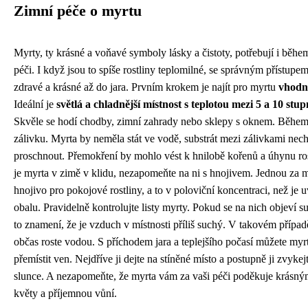
Zimní péče o myrtu
Myrty, ty krásné a voňavé symboly lásky a čistoty, potřebují i běhe
péči. I když jsou to spíše rostliny teplomilné, se správným přístupe
zdravé a krásné až do jara. Prvním krokem je najít pro myrtu
vhodn
Ideální je
světlá a chladnější místnost s teplotou mezi 5 a 10 stup
Skvěle se hodí chodby, zimní zahrady nebo sklepy s oknem. Běhe
zálivku. Myrta by neměla stát ve vodě, substrát mezi zálivkami nec
proschnout. Přemokření by mohlo vést k hnilobě kořenů a úhynu ros
je myrta v zimě v klidu, nezapomeňte na ni s hnojivem. Jednou za m
hnojivo pro pokojové rostliny, a to v poloviční koncentraci, než je
obalu. Pravidelně kontrolujte listy myrty. Pokud se na nich objeví su
to znamení, že je vzduch v místnosti příliš suchý. V takovém případě
občas roste vodou. S příchodem jara a teplejšího počasí můžete myr
přemístit ven. Nejdříve ji dejte na stíněné místo a postupně ji zvykej
slunce. A nezapomeňte, že myrta vám za vaši péči poděkuje krásný
květy a příjemnou vůní.