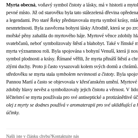
Myrta obecná
, voňavý symbol čistoty a lásky, má v historii a mytol
pevné místo. Již od starověku byla tato stálezelená dřevina opřede
a legendami. Pro staré Řeky představovala myrta symbol krásy, mlá
nesmrtelnosti. Byla zasvěcena bohyni lásky Afroditě, která se po zr
mořské pěny zahalila do myrtového háje. Myrtové věnce zdobily hl
svatebčanů, neboť symbolizovaly štěstí a blahobyt. Také v římské m
myrta významnou roli. Byla spojována s bohyní Venuší, která ji nos
symbol plodnosti a krásy. Římané věřili, že myrta přináší štěstí a ch
zlými duchy. Proto ji často vysazovali kolem svých domů a chrámů
středověku se myrta stala
symbolem nevinnosti a čistoty
. Byla spojo
Pannou Marií a často se objevovala v křesťanském umění. Myrtové
zdobily hlavy nevěst a symbolizovaly jejich čistotu a věrnost. V li
léčitelství se myrta používala pro své antiseptické a protizánětlivé ú
olej z myrty se dodnes používá v aromaterapii pro své uklidňující a
účinky.
Našli jste v článku chybu?
Kontaktujte nás