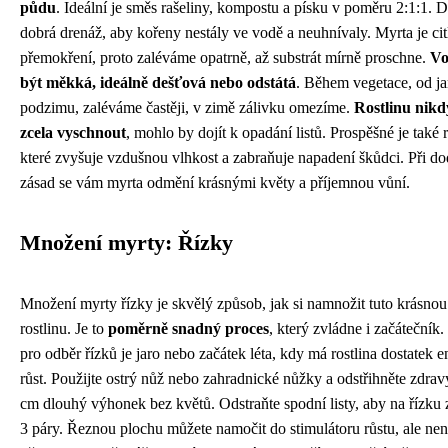
půdu
. Ideální je směs rašeliny, kompostu a písku v poměru 2:1:1. Dů
dobrá drenáž, aby kořeny nestály ve vodě a neuhnívaly. Myrta je cit
přemokření, proto zaléváme opatrně, až substrát mírně proschne.
Vo
být měkká, ideálně dešťová nebo odstátá
. Během vegetace, od ja
podzimu, zaléváme častěji, v zimě zálivku omezíme.
Rostlinu nik
zcela vyschnout
, mohlo by dojít k opadání listů. Prospěšné je také r
které zvyšuje vzdušnou vlhkost a zabraňuje napadení škůdci. Při do
zásad se vám myrta odmění krásnými květy a příjemnou vůní.
Množení myrty: Řízky
Množení myrty řízky je skvělý způsob, jak si namnožit tuto krásno
rostlinu. Je to
poměrně snadný proces
, který zvládne i začátečník.
pro odběr řízků je jaro nebo začátek léta, kdy má rostlina dostatek e
růst. Použijte ostrý nůž nebo zahradnické nůžky a odstřihněte zdrav
cm dlouhý výhonek bez květů. Odstraňte spodní listy, aby na řízku z
3 páry. Řeznou plochu můžete namočit do stimulátoru růstu, ale není