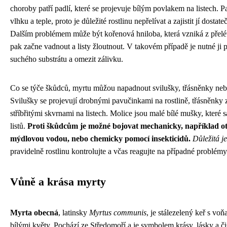
choroby patří padlí, které se projevuje bílým povlakem na listech. Pa
vlhku a teple, proto je důležité rostlinu nepřelívat a zajistit jí dostate
Dalším problémem může být kořenová hniloba, která vzniká z přelé
pak začne vadnout a listy žloutnout. V takovém případě je nutné ji p
suchého substrátu a omezit zálivku.
Co se týče škůdců, myrtu můžou napadnout svilušky, třásněnky neb
Svilušky se projevují drobnými pavučinkami na rostlině, třásněnky 
stříbřitými skvrnami na listech. Molice jsou malé bílé mušky, které s
listů.
Proti škůdcům je možné bojovat mechanicky, například ot
mýdlovou vodou, nebo chemicky pomocí insekticidů.
Důležitá j
pravidelně rostlinu kontrolujte a včas reagujte na případné problémy
Vůně a krása myrty
Myrta obecná
, latinsky
Myrtus communis
, je stálezelený keř s voň
bílými květy. Pochází ze Středomoří a je symbolem krásy, lásky a čis