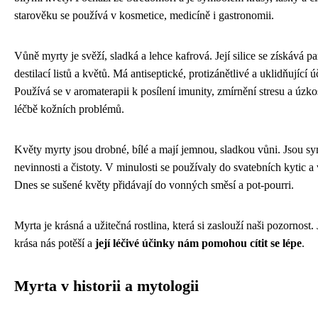
starověku se používá v kosmetice, medicíně i gastronomii.
Vůně myrty je svěží, sladká a lehce kafrová. Její silice se získává p
destilací listů a květů. Má antiseptické, protizánětlivé a uklidňující ú
Používá se v aromaterapii k posílení imunity, zmírnění stresu a úzkos
léčbě kožních problémů.
Květy myrty jsou drobné, bílé a mají jemnou, sladkou vůni. Jsou 
nevinnosti a čistoty. V minulosti se používaly do svatebních kytic a
Dnes se sušené květy přidávají do vonných směsí a pot-pourri.
Myrta je krásná a užitečná rostlina, která si zaslouží naši pozornost. 
krása nás potěší a
její léčivé účinky nám pomohou cítit se lépe
.
Myrta v historii a mytologii