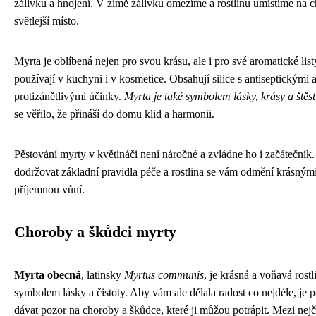
zálivku a hnojení. V zimě zálivku omezíme a rostlinu umístíme na c
světlejší místo.
Myrta je oblíbená nejen pro svou krásu, ale i pro své aromatické listy
používají v kuchyni i v kosmetice. Obsahují silice s antiseptickými 
protizánětlivými účinky.
Myrta je také symbolem lásky, krásy a štěst
se věřilo, že přináší do domu klid a harmonii.
Pěstování myrty v květináči není náročné a zvládne ho i začátečník.
dodržovat základní pravidla péče a rostlina se vám odmění krásným
příjemnou vůní.
Choroby a škůdci myrty
Myrta obecná
, latinsky
Myrtus communis
, je krásná a voňavá rostli
symbolem lásky a čistoty. Aby vám ale dělala radost co nejdéle, je p
dávat pozor na choroby a škůdce, které ji můžou potrápit. Mezi nejč