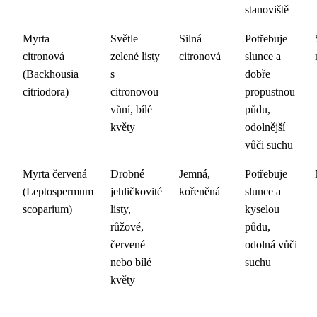
stanoviště
Myrta
Světle
Silná
Potřebuje
citronová
zelené listy
citronová
slunce a
(Backhousia
s
dobře
citriodora)
citronovou
propustnou
vůní, bílé
půdu,
květy
odolnější
vůči suchu
Myrta červená
Drobné
Jemná,
Potřebuje
(Leptospermum
jehličkovité
kořeněná
slunce a
scoparium)
listy,
kyselou
růžové,
půdu,
červené
odolná vůči
nebo bílé
suchu
květy