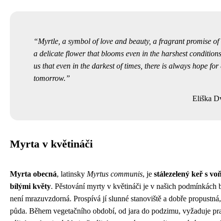
Myrtle, a symbol of love and beauty, a fragrant promise of
a delicate flower that blooms even in the harshest conditions
us that even in the darkest of times, there is always hope for
tomorrow.
Eliška D
Myrta v květináči
Myrta obecná
, latinsky
Myrtus communis
, je
stálezelený keř s vo
bílými květy
. Pěstování myrty v květináči je v našich podmínkách b
není mrazuvzdorná. Prospívá jí slunné stanoviště a dobře propustná
půda. Během vegetačního období, od jara do podzimu, vyžaduje pr