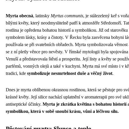
Myrta obecná
, latinsky
Myrtus communis
, je stálezelený keř s voň
bílými květy, který neodmyslitelně patří k atmosféře Středomoří. Ta
rostlina je opředena bohatou historií a symbolikou. Již od starověku
symbolem lásky, krásy a čistoty. V Řecku byla zasvěcena bohyni lá
používala se při svatebních obřadech. Myrta symbolizovala věrnost 
se z ní pletly věnce pro nevěsty. V římské mytologii byla spojována
Venuší a představovala štěstí a prosperitu. Její listy a květy se použ
parfémů, vonných olejů a také v kuchyni. Myrta má své místo i v k
tradici, kde
symbolizuje nesmrtelnost duše a věčný život
.
Dnes je myrta oblíbenou okrasnou rostlinou, která se pěstuje pro své
krásné květy. Její silice nachází uplatnění v aromaterapii pro své ukl
antiseptické účinky.
Myrta je zkrátka květina s bohatou historií 
symbolikou, která v sobě snoubí krásu, vůni a léčivou sílu.
Pěstování myrty: Slunce a teplo