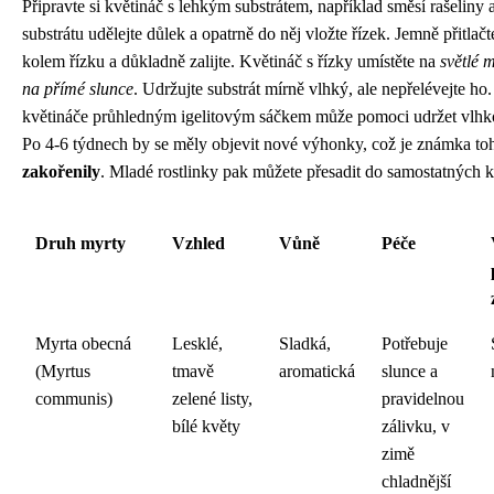
Připravte si květináč s lehkým substrátem, například směsí rašeliny a
substrátu udělejte důlek a opatrně do něj vložte řízek. Jemně přitlač
kolem řízku a důkladně zalijte. Květináč s řízky umístěte na
světlé m
na přímé slunce
. Udržujte substrát mírně vlhký, ale nepřelévejte ho.
květináče průhledným igelitovým sáčkem může pomoci udržet vlhkos
Po 4-6 týdnech by se měly objevit nové výhonky, což je známka toh
zakořenily
. Mladé rostlinky pak můžete přesadit do samostatných k
Druh myrty
Vzhled
Vůně
Péče
Myrta obecná
Lesklé,
Sladká,
Potřebuje
(Myrtus
tmavě
aromatická
slunce a
communis)
zelené listy,
pravidelnou
bílé květy
zálivku, v
zimě
chladnější