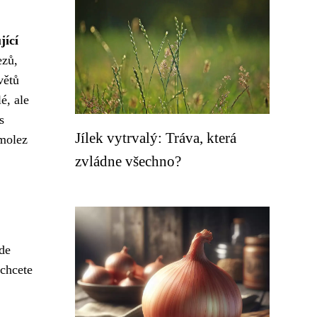
jící
ezů,
větů
é, ale
s
Jílek vytrvalý: Tráva, která
imolez
zvládne všechno?
jde
 chcete