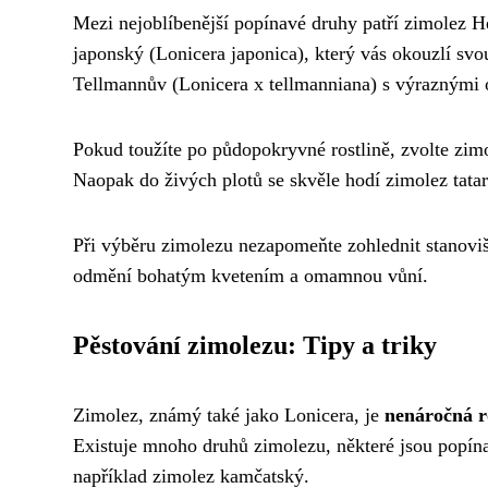
Mezi nejoblíbenější popínavé druhy patří zimolez H
japonský (Lonicera japonica), který vás okouzlí svo
Tellmannův (Lonicera x tellmanniana) s výraznými 
Pokud toužíte po půdopokryvné rostlině, zvolte zimo
Naopak do živých plotů se skvěle hodí zimolez tatar
Při výběru zimolezu nezapomeňte zohlednit stanoviš
odmění bohatým kvetením a omamnou vůní.
Pěstování zimolezu: Tipy a triky
Zimolez, známý také jako Lonicera, je
nenáročná r
Existuje mnoho druhů zimolezu, některé jsou popína
například zimolez kamčatský.