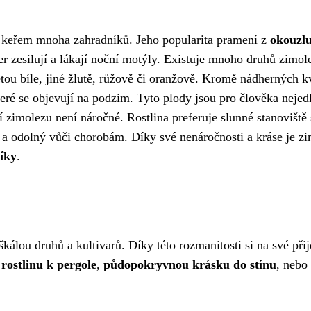
m keřem mnoha zahradníků. Jeho popularita pramení z
okouzlu
čer zesilují a lákají noční motýly. Existuje mnoho druhů zimol
etou bíle, jiné žlutě, růžově či oranžově. Kromě nádherných k
eré se objevují na podzim. Tyto plody jsou pro člověka nejedl
í zimolezu není náročné. Rostlina preferuje slunné stanoviště 
a odolný vůči chorobám. Díky své nenáročnosti a kráse je z
níky
.
škálou druhů a kultivarů. Díky této rozmanitosti si na své při
rostlinu k pergole
,
půdopokryvnou krásku do stínu
, nebo