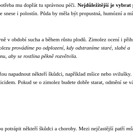
potřeba mu dopřát tu správnou péči.
Nejdůležitější je vybrat
e snese i polostín. Půda by měla být propustná, humózní a m
avně v období sucha a během růstu plodů. Zimolez ocení i přih
olezu provádíme po odplození, kdy odstraníme staré, slabé a
u, aby se rostlina pěkně rozvětvila.
žou napadnout někteří škůdci, například mšice nebo svilušky.
icidem. Pokud se o zimolez budete dobře starat, odmění se 
u potrápit někteří škůdci a choroby. Mezi nejčastější patří
mš