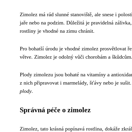
Zimolez má rád slunné stanoviště, ale snese i polos
jaře nebo na podzim. Důležitá je pravidelná zálivka
rostliny je vhodné na zimu chránit.
Pro bohatší úrodu je vhodné zimolez prosvětlovat 
větve. Zimolez je odolný vůči chorobám a škůdcům
Plody zimolezu jsou bohaté na vitamíny a antioxida
z nich připravovat i marmelády, šťávy nebo je suši
plody
.
Správná péče o zimolez
Zimolez, tato krásná popínavá rostlina, dokáže zkr