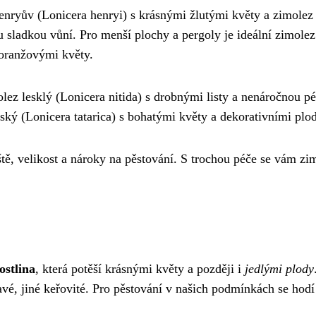
enryův (Lonicera henryi) s krásnými žlutými květy a zimolez
u sladkou vůní. Pro menší plochy a pergoly je ideální zimolez
oranžovými květy.
lez lesklý (Lonicera nitida) s drobnými listy a nenáročnou pé
ský (Lonicera tatarica) s bohatými květy a dekorativními plo
tě, velikost a nároky na pěstování. S trochou péče se vám zi
ostlina
, která potěší krásnými květy a později i
jedlými plody
vé, jiné keřovité. Pro pěstování v našich podmínkách se hodí