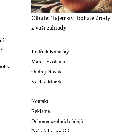
Cibule: Tajemství bohaté úrody
z vaší zahrady
čí.
dy.
Jindřich Konečný
Marek Svoboda
molez
Ondřej Novák
Václav Marek
Kontakt
Reklama
.
Ochrana osobních údajů
Podmínky použití