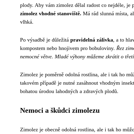
plody. Aby vám zimolez dělal radost co nejdéle, je 
zimolez vhodné stanoviště.
Má rád slunná místa, al
vlhká.
Po výsadbě je důležitá
pravidelná zálivka
, a to hl
kompostem nebo hnojivem pro bobuloviny.
Řez zim
nemocné větve. Mladé výhony můžeme zkrátit o třetin
Zimolez je poměrně odolná rostlina, ale i tak ho mů
takovém případě je nutné zasáhnout vhodným insekt
bohatou úrodou lahodných a zdravých plodů.
Nemoci a škůdci zimolezu
Zimolez je obecně odolná rostlina, ale i tak ho můžo