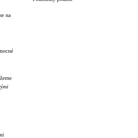
me na
emocné
ůžeme
vými
mi