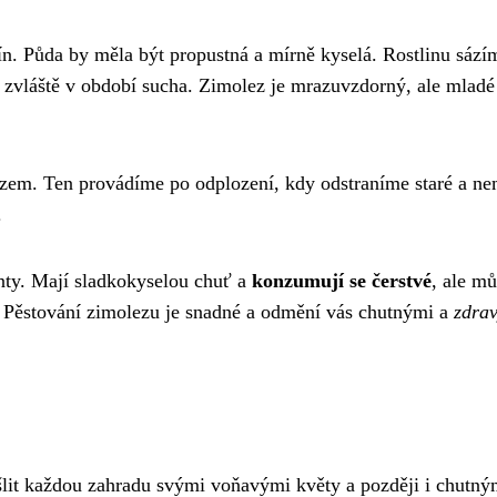
tín. Půda by měla být propustná a mírně kyselá. Rostlinu sází
, zvláště v období sucha. Zimolez je mrazuvzdorný, ale mladé
řezem. Ten provádíme po odplození, kdy odstraníme staré a n
.
nty. Mají sladkokyselou chuť a
konzumují se čerstvé
, ale m
t. Pěstování zimolezu je snadné a odmění vás chutnými a
zdra
ášlit každou zahradu svými voňavými květy a později i chutný