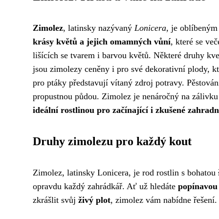
Zimolez
, latinsky nazývaný
Lonicera
, je oblíbený
krásy květů a jejich omamných vůní
, které se ve
lišících se tvarem i barvou květů. Některé druhy kv
jsou zimolezy ceněny i pro své dekorativní plody, kt
pro ptáky představují vítaný zdroj potravy. Pěstován
propustnou půdou. Zimolez je nenáročný na zálivku 
ideální rostlinou pro začínající i zkušené zahrad
Druhy zimolezu pro každý kout
Zimolez, latinsky Lonicera, je rod rostlin s bohatou 
opravdu každý zahrádkář. Ať už hledáte
popínavou 
zkrášlit svůj
živý plot
, zimolez vám nabídne řešení.