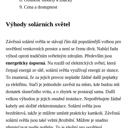
Cena a dostupnost
Výhody solárních světel
Závěsná solární světla se stávají čím dál populárnější volbou pro
osvětlení venkovních prostor a není se čemu divit. Nabízí řadu
výhod oproti tradičním světelným zdrojům. Především jsou
energeticky úsporná
. Na rozdíl od elektrických světel, která
čerpají energii ze sítě, solární světla využívají energii ze slunce.
To znamená, že za jejich provoz neplatíte žádné další poplatky
za elektřinu. Stačí je jednoduše zavěsit na místo, kde budou mít
dostatek slunečního svitu, a o zbytek se postarají sama. Další
velkou výhodou je jejich
snadná instalace
. Nepotřebujete žádné
kabely ani složité elektroinstalace. Solární světla jsou
bezdrátová, takže je můžete umístit prakticky kamkoli. Závěsná
solární světla jsou také velmi
flexibilní
. Můžete je snadno
přemisťovat podle potřeby. To je ideální pro osvětlení