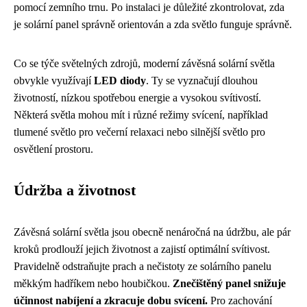
pomocí zemního trnu. Po instalaci je důležité zkontrolovat, zda
je solární panel správně orientován a zda světlo funguje správně.
Co se týče světelných zdrojů, moderní závěsná solární světla
obvykle využívají
LED diody
. Ty se vyznačují dlouhou
životností, nízkou spotřebou energie a vysokou svítivostí.
Některá světla mohou mít i různé režimy svícení, například
tlumené světlo pro večerní relaxaci nebo silnější světlo pro
osvětlení prostoru.
Údržba a životnost
Závěsná solární světla jsou obecně nenáročná na údržbu, ale pár
kroků prodlouží jejich životnost a zajistí optimální svítivost.
Pravidelně odstraňujte prach a nečistoty ze solárního panelu
měkkým hadříkem nebo houbičkou.
Znečištěný panel snižuje
účinnost nabíjení a zkracuje dobu svícení.
Pro zachování