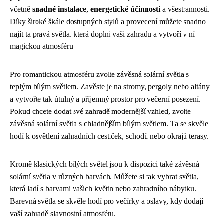
včetně
snadné instalace
,
energetické účinnosti
a všestrannosti.
Díky široké škále dostupných stylů a provedení můžete snadno
najít ta pravá světla, která doplní vaši zahradu a vytvoří v ní
magickou atmosféru.
Pro romantickou atmosféru zvolte závěsná solární světla s
teplým bílým světlem. Zavěste je na stromy, pergoly nebo altány
a vytvořte tak útulný a příjemný prostor pro večerní posezení.
Pokud chcete dodat své zahradě modernější vzhled, zvolte
závěsná solární světla s chladnějším bílým světlem. Ta se skvěle
hodí k osvětlení zahradních cestiček, schodů nebo okrajů terasy.
Kromě klasických bílých světel jsou k dispozici také závěsná
solární světla v různých barvách. Můžete si tak vybrat světla,
která ladí s barvami vašich květin nebo zahradního nábytku.
Barevná světla se skvěle hodí pro večírky a oslavy, kdy dodají
vaší zahradě slavnostní atmosféru.