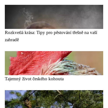
Rozkvetlá krása: Tipy pro pěstování třešně na vaší
zahradě
Tajemný život českého kohouta