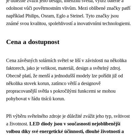
je důležité zvážit jeho design, intenzitu světla, výdrž baterie a
odolnost vůči povětrnostním vlivům. Mezi oblíbené značky patří
například Philips, Osram, Eglo a Steinel. Tyto značky jsou
známé svou kvalitou, spolehlivostí a inovativními technologiemi.
Cena a dostupnost
Cena závěsných solárních světel se liší v závislosti na několika
faktorech, jako je velikost, materiál, design a světelný zdroj.
Obecně platí, že menší a jednodušší modely lze pořídit již od
několika stovek korun, zatímco větší a designově
propracovanější světla s pokročilými funkcemi se mohou
pohybovat v řádu tisíců korun.
Při výběru světelného zdroje je důležité zvážit jeho typ, svítivost
a životnost.
LED diody jsou v současnosti nejoblíbenější
volbou díky své energetické účinnosti, dlouhé životnosti a