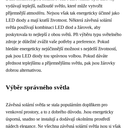
vydávají teplejší, nažloutlé světlo, které může vytvořit
příjemnější atmosféru. Nejsou však tak energeticky účinné jako
LED diody a mají kratší životnost. Některá závěsná solární
světla používají kombinaci LED diod a žárovek, aby
poskytovala to nejlepší z obou světů. Při výběru typu světelného
zdroje je důležité zvážit vaše potřeby a preference. Pokud
hledáte energeticky nejúčinnější možnost s nejdelší životností,
pak jsou LED diody tou správnou volbou. Pokud dáváte
přednost teplejšímu a příjemnějšímu světlu, pak jsou žárovky
dobrou alternativou.
Výběr správného světla
Závěsná solární světla se stala populárním doplňkem pro
venkovní prostory, a to z dobrého důvodu. Jsou energeticky
úsporná, snadno se instalují a dodávají okolnímu prostředí
nádech elegance. Ne všechna závěsná solární světla jsou si však