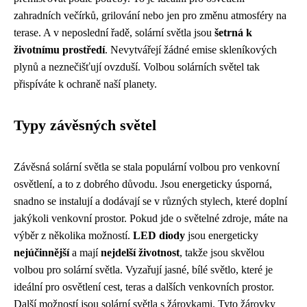
zahradních večírků, grilování nebo jen pro změnu atmosféry na
terase. A v neposlední řadě, solární světla jsou
šetrná k
životnímu prostředí
. Nevytvářejí žádné emise skleníkových
plynů a neznečišťují ovzduší. Volbou solárních světel tak
přispíváte k ochraně naší planety.
Typy závěsných světel
Závěsná solární světla se stala populární volbou pro venkovní
osvětlení, a to z dobrého důvodu. Jsou energeticky úsporná,
snadno se instalují a dodávají se v různých stylech, které doplní
jakýkoli venkovní prostor. Pokud jde o světelné zdroje, máte na
výběr z několika možností.
LED diody
jsou energeticky
nejúčinnější
a mají
nejdelší životnost
, takže jsou skvělou
volbou pro solární světla. Vyzařují jasné, bílé světlo, které je
ideální pro osvětlení cest, teras a dalších venkovních prostor.
Další možností jsou solární světla s žárovkami. Tyto žárovky