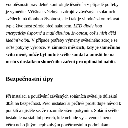
vodotěsnosti pravidelně kontrolujte těsnění a v případě potřeby
je vyměňte. Většina světelných zdrojů v závěsných solárních
světlech má dlouhou životnost, ale i tak je vhodné zkontrolovat
typ a životnost zdroje před nákupem.
LED diody jsou
energeticky úsporné a mají dlouhou životnost, což z nich dělá
ideální volbu.
V případě potřeby výměny světelného zdroje se
řiďte pokyny výrobce.
V zimních měsících, kdy je slunečního
svitu méně, může být nutné světlo sundat a umístit ho na
místo s dostatkem slunečního záření pro optimální nabití.
Bezpečnostní tipy
Při instalaci a používání závěsných solárních světel je důležité
dbát na bezpečnost. Před instalací si pečlivě prostudujte návod k
použití a ujistěte se, že rozumíte všem pokynům. Solární světlo
instalujte na stabilní povrch, kde nebude vystaveno silnému
větru nebo jiným nepříznivým povětrnostním podmínkám.