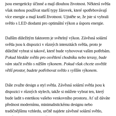
jsou energeticky účinné a mají dlouhou životnost. Některá světla
však mohou používat starší typy žárovek, které spotřebovávají
více energie a mají kratší životnost. Ujistěte se, že jste si vybrali
světlo s LED diodami pro optimální výkon a úsporu energie.
Dalším důležitým faktorem je světelný výkon. Závěsná solární
světla jsou k dispozici v různých intenzitách světla, proto je
důležité vybrat si takové, které bude vyhovovat vašim potřebám.
Pokud hledáte světlo pro osvětlení chodníku nebo terasy, bude
vám stačit světlo s nižším výkonem. Pokud však chcete osvětlit
větší prostor, budete potřebovat světlo s vyšším výkonem.
Dále zvažte design a styl světla. Závěsná solární světla jsou k
dispozici v různých stylech, takže si můžete vybrat ten, který
bude ladit s estetikou vašeho venkovního prostoru. Ať už dáváte
přednost modernímu, minimalistickému designu nebo
tradičnějšímu vzhledu, určitě najdete závěsné solární světlo,