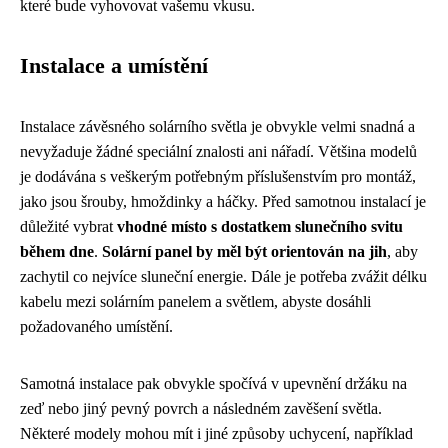
které bude vyhovovat vašemu vkusu.
Instalace a umístění
Instalace závěsného solárního světla je obvykle velmi snadná a
nevyžaduje žádné speciální znalosti ani nářadí. Většina modelů
je dodávána s veškerým potřebným příslušenstvím pro montáž,
jako jsou šrouby, hmoždinky a háčky. Před samotnou instalací je
důležité vybrat
vhodné místo s dostatkem slunečního svitu
během dne
.
Solární panel by měl být orientován na jih
, aby
zachytil co nejvíce sluneční energie. Dále je potřeba zvážit délku
kabelu mezi solárním panelem a světlem, abyste dosáhli
požadovaného umístění.
Samotná instalace pak obvykle spočívá v upevnění držáku na
zeď nebo jiný pevný povrch a následném zavěšení světla.
Některé modely mohou mít i jiné způsoby uchycení, například