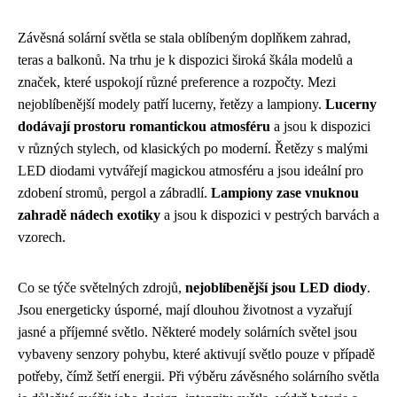
Závěsná solární světla se stala oblíbeným doplňkem zahrad,
teras a balkonů. Na trhu je k dispozici široká škála modelů a
značek, které uspokojí různé preference a rozpočty. Mezi
nejoblíbenější modely patří lucerny, řetězy a lampiony.
Lucerny
dodávají prostoru romantickou atmosféru
a jsou k dispozici
v různých stylech, od klasických po moderní. Řetězy s malými
LED diodami vytvářejí magickou atmosféru a jsou ideální pro
zdobení stromů, pergol a zábradlí.
Lampiony zase vnuknou
zahradě nádech exotiky
a jsou k dispozici v pestrých barvách a
vzorech.
Co se týče světelných zdrojů,
nejoblíbenější jsou LED diody
.
Jsou energeticky úsporné, mají dlouhou životnost a vyzařují
jasné a příjemné světlo. Některé modely solárních světel jsou
vybaveny senzory pohybu, které aktivují světlo pouze v případě
potřeby, čímž šetří energii. Při výběru závěsného solárního světla