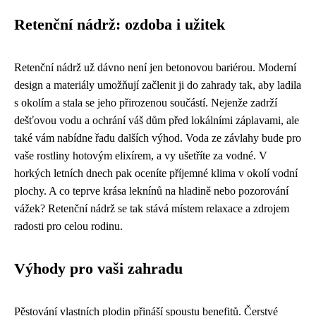
Retenční nádrž: ozdoba i užitek
Retenční nádrž už dávno není jen betonovou bariérou. Moderní
design a materiály umožňují začlenit ji do zahrady tak, aby ladila
s okolím a stala se jeho přirozenou součástí. Nejenže zadrží
dešťovou vodu a ochrání váš dům před lokálními záplavami, ale
také vám nabídne řadu dalších výhod. Voda ze závlahy bude pro
vaše rostliny hotovým elixírem, a vy ušetříte za vodné. V
horkých letních dnech pak oceníte příjemné klima v okolí vodní
plochy. A co teprve krása leknínů na hladině nebo pozorování
vážek? Retenční nádrž se tak stává místem relaxace a zdrojem
radosti pro celou rodinu.
Výhody pro vaši zahradu
Pěstování vlastních plodin přináší spoustu benefitů. Čerstvé