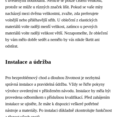
s uvedenými hodnotami. Neřiďte se pouze číslem velikosti,
protože se může u různých značek lišit. Pokud se vaše míry
nacházejí mezi dvěma velikostmi, zvažte, zda preferujete
volnější nebo přiléhavější střih. U oblečení z elastických
materiálů volte raději menší velikost, zatímco u pevných
materiálů volte raději velikost větší. Nezapomeňte, že oblečení
by vám mělo dobře sedět a nemělo by vás nikde škrtit ani
odstírat.
Instalace a údržba
Pro bezproblémový chod a dlouhou životnost je nezbytná
správná instalace a pravidelná údržba. Vždy se řiďte pokyny
výrobce uvedenými v přiloženém návodu. Instalace by měla být
provedena odborníkem s příslušnou kvalifikací. Před zahájením
instalace se ujistěte, že máte k dispozici veškeré potřebné
nástroje a materiály. Po instalaci důkladně zkontrolujte funkčnost
a těsnost všech spojů.