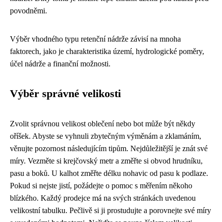
povodněmi.
Výběr vhodného typu retenční nádrže závisí na mnoha
faktorech, jako je charakteristika území, hydrologické poměry,
účel nádrže a finanční možnosti.
Výběr správné velikosti
Zvolit správnou velikost oblečení nebo bot může být někdy
oříšek. Abyste se vyhnuli zbytečným výměnám a zklamáním,
věnujte pozornost následujícím tipům. Nejdůležitější je znát své
míry. Vezměte si krejčovský metr a změřte si obvod hrudníku,
pasu a boků. U kalhot změřte délku nohavic od pasu k podlaze.
Pokud si nejste jistí, požádejte o pomoc s měřením někoho
blízkého. Každý prodejce má na svých stránkách uvedenou
velikostní tabulku. Pečlivě si ji prostudujte a porovnejte své míry