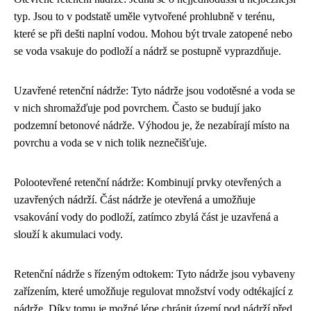
typ. Jsou to v podstatě uměle vytvořené prohlubně v terénu,
které se při dešti naplní vodou. Mohou být trvale zatopené nebo
se voda vsakuje do podloží a nádrž se postupně vyprazdňuje.
Uzavřené retenční nádrže: Tyto nádrže jsou vodotěsné a voda se
v nich shromažďuje pod povrchem. Často se budují jako
podzemní betonové nádrže. Výhodou je, že nezabírají místo na
povrchu a voda se v nich tolik neznečišťuje.
Polootevřené retenční nádrže: Kombinují prvky otevřených a
uzavřených nádrží. Část nádrže je otevřená a umožňuje
vsakování vody do podloží, zatímco zbylá část je uzavřená a
slouží k akumulaci vody.
Retenční nádrže s řízeným odtokem: Tyto nádrže jsou vybaveny
zařízením, které umožňuje regulovat množství vody odtékající z
nádrže. Díky tomu je možné lépe chránit území pod nádrží před