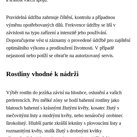
Pravidelná údržba zahrnuje čištění, kontrolu a případnou
výměnu opotřebovaných dílů. Frekvence údržby se liší v
závislosti na typu zařízení a intenzitě jeho používání.
Doporučujeme vést si záznamy o provedené údržbě pro zajištění
optimálního výkonu a prodloužení životnosti. V případě
nejasností nebo potíží se obraťte na autorizovaný servis.
Rostliny vhodné k nádrži
Výběr rostlin do jezírka závisí na hloubce, oslunění a vašich
preferencích. Pro mělké zóny se hodí bahenní rostliny jako
blatouch bahenní s krásnými žlutými květy, kosatec žlutý s
mečovitými listy a modrými květy, nebo nenáročný orobinec
širokolistý. Hlubší partie zkrášlí lekníny s plovoucími listy a
rozmanitými květy, stulík žlutý s drobnými kvítky