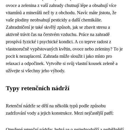
ovoce a zelenina z vaší zahrady chutnají lépe a obsahují více
vitamínů a minerálů než ty z obchodu. Navíc máte jistotu, že
vaše plodiny neobsahují pesticidy a další chemikálie.
Zahradničení je také skvělý způsob, jak se zbavit stresu a
aktivně trávit čas na čerstvém vzduchu. Práce na zahradě
prospívá fyzické i psychické kondici. A co teprve radost z
vlastnoručně vypěstovaných květin, ovoce nebo zeleniny? To je
pocit k nezaplacení. Zahrada může sloužit i jako místo pro
relaxaci a odpočinek. Vytvořte si svůj vlastní kousek zeleně a
užívejte si všechny jeho výhody.
Typy retenčních nádrží
Retenční nádrže se dělí na několik typů podle způsobu
zadržování vody a jejich konstrukce. Mezi nejčastější patří:
Otevřené retenční nádrže: Jedná se o nejjednodušší a nejběžnější