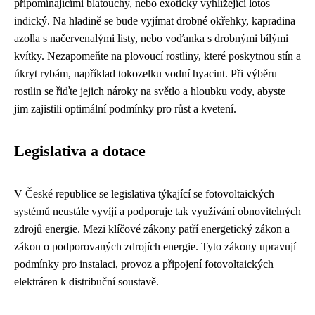
připomínajícími blatouchy, nebo exoticky vyhlížející lotos
indický. Na hladině se bude vyjímat drobné okřehky, kapradina
azolla s načervenalými listy, nebo voďanka s drobnými bílými
kvítky. Nezapomeňte na plovoucí rostliny, které poskytnou stín a
úkryt rybám, například tokozelku vodní hyacint. Při výběru
rostlin se řiďte jejich nároky na světlo a hloubku vody, abyste
jim zajistili optimální podmínky pro růst a kvetení.
Legislativa a dotace
V České republice se legislativa týkající se fotovoltaických
systémů neustále vyvíjí a podporuje tak využívání obnovitelných
zdrojů energie. Mezi klíčové zákony patří energetický zákon a
zákon o podporovaných zdrojích energie. Tyto zákony upravují
podmínky pro instalaci, provoz a připojení fotovoltaických
elektráren k distribuční soustavě.