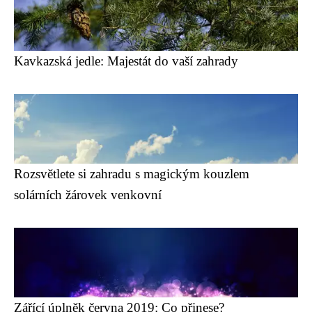
Kavkazská jedle: Majestát do vaší zahrady
Rozsvětlete si zahradu s magickým kouzlem
solárních žárovek venkovní
Zářící úplněk června 2019: Co přinese?