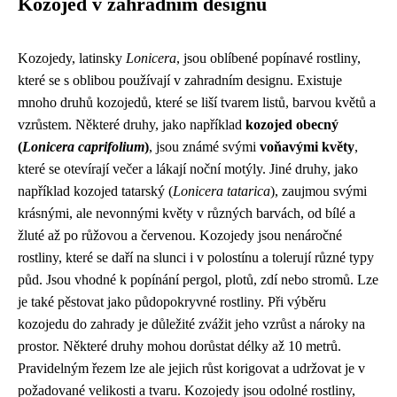
Kozojed v zahradním designu
Kozojedy, latinsky
Lonicera
, jsou oblíbené popínavé rostliny,
které se s oblibou používají v zahradním designu. Existuje
mnoho druhů kozojedů, které se liší tvarem listů, barvou květů a
vzrůstem. Některé druhy, jako například
kozojed obecný
(
Lonicera caprifolium
)
, jsou známé svými
voňavými květy
,
které se otevírají večer a lákají noční motýly. Jiné druhy, jako
například kozojed tatarský (
Lonicera tatarica
), zaujmou svými
krásnými, ale nevonnými květy v různých barvách, od bílé a
žluté až po růžovou a červenou. Kozojedy jsou nenáročné
rostliny, které se daří na slunci i v polostínu a tolerují různé typy
půd. Jsou vhodné k popínání pergol, plotů, zdí nebo stromů. Lze
je také pěstovat jako půdopokryvné rostliny. Při výběru
kozojedu do zahrady je důležité zvážit jeho vzrůst a nároky na
prostor. Některé druhy mohou dorůstat délky až 10 metrů.
Pravidelným řezem lze ale jejich růst korigovat a udržovat je v
požadované velikosti a tvaru. Kozojedy jsou odolné rostliny,