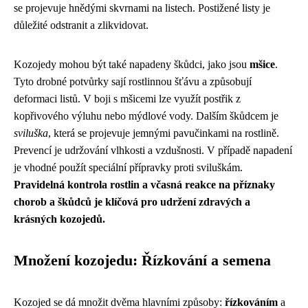
se projevuje hnědými skvrnami na listech. Postižené listy je
důležité odstranit a zlikvidovat.
Kozojedy mohou být také napadeny škůdci, jako jsou
mšice
.
Tyto drobné potvůrky sají rostlinnou šťávu a způsobují
deformaci listů. V boji s mšicemi lze využít postřik z
kopřivového výluhu nebo mýdlové vody. Dalším škůdcem je
sviluška
, která se projevuje jemnými pavučinkami na rostlině.
Prevencí je udržování vlhkosti a vzdušnosti. V případě napadení
je vhodné použít speciální přípravky proti sviluškám.
Pravidelná kontrola rostlin a včasná reakce na příznaky
chorob a škůdců je klíčová pro udržení zdravých a
krásných kozojedů.
Množení kozojedu: Řízkování a semena
Kozojed se dá množit dvěma hlavními způsoby:
řízkováním
a