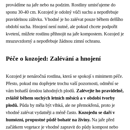
provádíme na jaře nebo na podzim. Rostliny umisťujeme do
sponu 30-40 cm. Kozojed je odolný vůči suchu a nepotřebuje
pravidelnou zálivku. Vhodné je ho zalévat pouze během delšího
období sucha. Hnojení není nutné, ale pokud chcete podpořit
kvetení, můžete rostlinu přihnojit na jaře kompostem. Kozojed je
mrazuvzdorný a nepotřebuje žádnou zimní ochranu.
Péče o kozojed: Zalévání a hnojení
Kozojed je nenáročná rostlina, která se spokojí s minimem péče.
Přesto, pokud mu dopřejete trochu vaší pozornosti, odmění se
vám bohatší úrodou lahodných plodů.
Zalévejte ho pravidelně,
zvláště během suchých letních měsíců a v období tvorby
plodů.
Půda by měla být vlhká, ale ne přemokřená, proto je
vhodné zalévat vydatněji a méně často.
Kozojedu se daří v
humózní, propustné půdě bohaté na živiny.
Na jaře před
začátkem vegetace je vhodné zapravit do půdy kompost nebo