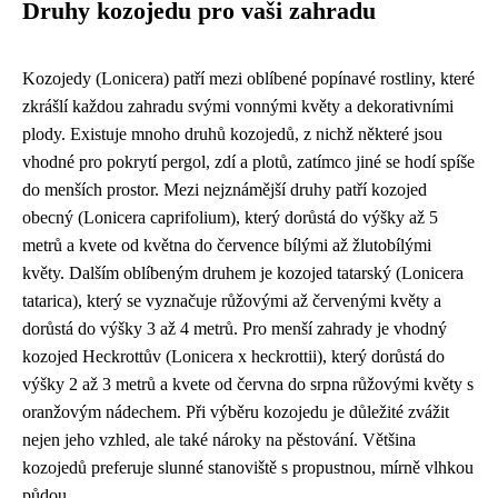
Druhy kozojedu pro vaši zahradu
Kozojedy (Lonicera) patří mezi oblíbené popínavé rostliny, které
zkrášlí každou zahradu svými vonnými květy a dekorativními
plody. Existuje mnoho druhů kozojedů, z nichž některé jsou
vhodné pro pokrytí pergol, zdí a plotů, zatímco jiné se hodí spíše
do menších prostor. Mezi nejznámější druhy patří kozojed
obecný (Lonicera caprifolium), který dorůstá do výšky až 5
metrů a kvete od května do července bílými až žlutobílými
květy. Dalším oblíbeným druhem je kozojed tatarský (Lonicera
tatarica), který se vyznačuje růžovými až červenými květy a
dorůstá do výšky 3 až 4 metrů. Pro menší zahrady je vhodný
kozojed Heckrottův (Lonicera x heckrottii), který dorůstá do
výšky 2 až 3 metrů a kvete od června do srpna růžovými květy s
oranžovým nádechem. Při výběru kozojedu je důležité zvážit
nejen jeho vzhled, ale také nároky na pěstování. Většina
kozojedů preferuje slunné stanoviště s propustnou, mírně vlhkou
půdou.