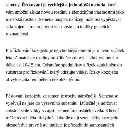
semeny.
Řízkování je rychlejší a jednodušší metoda
, která
vám umožní získat novou rostlinu s identickými vlastnostmi jako
mateřská rostlina. Semena naopak nabízejí možnost vypěstovat
si kozojed s trochu jinými vlastnostmi, a to díky genetické
rozmanitosti.
Pro řízkování kozojedu je nejvhodnější období jaro nebo začátek
léta. Z mateřské rostliny odstřihněte zdravý a silný výhonek o
délce asi 10-15 cm. Odstraňte spodní listy a řízek zapíchněte do
substrátu pro řízkování, který udržujte vlhký. Řízky kozojedu
obvykle zakoření během několika týdnů.
Pěstování kozojedu ze semen je trochu náročnější. Semena se
vysévají na jaře do výsevního substrátu. Důležité je udržovat
substrát stále vlhký a zajistit semenům dostatek světla. Klíčení
může trvat i několik týdnů. Jakmile mají semenáčky kozojedu
alespoň dva pravé listy, můžete je přesadit do samostatných