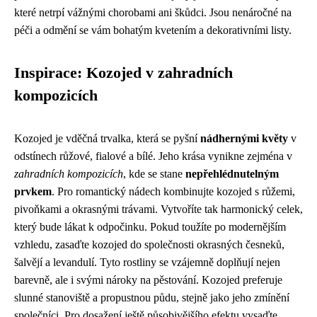
které netrpí vážnými chorobami ani škůdci. Jsou nenáročné na
péči a odmění se vám bohatým kvetením a dekorativními listy.
Inspirace: Kozojed v zahradních
kompozicích
Kozojed je vděčná trvalka, která se pyšní
nádhernými květy
v
odstínech růžové, fialové a bílé. Jeho krása vynikne zejména v
zahradních kompozicích
, kde se stane
nepřehlédnutelným
prvkem
. Pro romantický nádech kombinujte kozojed s růžemi,
pivoňkami a okrasnými trávami. Vytvoříte tak harmonický celek,
který bude lákat k odpočinku. Pokud toužíte po modernějším
vzhledu, zasaďte kozojed do společnosti okrasných česneků,
šalvějí a levandulí. Tyto rostliny se vzájemně doplňují nejen
barevně, ale i svými nároky na pěstování. Kozojed preferuje
slunné stanoviště a propustnou půdu, stejně jako jeho zmínění
společníci. Pro dosažení ještě působivějšího efektu vysaďte