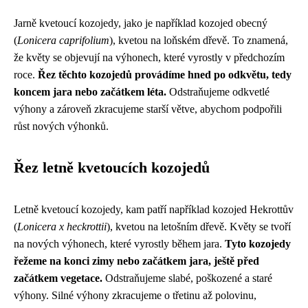
Jarně kvetoucí kozojedy, jako je například kozojed obecný
(
Lonicera caprifolium
), kvetou na loňském dřevě. To znamená,
že květy se objevují na výhonech, které vyrostly v předchozím
roce.
Řez těchto kozojedů provádíme hned po odkvětu, tedy
koncem jara nebo začátkem léta.
Odstraňujeme odkvetlé
výhony a zároveň zkracujeme starší větve, abychom podpořili
růst nových výhonků.
Řez letně kvetoucích kozojedů
Letně kvetoucí kozojedy, kam patří například kozojed Hekrottův
(
Lonicera x heckrottii
), kvetou na letošním dřevě. Květy se tvoří
na nových výhonech, které vyrostly během jara.
Tyto kozojedy
řežeme na konci zimy nebo začátkem jara, ještě před
začátkem vegetace.
Odstraňujeme slabé, poškozené a staré
výhony. Silné výhony zkracujeme o třetinu až polovinu,