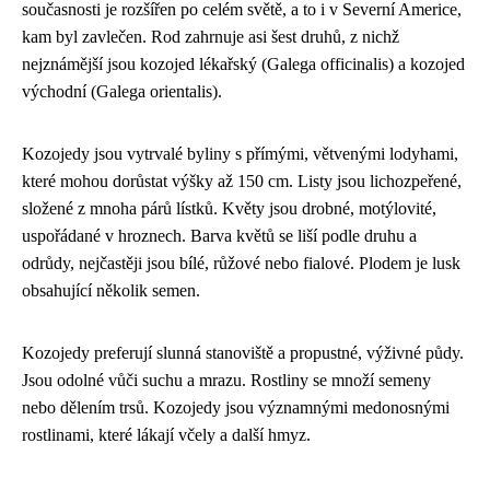
současnosti je rozšířen po celém světě, a to i v Severní Americe,
kam byl zavlečen. Rod zahrnuje asi šest druhů, z nichž
nejznámější jsou kozojed lékařský (Galega officinalis) a kozojed
východní (Galega orientalis).
Kozojedy jsou vytrvalé byliny s přímými, větvenými lodyhami,
které mohou dorůstat výšky až 150 cm. Listy jsou lichozpeřené,
složené z mnoha párů lístků. Květy jsou drobné, motýlovité,
uspořádané v hroznech. Barva květů se liší podle druhu a
odrůdy, nejčastěji jsou bílé, růžové nebo fialové. Plodem je lusk
obsahující několik semen.
Kozojedy preferují slunná stanoviště a propustné, výživné půdy.
Jsou odolné vůči suchu a mrazu. Rostliny se množí semeny
nebo dělením trsů. Kozojedy jsou významnými medonosnými
rostlinami, které lákají včely a další hmyz.