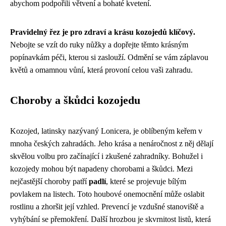
abychom podpořili větvení a bohaté kvetení.
Pravidelný řez je pro zdraví a krásu kozojedů klíčový.
Nebojte se vzít do ruky nůžky a dopřejte těmto krásným
popínavkám péči, kterou si zaslouží. Odmění se vám záplavou
květů a omamnou vůní, která provoní celou vaši zahradu.
Choroby a škůdci kozojedu
Kozojed, latinsky nazývaný Lonicera, je oblíbeným keřem v
mnoha českých zahradách. Jeho krása a nenáročnost z něj dělají
skvělou volbu pro začínající i zkušené zahradníky. Bohužel i
kozojedy mohou být napadeny chorobami a škůdci. Mezi
nejčastější choroby patří
padlí
, které se projevuje bílým
povlakem na listech. Toto houbové onemocnění může oslabit
rostlinu a zhoršit její vzhled. Prevencí je vzdušné stanoviště a
vyhýbání se přemokření. Další hrozbou je skvrnitost listů, která