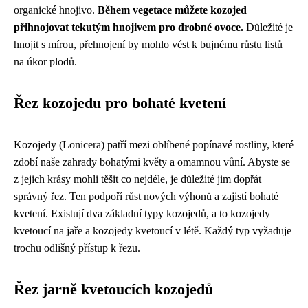
organické hnojivo.
Během vegetace můžete kozojed
přihnojovat tekutým hnojivem pro drobné ovoce.
Důležité je
hnojit s mírou, přehnojení by mohlo vést k bujnému růstu listů
na úkor plodů.
Řez kozojedu pro bohaté kvetení
Kozojedy (Lonicera) patří mezi oblíbené popínavé rostliny, které
zdobí naše zahrady bohatými květy a omamnou vůní. Abyste se
z jejich krásy mohli těšit co nejdéle, je důležité jim dopřát
správný řez. Ten podpoří růst nových výhonů a zajistí bohaté
kvetení. Existují dva základní typy kozojedů, a to kozojedy
kvetoucí na jaře a kozojedy kvetoucí v létě. Každý typ vyžaduje
trochu odlišný přístup k řezu.
Řez jarně kvetoucích kozojedů