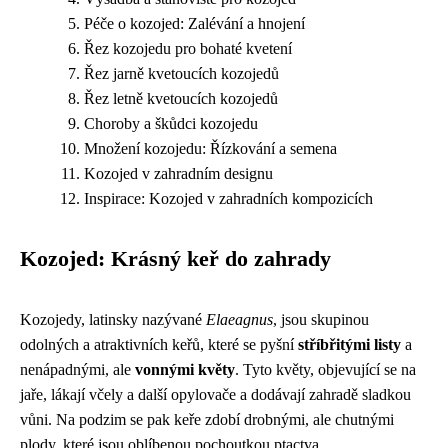
Péče o kozojed: Zalévání a hnojení
Řez kozojedu pro bohaté kvetení
Řez jarně kvetoucích kozojedů
Řez letně kvetoucích kozojedů
Choroby a škůdci kozojedu
Množení kozojedu: Řízkování a semena
Kozojed v zahradním designu
Inspirace: Kozojed v zahradních kompozicích
Kozojed: Krásný keř do zahrady
Kozojedy, latinsky nazývané
Elaeagnus
, jsou skupinou
odolných a atraktivních keřů, které se pyšní
stříbřitými listy
a
nenápadnými, ale
vonnými květy
. Tyto květy, objevující se na
jaře, lákají včely a další opylovače a dodávají zahradě sladkou
vůni. Na podzim se pak keře zdobí drobnými, ale chutnými
plody, které jsou oblíbenou pochoutkou ptactva.