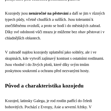
Kozojedy jsou
nenáročné na pěstování
a daří se jim v různých
typech půdy, včetně chudších a sušších. Jsou tolerantní k
znečištěnému ovzduší, a proto se hodí i do městských zahrad.
Díky své odolnosti vůči mrazu je můžeme bez obav pěstovat i v
chladnějších oblastech.
V zahradě najdou kozojedy uplatnění jako solitéry, ale i ve
skupinách, kde vytvoří zajímavý kontrast s ostatními rostlinami.
Jsou vhodné i do živých plotů, které díky svým trnům
poskytnou soukromí a ochranu před nezvanými hosty.
Původ a charakteristika kozojedu
Kozojed, latinsky Galega, je rod rostlin patřící do čeledi
bobovitých. Pochází z Evropy, Asie a severní Afriky. V