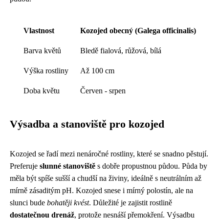
Vlastnost
Kozojed obecný (Galega officinalis)
Barva květů
Bledě fialová, růžová, bílá
Výška rostliny
Až 100 cm
Doba květu
Červen - srpen
Výsadba a stanoviště pro kozojed
Kozojed se řadí mezi nenáročné rostliny, které se snadno pěstují.
Preferuje
slunné stanoviště
s dobře propustnou půdou. Půda by
měla být spíše sušší a chudší na živiny, ideálně s neutrálním až
mírně zásaditým pH. Kozojed snese i mírný polostín, ale na
slunci bude
bohatěji kvést
. Důležité je zajistit rostlině
dostatečnou drenáž
, protože nesnáší přemokření. Výsadbu