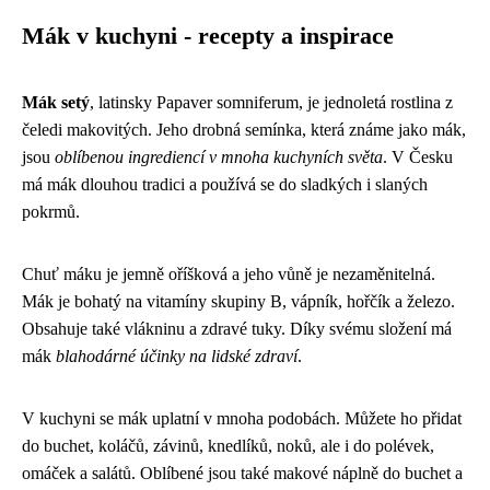
Mák v kuchyni - recepty a inspirace
Mák setý
, latinsky Papaver somniferum, je jednoletá rostlina z
čeledi makovitých. Jeho drobná semínka, která známe jako mák,
jsou
oblíbenou ingrediencí v mnoha kuchyních světa
. V Česku
má mák dlouhou tradici a používá se do sladkých i slaných
pokrmů.
Chuť máku je jemně oříšková a jeho vůně je nezaměnitelná.
Mák je bohatý na vitamíny skupiny B, vápník, hořčík a železo.
Obsahuje také vlákninu a zdravé tuky. Díky svému složení má
mák
blahodárné účinky na lidské zdraví
.
V kuchyni se mák uplatní v mnoha podobách. Můžete ho přidat
do buchet, koláčů, závinů, knedlíků, noků, ale i do polévek,
omáček a salátů. Oblíbené jsou také makové náplně do buchet a