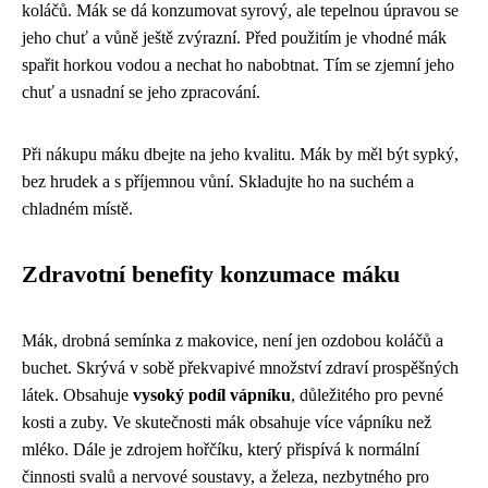
koláčů. Mák se dá konzumovat syrový, ale tepelnou úpravou se
jeho chuť a vůně ještě zvýrazní. Před použitím je vhodné mák
spařit horkou vodou a nechat ho nabobtnat. Tím se zjemní jeho
chuť a usnadní se jeho zpracování.
Při nákupu máku dbejte na jeho kvalitu. Mák by měl být sypký,
bez hrudek a s příjemnou vůní. Skladujte ho na suchém a
chladném místě.
Zdravotní benefity konzumace máku
Mák, drobná semínka z makovice, není jen ozdobou koláčů a
buchet. Skrývá v sobě překvapivé množství zdraví prospěšných
látek. Obsahuje
vysoký podíl vápníku
, důležitého pro pevné
kosti a zuby. Ve skutečnosti mák obsahuje více vápníku než
mléko. Dále je zdrojem hořčíku, který přispívá k normální
činnosti svalů a nervové soustavy, a železa, nezbytného pro