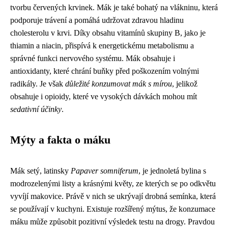
tvorbu červených krvinek. Mák je také bohatý na vlákninu, která
podporuje trávení a pomáhá udržovat zdravou hladinu
cholesterolu v krvi. Díky obsahu vitamínů skupiny B, jako je
thiamin a niacin, přispívá k energetickému metabolismu a
správné funkci nervového systému. Mák obsahuje i
antioxidanty, které chrání buňky před poškozením volnými
radikály. Je však
důležité konzumovat mák s mírou
, jelikož
obsahuje i opioidy, které ve vysokých dávkách mohou mít
sedativní účinky
.
Mýty a fakta o máku
Mák setý, latinsky
Papaver somniferum
, je jednoletá bylina s
modrozelenými listy a krásnými květy, ze kterých se po odkvětu
vyvíjí makovice. Právě v nich se ukrývají drobná semínka, která
se používají v kuchyni. Existuje rozšířený mýtus, že konzumace
máku může způsobit pozitivní výsledek testu na drogy. Pravdou