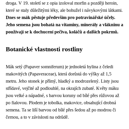
droga. V 19. století se z opia izoloval morfin a později heroin,
které se staly důležitými léky, ale bohužel i návykovými látkami.
Dnes se mák pěstuje především pro potravinářské účely.
Jeho semena jsou bohatá na vitaminy, minerály a vlákninu a
používají se k dochucení pečiva, koláčů a dalších pokrmů.
Botanické vlastnosti rostliny
Mák setý (Papaver somniferum) je jednoletá bylina z čeledi
makovitých (Papaveraceae), která dorůstá do výšky až 1,5
metru. Jeho stonek je přímý, hladký a modrozelený. Listy jsou
střídavé, vejčité až podlouhlé, na okrajích zubaté. Květy máku
jsou velké a nápadné, s barvou koruny od bílé přes růžovou až
po fialovou. Plodem je tobolka, makovice, obsahující drobná
semena. Ta se liší barvou od bílé přes šedou až po modrou či
černou, a to v závislosti na odrůdě.