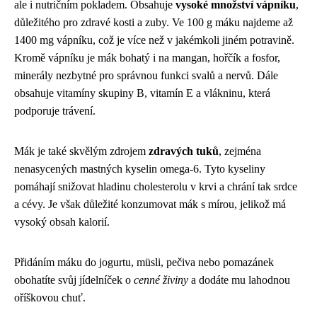
ale i nutričním pokladem. Obsahuje
vysoké množství vápníku
,
důležitého pro zdravé kosti a zuby. Ve 100 g máku najdeme až
1400 mg vápníku, což je více než v jakémkoli jiném potravině.
Kromě vápníku je mák bohatý i na mangan, hořčík a fosfor,
minerály nezbytné pro správnou funkci svalů a nervů. Dále
obsahuje vitamíny skupiny B, vitamín E a vlákninu, která
podporuje trávení.
Mák je také skvělým zdrojem
zdravých tuků
, zejména
nenasycených mastných kyselin omega-6. Tyto kyseliny
pomáhají snižovat hladinu cholesterolu v krvi a chrání tak srdce
a cévy. Je však důležité konzumovat mák s mírou, jelikož má
vysoký obsah kalorií.
Přidáním máku do jogurtu, müsli, pečiva nebo pomazánek
obohatíte svůj jídelníček o
cenné živiny
a dodáte mu lahodnou
oříškovou chuť.