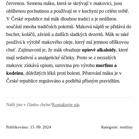
červenou. Semena máku, která se skrývají v makovici, jsou
oblíbenou pochutinou a používají se v kuchyni po celém světě.
V České republice má mák dlouhou tradici a je nedílnou
součástí mnoha tradičních pokrmů. Maková náplň se přidává do
buchet, koláčů, závinů a dalších sladkých dezertů. Mák se také
používá k výrobě makového oleje, který má jemnou oříškovou
chuť. Zajímavostí je, že mák obsahuje
opiové alkaloidy
, které
mají sedativní a analgetické účinky. Proto se z nezralých
makovic získává opium, surovina pro výrobu
morfinu a
kodeinu
, důležitých léků proti bolesti. Pěstování máku je v
České republice regulováno a podléhá přísným pravidlům.
Našli jste v článku chybu?
Kontaktujte nás
Publikováno: 15. 09. 2024
Kategorie:
rostliny