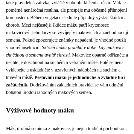
také pravidelná zálivka, zvláště v období klíčení a růstu. Mák je
poměrně nenáročná rostlina, ale prospěje mu občasné přihnojení
kompostem. Během vegetace sledujte případný výskyt škůdců a
chorob. Mezi nejčastější škůdce máku patří krytonosec
makovicový. Jeho larvy se vyvíjejí v makovicích a znehodnocují
semena. Pokud zpozorujete známky napadení, je vhodné použít
vhodný insekticid.
Sklizeň máku probíhá v době, kdy makovice
zhnědnou a semena uvnitř chrastí.
Makovice opatrně odřízněte a
nechte je doschnout na suchém a větraném místě. Poté semena
vyklepejte a uskladněte v uzavřených nádobách na suchém a
tmavém místě.
Pěstování máku je jednoduché a zvládne ho i
začátečník.
Dodržováním základních pravidel se vám odmění
bohatou úrodou lahodných makových semen.
Výživové hodnoty máku
Mák, drobná semínka z makovice, je nejen tradiční pochoutkou,