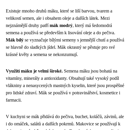
Existuje mnoho druhů máku, které se liší barvou, tvarem a
velikostí semen, ale i obsahem oleje a dalších látek. Mezi
nejznámější druhy patří
mák modrý
, který má šedomodrá
semena a používá se především k lisování oleje a do pečiva.
Mák bílý
se vyznačuje bílými semeny s jemnější chutí a používá
se hlavně do sladkých jídel. Mák okrasný se pěstuje pro své
krásné květy a semena se nekonzumují.
Využití máku je velmi široké.
Semena máku jsou bohatá na
vitamíny, minerály a antioxidanty. Obsahují také vysoký podíl
vlákniny a nenasycených mastných kyselin, které jsou prospěšné
pro lidské zdraví. Mák se používá v potravinářství, kosmetice i
farmacii.
V kuchyni se mák přidává do pečiva, buchet, koláčů, závinů, ale
i do omáček, salátů a dalších pokrmů. Makovice se používají k