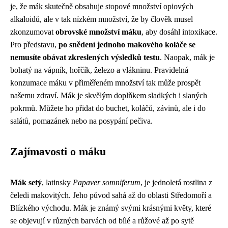
je, že mák skutečně obsahuje stopové množství opiových
alkaloidů, ale v tak nízkém množství, že by člověk musel
zkonzumovat
obrovské množství máku
, aby dosáhl intoxikace.
Pro představu,
po snědení jednoho makového koláče se
nemusíte obávat zkreslených výsledků testu
. Naopak, mák je
bohatý na vápník, hořčík, železo a vlákninu. Pravidelná
konzumace máku v přiměřeném množství tak může prospět
našemu zdraví. Mák je skvělým doplňkem sladkých i slaných
pokrmů. Můžete ho přidat do buchet, koláčů, závinů, ale i do
salátů, pomazánek nebo na posypání pečiva.
Zajímavosti o máku
Mák setý
, latinsky
Papaver somniferum
, je jednoletá rostlina z
čeledi makovitých. Jeho původ sahá až do oblasti Středomoří a
Blízkého východu. Mák je známý svými krásnými květy, které
se objevují v různých barvách od bílé a růžové až po sytě