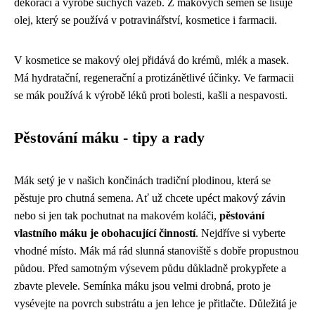
dekoraci a výrobě suchých vazeb. Z makových semen se lisuje
olej, který se používá v potravinářství, kosmetice i farmacii.
V kosmetice se makový olej přidává do krémů, mlék a masek.
Má hydratační, regenerační a protizánětlivé účinky. Ve farmacii
se mák používá k výrobě léků proti bolesti, kašli a nespavosti.
Pěstování máku - tipy a rady
Mák setý je v našich končinách tradiční plodinou, která se
pěstuje pro chutná semena. Ať už chcete upéct makový závin
nebo si jen tak pochutnat na makovém koláči,
pěstování
vlastního máku je obohacující činností
. Nejdříve si vyberte
vhodné místo. Mák má rád slunná stanoviště s dobře propustnou
půdou. Před samotným výsevem půdu důkladně prokypřete a
zbavte plevele. Semínka máku jsou velmi drobná, proto je
vysévejte na povrch substrátu a jen lehce je přitlačte. Důležitá je