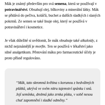
Mák je známý především pro svá
semena
, která se používají v
potravinářství
. Obsahují olej, bílkoviny a minerální látky. Mák
se přidává do pečiva, koláčů, buchet a dalších sladkých i slaných
pokrmů. Ze semen se také lisuje olej, který se používá v
potravinářství i kosmetice.
Je však důležité si uvědomit, že mák obsahuje také
alkaloidy
, z
nichž nejznámější je
morfin
. Ten se používá v lékařství jako
silné analgetikum. Pěstování máku pro farmaceutické účely je
proto přísně regulováno.
Mák, tato skromná květina s korunou z hedvábných
plátků, ukrývá ve svém nitru tajemství spánku i snů.
Její semínka, drobná jako zrnka písku, v sobě nesou
chuť zapomnění i sladké odměny.