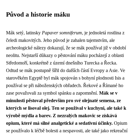
Původ a historie máku
Mák setý, latinsky
Papaver somniferum
, je jednoletá rostlina z
čeledi makovitých. Jeho původ je zahalen tajemstvím, ale
archeologické nálezy dokazují, že se mák používal již v období
neolitu. Nejstarší důkazy o pěstování máku pocházejí z oblasti
Středomoří, konkrétně z území dnešního Turecka a Řecka.
Odtud se mák postupně šířil do dalších částí Evropy a Asie. Ve
starověkém Egyptě byl mák spojován s bohyní plodnosti Isis a
používal se při náboženských obřadech. Řekové a Římané ho
zase považovali za symbol spánku a zapomnění.
Mák se v
minulosti pěstoval především pro své olejnaté semena, ze
kterých se lisoval olej. Ten se používal v kuchyni, ale také k
výrobě mýdla a barev. Z nezralých makovic se získává
opium, které má silné analgetické a sedativní účinky.
Opium
se používalo k léčbě bolesti a nespavosti, ale také jako rekreační