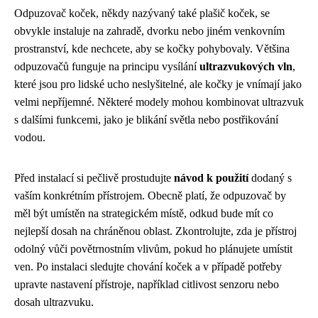
Odpuzovač koček, někdy nazývaný také plašič koček, se
obvykle instaluje na zahradě, dvorku nebo jiném venkovním
prostranství, kde nechcete, aby se kočky pohybovaly. Většina
odpuzovačů funguje na principu vysílání
ultrazvukových vln
,
které jsou pro lidské ucho neslyšitelné, ale kočky je vnímají jako
velmi nepříjemné. Některé modely mohou kombinovat ultrazvuk
s dalšími funkcemi, jako je blikání světla nebo postřikování
vodou.
Před instalací si pečlivě prostudujte
návod k použití
dodaný s
vaším konkrétním přístrojem. Obecně platí, že odpuzovač by
měl být umístěn na strategickém místě, odkud bude mít co
nejlepší dosah na chráněnou oblast. Zkontrolujte, zda je přístroj
odolný vůči povětrnostním vlivům, pokud ho plánujete umístit
ven. Po instalaci sledujte chování koček a v případě potřeby
upravte nastavení přístroje, například citlivost senzoru nebo
dosah ultrazvuku.