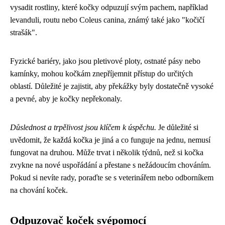
vysadit rostliny, které kočky odpuzují svým pachem, například
levanduli, routu nebo Coleus canina, známý také jako "kočičí
strašák".
Fyzické bariéry, jako jsou pletivové ploty, ostnaté pásy nebo
kamínky, mohou kočkám znepříjemnit přístup do určitých
oblastí. Důležité je zajistit, aby překážky byly dostatečně vysoké
a pevné, aby je kočky nepřekonaly.
Důslednost a trpělivost jsou klíčem k úspěchu.
Je důležité si
uvědomit, že každá kočka je jiná a co funguje na jednu, nemusí
fungovat na druhou. Může trvat i několik týdnů, než si kočka
zvykne na nové uspořádání a přestane s nežádoucím chováním.
Pokud si nevíte rady, poraďte se s veterinářem nebo odborníkem
na chování koček.
Odpuzovač koček svépomocí