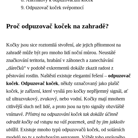
Odpuzovač koček svépomocí
Proč odpuzovač koček na zahradě?
Kočky jsou sice roztomilá stvoření, ale jejich přítomnost na
zahradě může být pro mnoho lidí noční můrou. Neustálé
značkování teritoria, hrabání v záhonech a zanechávání
„dárečků“ v podobě exkrementů dokáže zkazit radost z
pěstování rostlin. Naštěstí existuje elegantní řešení –
odpuzovač
koček
.
Odpuzovač koček
, někdy označovaný jako plašič
koček, je zařízení, které vysílá pro kočky nepříjemný signál, ať
už ultrazvukový, zvukový, nebo vodní. Kočky mají mnohem
citlivější sluch než lidé, a proto jsou na tyto signály obzvláště
vnímavé.
Přístroj na odpuzování koček tak dokáže účinně
odradit kočky od vstupu na váš pozemek, aniž by jim jakkoliv
ublížil.
Existuje mnoho typů odpuzovačů koček, od solárních
modelů po ty s pohybovým senzorem. Výběr toho správného