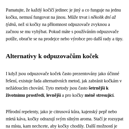
Pamatujte, že každý kočičí jedinec je jiný a co funguje na jednu
kočku, nemusí fungovat na jinou. Může trvat i
několik dní až
týdnů
, než si kočky na přítomnost odpuzovače zvyknou a
začnou se mu vyhýbat. Pokud máte s používáním odpuzovače
potíže, obraťte se na prodejce nebo výrobce pro další rady a tipy.
Alternativy k odpuzovačům koček
I když jsou odpuzovače koček často prezentovány jako účinné
řešení, existuje řada alternativních metod, jak zabránit kočkám v
nežádoucím chování. Tyto metody jsou často
šetrnější k
životnímu prostředí
,
levnější
a pro kočky
méně stresující
.
Přírodní repelenty, jako je citrusová kůra, kajenský pepř nebo
mletá káva, kočky odrazují svým silným aroma. Stačí je rozsypat
na místa, kam nechcete, aby kočky chodily. Další možností je