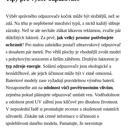
Výběr správného odpuzovače koček může být složitější, než se
zdá. Na trhu je nepřeberné množství typů, z nichž každý slibuje
zázraky. Než se ale necháte zlákat lákavou reklamou, zvažte pár
důležitých faktorů. Za prvé,
jak velký prostor potřebujete
ochránit
? Pro malou zahrádku postačí ultrazvukový odpuzovač
s dosahem pár metrů. Pro větší plochy je vhodnější zvolit model
s pohybovým senzorem a širším záběrem. Druhým faktorem je
typ zdroje energie
. Solární odpuzovače jsou ekologické a
bezúdržbové, ale jejich účinnost může být v zimě omezená.
Bateriové modely zase vyžadují pravidelnou výměnu baterií.
Nezapomeňte ani na
odolnost vůči povětrnostním vlivům
,
zejména pokud plánujete odpuzovač umístit ven. Voděodolnost
a odolnost proti UV záření jsou klíčové pro dlouhou životnost.
V neposlední řadě si prostudujte recenze a zkušenosti ostatních
uživatelů. Získáte tak cenné informace o účinnosti a
spolehlivosti daného modelu. Pamatujte, že neexistuje