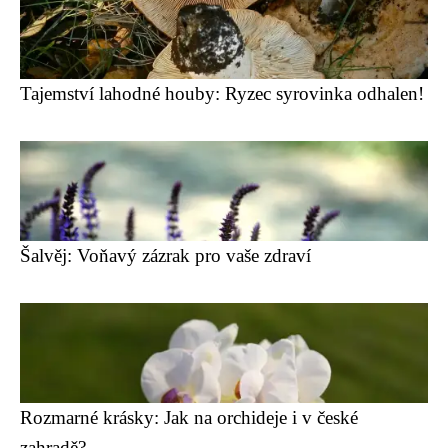
Tajemství lahodné houby: Ryzec syrovinka odhalen!
Šalvěj: Voňavý zázrak pro vaše zdraví
Rozmarné krásky: Jak na orchideje i v české
zahradě?