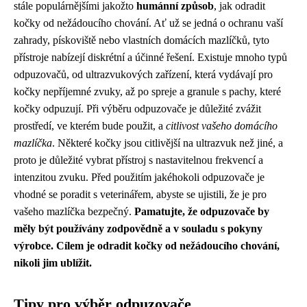
stále populárnějšími jakožto
humánní způsob
, jak odradit
kočky od nežádoucího chování. Ať už se jedná o ochranu vaší
zahrady, pískoviště nebo vlastních domácích mazlíčků, tyto
přístroje nabízejí diskrétní a účinné řešení. Existuje mnoho typů
odpuzovačů, od ultrazvukových zařízení, která vydávají pro
kočky nepříjemné zvuky, až po spreje a granule s pachy, které
kočky odpuzují. Při výběru odpuzovače je důležité zvážit
prostředí, ve kterém bude použit, a
citlivost vašeho domácího
mazlíčka
. Některé kočky jsou citlivější na ultrazvuk než jiné, a
proto je důležité vybrat přístroj s nastavitelnou frekvencí a
intenzitou zvuku. Před použitím jakéhokoli odpuzovače je
vhodné se poradit s veterinářem, abyste se ujistili, že je pro
vašeho mazlíčka bezpečný.
Pamatujte, že odpuzovače by
měly být používány zodpovědně a v souladu s pokyny
výrobce. Cílem je odradit kočky od nežádoucího chování,
nikoli jim ublížit.
Tipy pro výběr odpuzovače