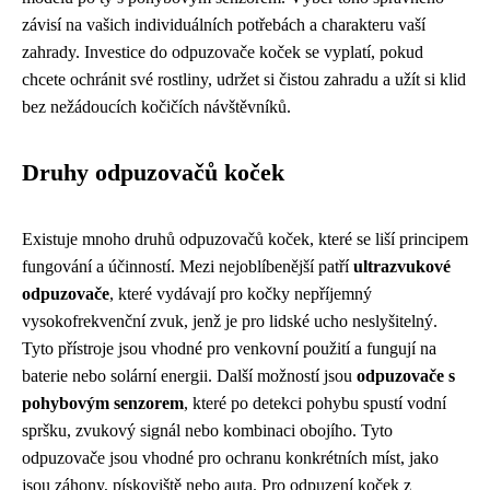
závisí na vašich individuálních potřebách a charakteru vaší
zahrady. Investice do odpuzovače koček se vyplatí, pokud
chcete ochránit své rostliny, udržet si čistou zahradu a užít si klid
bez nežádoucích kočičích návštěvníků.
Druhy odpuzovačů koček
Existuje mnoho druhů odpuzovačů koček, které se liší principem
fungování a účinností. Mezi nejoblíbenější patří
ultrazvukové
odpuzovače
, které vydávají pro kočky nepříjemný
vysokofrekvenční zvuk, jenž je pro lidské ucho neslyšitelný.
Tyto přístroje jsou vhodné pro venkovní použití a fungují na
baterie nebo solární energii. Další možností jsou
odpuzovače s
pohybovým senzorem
, které po detekci pohybu spustí vodní
spršku, zvukový signál nebo kombinaci obojího. Tyto
odpuzovače jsou vhodné pro ochranu konkrétních míst, jako
jsou záhony, pískoviště nebo auta. Pro odpuzení koček z