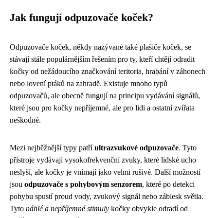
Jak fungují odpuzovače koček?
Odpuzovače koček, někdy nazývané také plašiče koček, se
stávají stále populárnějším řešením pro ty, kteří chtějí odradit
kočky od nežádoucího značkování teritoria, hrabání v záhonech
nebo lovení ptáků na zahradě. Existuje mnoho typů
odpuzovačů, ale obecně fungují na principu vydávání signálů,
které jsou pro kočky nepříjemné, ale pro lidi a ostatní zvířata
neškodné.
Mezi nejběžnější typy patří
ultrazvukové odpuzovače
. Tyto
přístroje vydávají vysokofrekvenční zvuky, které lidské ucho
neslyší, ale kočky je vnímají jako velmi rušivé. Další možností
jsou
odpuzovače s pohybovým senzorem
, které po detekci
pohybu spustí proud vody, zvukový signál nebo záblesk světla.
Tyto
náhlé a nepříjemné stimuly
kočky obvykle odradí od