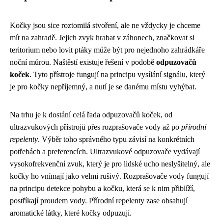
Kočky jsou sice roztomilá stvoření, ale ne vždycky je chceme
mít na zahradě. Jejich zvyk hrabat v záhonech, značkovat si
teritorium nebo lovit ptáky může být pro nejednoho zahrádkáře
noční můrou. Naštěstí existuje řešení v podobě
odpuzovačů
koček
. Tyto přístroje fungují na principu vysílání signálu, který
je pro kočky nepříjemný, a nutí je se danému místu vyhýbat.
Na trhu je k dostání celá řada odpuzovačů koček, od
ultrazvukových přístrojů přes rozprašovače vody až po
přírodní
repelenty
. Výběr toho správného typu závisí na konkrétních
potřebách a preferencích. Ultrazvukové odpuzovače vydávají
vysokofrekvenční zvuk, který je pro lidské ucho neslyšitelný, ale
kočky ho vnímají jako velmi rušivý. Rozprašovače vody fungují
na principu detekce pohybu a kočku, která se k nim přiblíží,
postříkají proudem vody. Přírodní repelenty zase obsahují
aromatické látky, které kočky odpuzují.