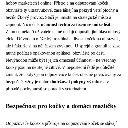
hobby marketech i online. Přístroje na odpuzování koček,
obzvláště ty ultrazvukové, zase lákají na pokrytí větší plochy a
bezúdržbový provoz. Stačí je umístit na strategické místo a
zapnout. Nicméně,
účinnost těchto zařízení se může lišit
.
Zatímco někteří uživatelé na ně nedají dopustit, jiní hlásí nulový
efekt. Důvodem může být rozdílná citlivost koček na ultrazvuk,
ale i fakt, že si na něj časem zvyknou. U sprejů a granulí je zase
nutné počítat s opakovanou aplikací, obzvláště po dešti.
Nevýhodou může být i jejich omezená účinnost – ne všechny
kočky jsou na ně stejně citlivé. V neposlední řadě je důležité
zmínit, že i když jsou odpuzovače koček obecně považovány za
bezpečné, vždy je nutné
dodržovat pokyny výrobce
a v
případě pochybností se poradit s veterinářem.
Bezpečnost pro kočky a domácí mazlíčky
Odpuzovače koček a přístroje na odpuzování koček se stávají