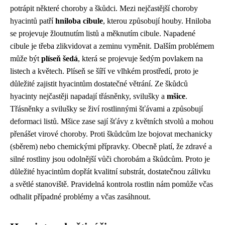
potrápit některé choroby a škůdci. Mezi nejčastější choroby
hyacintů patří
hniloba cibule
, kterou způsobují houby. Hniloba
se projevuje žloutnutím listů a měknutím cibule. Napadené
cibule je třeba zlikvidovat a zeminu vyměnit. Dalším problémem
může být
plíseň šedá
, která se projevuje šedým povlakem na
listech a květech. Plíseň se šíří ve vlhkém prostředí, proto je
důležité zajistit hyacintům dostatečné větrání. Ze škůdců
hyacinty nejčastěji napadají třásněnky, svilušky a
mšice
.
Třásněnky a svilušky se živí rostlinnými šťávami a způsobují
deformaci listů. Mšice zase sají šťávy z květních stvolů a mohou
přenášet virové choroby. Proti škůdcům lze bojovat mechanicky
(sběrem) nebo chemickými přípravky. Obecně platí, že zdravé a
silné rostliny jsou odolnější vůči chorobám a škůdcům. Proto je
důležité hyacintům dopřát kvalitní substrát, dostatečnou zálivku
a světlé stanoviště. Pravidelná kontrola rostlin nám pomůže včas
odhalit případné problémy a včas zasáhnout.