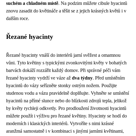
suchém a chladném místě
. Na podzim můžete cibule hyacintů
znovu zasadit do květináče a těšit se z jejich krásných květů i v
dalším roce.
Řezané hyacinty
Řezané hyacinty vnáší do interiérů jarní svěžest a omamnou
vůni. Tyto květiny s typickými zvonkovitými květy v bohatých
barvách dokáží rozzářit každý domov. Při správné péči vám
řezané hyacinty vydrží ve váze až
dva týdny
. Před umístěním
hyacintů do vázy seřízněte stonky ostrým nožem. Použijte
studenou vodu a vázu pravidelně doplňujte. Vyhněte se umístění
hyacintů na přímé slunce nebo do blízkosti zdrojů tepla, jelikož
by květy rychleji odkvetly. Pro prodloužení životnosti hyacintů
můžete použít i výživu pro řezané květiny. Hyacinty se hodí do
moderních i klasických interiérů. Vytvoříte s nimi krásné
aranžmá samostatně i v kombinaci s jinými jarními květinami,