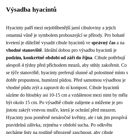
Výsadba hyacintů
Hyacinty patří mezi nejoblíbenější jarní cibuloviny a jejich
omamná vůně je symbolem probouzející se přírody. Pro bohaté
kvetení je důležité vysadit cibule hyacintů ve
správný čas
a na
vhodné stanoviště
. Ideální dobou pro výsadbu hyacintů je
podzim, konkrétně období od září do října
. Cibule potřebují
alespoň 4 týdny před příchodem mrazů, aby stihly zakořenit. Co
se týče stanoviště, hyacinty preferují slunné až polostinné místo s
dobře propustnou, humózní půdou. Před samotnou výsadbou je
vhodné půdu zrýt a zapravit do ní kompost. Cibule hyacintů
sázíme do hloubky asi 10-15 cm a vzdálenost mezi nimi by měla
být okolo 15 cm. Po výsadbě cibule zalijeme a můžeme je pro
jistotu zakrýt vrstvou mulče, která je ochrání před mrazem.
Hyacinty jsou poměrně nenáročné květiny, ale i tak jim prospívá
pravidelná zálivka, zejména v období sucha. Po odkvětu
necháme listy na rostlině přirozeně zaschnout, aby cibule