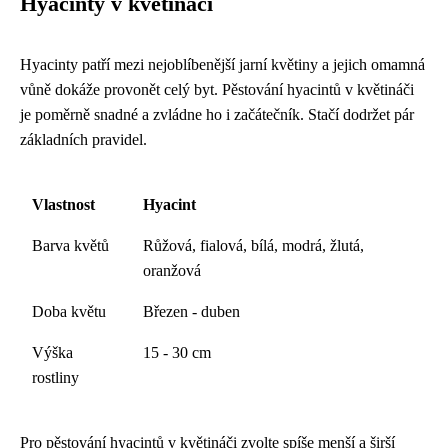
Hyacinty v květináči
Hyacinty patří mezi nejoblíbenější jarní květiny a jejich omamná
vůně dokáže provonět celý byt. Pěstování hyacintů v květináči
je poměrně snadné a zvládne ho i začátečník. Stačí dodržet pár
základních pravidel.
Vlastnost
Hyacint
Barva květů
Růžová, fialová, bílá, modrá, žlutá,
oranžová
Doba květu
Březen - duben
Výška
15 - 30 cm
rostliny
Pro pěstování hyacintů v květináči zvolte spíše menší a širší