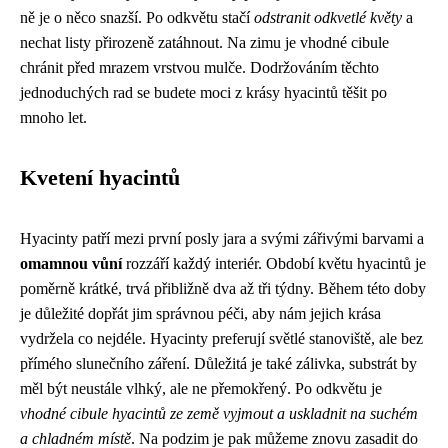
ně je o něco snazší. Po odkvětu stačí
odstranit odkvetlé květy
a
nechat listy přirozeně zatáhnout. Na zimu je vhodné cibule
chránit před mrazem vrstvou mulče. Dodržováním těchto
jednoduchých rad se budete moci z krásy hyacintů těšit po
mnoho let.
Kvetení hyacintů
Hyacinty patří mezi první posly jara a svými zářivými barvami a
omamnou vůní
rozzáří každý interiér. Období květu hyacintů je
poměrně krátké, trvá přibližně dva až tři týdny. Během této doby
je důležité dopřát jim správnou péči, aby nám jejich krása
vydržela co nejdéle. Hyacinty preferují světlé stanoviště, ale bez
přímého slunečního záření. Důležitá je také zálivka, substrát by
měl být neustále vlhký, ale ne přemokřený. Po odkvětu je
vhodné cibule hyacintů ze země vyjmout a uskladnit na suchém
a chladném místě
. Na podzim je pak můžeme znovu zasadit do