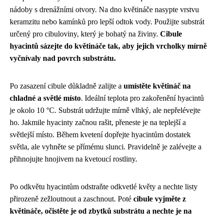
nádoby s drenážními otvory. Na dno květináče nasypte vrstvu
keramzitu nebo kamínků pro lepší odtok vody. Použijte substrát
určený pro cibuloviny, který je bohatý na živiny.
Cibule
hyacintů sázejte do květináče tak, aby jejich vrcholky mírně
vyčnívaly nad povrch substrátu.
Po zasazení cibule důkladně zalijte a
umístěte květináč na
chladné a světlé místo
. Ideální teplota pro zakořenění hyacintů
je okolo 10 °C. Substrát udržujte mírně vlhký, ale nepřelévejte
ho. Jakmile hyacinty začnou rašit, přeneste je na teplejší a
světlejší místo. Během kvetení dopřejte hyacintům dostatek
světla, ale vyhněte se přímému slunci. Pravidelně je zalévejte a
přihnojujte hnojivem na kvetoucí rostliny.
Po odkvětu hyacintům odstraňte odkvetlé květy a nechte listy
přirozeně zežloutnout a zaschnout. Poté
cibule vyjměte z
květináče, očistěte je od zbytků substrátu a nechte je na