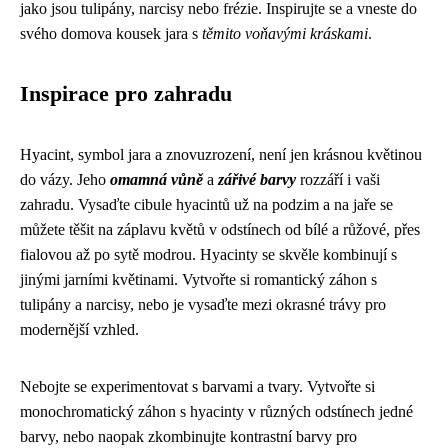
jako jsou tulipány, narcisy nebo frézie. Inspirujte se a vneste do
svého domova kousek jara s
těmito voňavými kráskami
.
Inspirace pro zahradu
Hyacint, symbol jara a znovuzrození, není jen krásnou květinou
do vázy. Jeho
omamná vůně
a
zářivé barvy
rozzáří i vaši
zahradu. Vysaďte cibule hyacintů už na podzim a na jaře se
můžete těšit na záplavu květů v odstínech od bílé a růžové, přes
fialovou až po sytě modrou. Hyacinty se skvěle kombinují s
jinými jarními květinami. Vytvořte si romantický záhon s
tulipány a narcisy, nebo je vysaďte mezi okrasné trávy pro
modernější vzhled.
Nebojte se experimentovat s barvami a tvary. Vytvořte si
monochromatický záhon s hyacinty v různých odstínech jedné
barvy, nebo naopak zkombinujte kontrastní barvy pro