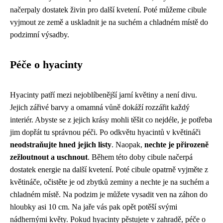
načerpaly dostatek živin pro další kvetení. Poté můžeme cibule
vyjmout ze země a uskladnit je na suchém a chladném místě do
podzimní výsadby.
Péče o hyacinty
Hyacinty patří mezi nejoblíbenější jarní květiny a není divu.
Jejich zářivé barvy a omamná vůně dokáží rozzářit každý
interiér. Abyste se z jejich krásy mohli těšit co nejdéle, je potřeba
jim dopřát tu správnou péči. Po odkvětu hyacintů v květináči
neodstraňujte hned jejich listy
. Naopak,
nechte je přirozeně
zežloutnout a uschnout
. Během této doby cibule načerpá
dostatek energie na další kvetení. Poté cibule opatrně vyjměte z
květináče, očistěte je od zbytků zeminy a nechte je na suchém a
chladném místě. Na podzim je můžete vysadit ven na záhon do
hloubky asi 10 cm. Na jaře vás pak opět potěší svými
nádhernými květy. Pokud hyacinty pěstujete v zahradě, péče o