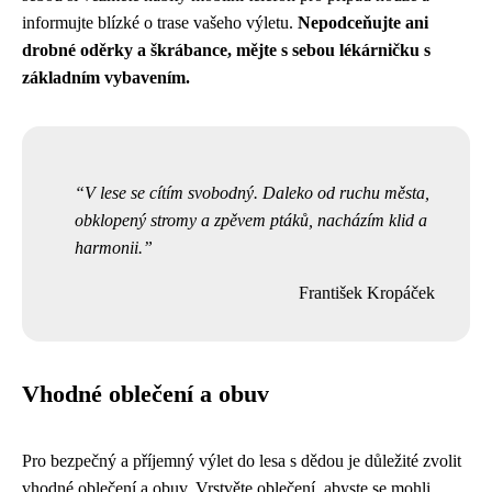
informujte blízké o trase vašeho výletu.
Nepodceňujte ani
drobné oděrky a škrábance, mějte s sebou lékárničku s
základním vybavením.
V lese se cítím svobodný. Daleko od ruchu města,
obklopený stromy a zpěvem ptáků, nacházím klid a
harmonii.
František Kropáček
Vhodné oblečení a obuv
Pro bezpečný a příjemný výlet do lesa s dědou je důležité zvolit
vhodné oblečení a obuv. Vrstvěte oblečení, abyste se mohli