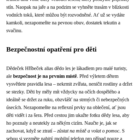
stín. Naopak na jaře a na podzim se vyhněte trasám v blízkosti
vodních toků, které můžou být rozvodněné. Ať už se vydáte
kamkoli, nezapomeňte na pevnou obuv, dostatek tekutin a
svačinu.
Bezpečnostní opatření pro děti
Dědeček Hříbeček alias dědo les je lákadlem pro malé turisty,
ale
bezpečnost je na prvním místě
. Před výletem dětem
vysvětlete pravidla lesa – nekrmit zvířata, neničit rostliny a držet
se stezky. Děti by měly mít vždycky na očích dospělého a
ideálně se držet za ruku, obzvlášť na strmých či nebezpečných
úsecích. Nezapomeňte na reflexní prvky na oblečení, ať jsou
děti vidět i za šera. Před cestou jim ukažte fotku dědy lesa, aby
ho poznaly a neutekly za někým cizím. Naučte je, jak se
zachovat, když se ztratí –
zůstat na místě a volat o pomoc
. S
sebou si vezměte nabitý mobilní telefon pro případ nouze a