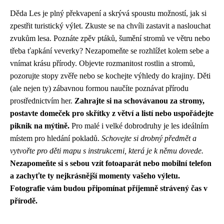
Děda Les je plný překvapení a skrývá spoustu možností, jak si
zpestřit turistický výlet. Zkuste se na chvíli zastavit a naslouchat
zvukům lesa. Poznáte zpěv ptáků, šumění stromů ve větru nebo
třeba ťapkání veverky? Nezapomeňte se rozhlížet kolem sebe a
vnímat krásu přírody. Objevte rozmanitost rostlin a stromů,
pozorujte stopy zvěře nebo se kochejte výhledy do krajiny. Děti
(ale nejen ty) zábavnou formou naučíte poznávat přírodu
prostřednictvím her.
Zahrajte si na schovávanou za stromy,
postavte domeček pro skřítky z větví a listí nebo uspořádejte
piknik na mýtině.
Pro malé i velké dobrodruhy je les ideálním
místem pro hledání pokladů.
Schovejte si drobný předmět a
vytvořte pro děti mapu s instrukcemi, která je k němu dovede.
Nezapomeňte si s sebou vzít fotoaparát nebo mobilní telefon
a zachyťte ty nejkrásnější momenty vašeho výletu.
Fotografie vám budou připomínat příjemně strávený čas v
přírodě.