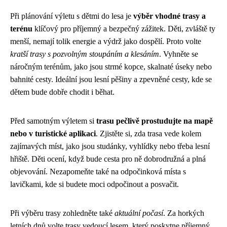
Při plánování výletu s dětmi do lesa je
výběr vhodné trasy a
terénu
klíčový pro příjemný a bezpečný zážitek. Děti, zvláště ty
menší, nemají tolik energie a výdrž jako dospělí. Proto volte
kratší trasy s pozvolným stoupáním a klesáním
. Vyhněte se
náročným terénům, jako jsou strmé kopce, skalnaté úseky nebo
bahnité cesty. Ideální jsou lesní pěšiny a zpevněné cesty, kde se
dětem bude dobře chodit i běhat.
Před samotným výletem si
trasu pečlivě prostudujte na mapě
nebo v turistické aplikaci
. Zjistěte si, zda trasa vede kolem
zajímavých míst, jako jsou studánky, vyhlídky nebo třeba lesní
hřiště. Děti ocení, když bude cesta pro ně dobrodružná a plná
objevování. Nezapomeňte také na odpočinková místa s
lavičkami, kde si budete moci odpočinout a posvačit.
Při výběru trasy zohledněte také
aktuální počasí
. Za horkých
letních dnů volte trasy vedoucí lesem, který poskytne příjemný