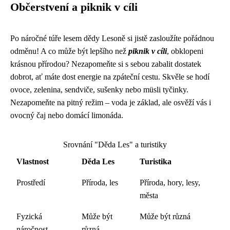
Občerstvení a piknik v cíli
Po náročné túře lesem dědy Lesoně si jistě zasloužíte pořádnou
odměnu! A co může být lepšího než
piknik v cíli
, obklopeni
krásnou přírodou? Nezapomeňte si s sebou zabalit dostatek
dobrot, ať máte dost energie na zpáteční cestu. Skvěle se hodí
ovoce, zelenina, sendviče, sušenky nebo müsli tyčinky.
Nezapomeňte na pitný režim – voda je základ, ale osvěží vás i
ovocný čaj nebo domácí limonáda.
Srovnání "Děda Les" a turistiky
Vlastnost
Děda Les
Turistika
Prostředí
Příroda, les
Příroda, hory, lesy,
města
Fyzická
Může být
Může být různá
náročnost
různá