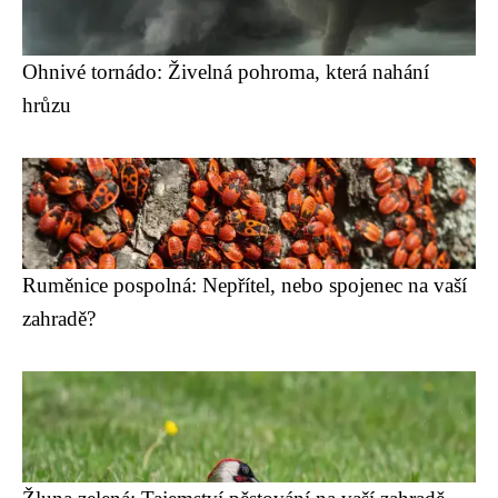
Ohnivé tornádo: Živelná pohroma, která nahání
hrůzu
Ruměnice pospolná: Nepřítel, nebo spojenec na vaší
zahradě?