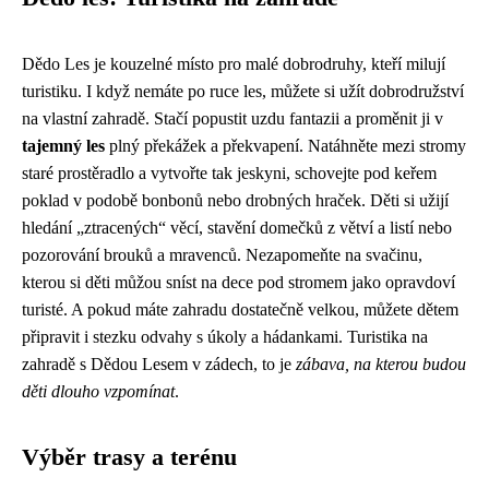
Dědo Les je kouzelné místo pro malé dobrodruhy, kteří milují
turistiku. I když nemáte po ruce les, můžete si užít dobrodružství
na vlastní zahradě. Stačí popustit uzdu fantazii a proměnit ji v
tajemný les
plný překážek a překvapení. Natáhněte mezi stromy
staré prostěradlo a vytvořte tak jeskyni, schovejte pod keřem
poklad v podobě bonbonů nebo drobných hraček. Děti si užijí
hledání „ztracených“ věcí, stavění domečků z větví a listí nebo
pozorování brouků a mravenců. Nezapomeňte na svačinu,
kterou si děti můžou sníst na dece pod stromem jako opravdoví
turisté. A pokud máte zahradu dostatečně velkou, můžete dětem
připravit i stezku odvahy s úkoly a hádankami. Turistika na
zahradě s Dědou Lesem v zádech, to je
zábava, na kterou budou
děti dlouho vzpomínat
.
Výběr trasy a terénu