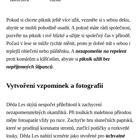
Pokud si chcete piknik ještě více užít, vezměte si s sebou deku,
abyste se mohli pohodlně usadit. A pokud máte rádi společnost,
pozvěte na piknik i své blízké a užijte si společný čas v přírodě.
Počasí v lese se může rychle měnit, proto je dobré mít s sebou i
teplejší oblečení nebo pláštěnku. A
nezapomeňte na repelent
proti komárům a klíšťatům, abyste si
piknik užili bez
nepříjemných štípanců
.
Vytvoření vzpomínek a fotografií
Děda Les skýtá nespočet příležitostí k zachycení
nezapomenutelných okamžiků. Při toulkách malebnou přírodou
mějte fotoaparát vždy po ruce. Zachyťte hru slunečních paprsků,
které se prodírají korunami stromů, zurčící potůčky a rozkvetlé
louky. Děda Les nabízí scenérie jako stvořené pro
úchvatné