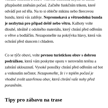
přizpůsobit změnám počasí. Začněte funkčním trikem, které
odvádí pot od těla. Na to si oblečte mikinu nebo fleecovou
bundu, která vás zahřeje.
Nepromokavá a větruodolná bunda
je nezbytná pro případ deště nebo větru.
Kalhoty volte
dlouhé, ideálně z odolného materiálu, který chrání před odřením
o větve a bodláčím. Nezapomeňte na pokrývku hlavy, která vás
ochrání před sluncem i chladem.
Co se týče obuvi, volte
pevnou turistickou obuv s dobrou
podrážkou
, která vám poskytne oporu v nerovném terénu a
zabrání uklouznutí. Vysoké ponožky chrání před odřením od bot
a vniknutím nečistot.
Nezapomeňte, že i v teplém počasí je
vhodné zvolit uzavřenou obuv, která chrání vaše nohy před
poraněním.
Tipy pro zábavu na trase