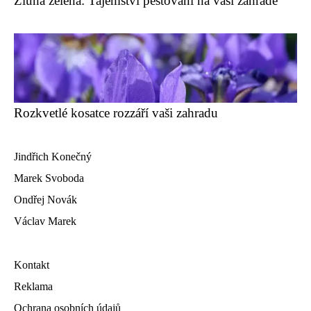
Žluna zelená: Tajemství pěstování na vaší zahradě
Rozkvetlé kosatce rozzáří vaši zahradu
Jindřich Konečný
Marek Svoboda
Ondřej Novák
Václav Marek
Kontakt
Reklama
Ochrana osobních údajů