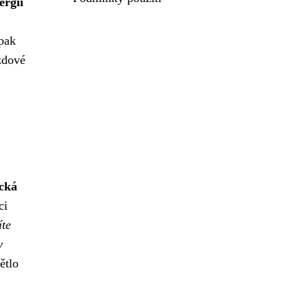
ergii
 pak
zdové
ická
ci
íte
y
ětlo