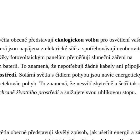
větla obecně představují
ekologickou volbu
pro osvětlení vaš
erá jsou napájena z elektrické sítě a spotřebovávají neobnovit
Díky fotovoltaickým panelům přeměňují sluneční záření na
h baterií. To znamená, že nepotřebují žádné kabely ani přípoj
ostředí
. Solární světla s čidlem pohybu jsou navíc energetick
 detekován pohyb. To znamená, že nesvítí zbytečně a šetří tak 
chraně životního prostředí
a snižujete svou uhlíkovou stopu.
ětla obecně představují skvělý způsob, jak ušetřit energii a z