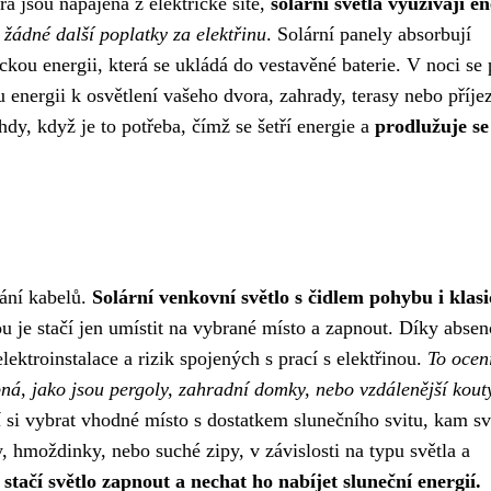
erá jsou napájena z elektrické sítě,
solární světla využívají en
e žádné další poplatky za elektřinu
. Solární panely absorbují
ckou energii, která se ukládá do vestavěné baterie. V noci se
energii k osvětlení vašeho dvora, zahrady, terasy nebo příje
hdy, když je to potřeba, čímž se šetří energie a
prodlužuje se
hání kabelů.
Solární venkovní světlo s čidlem pohybu i klas
u je stačí jen umístit na vybrané místo a zapnout. Díky absen
ektroinstalace a rizik spojených s prací s elektřinou.
To ocen
ná, jako jsou pergoly, zahradní domky, nebo vzdálenější kout
í si vybrat vhodné místo s dostatkem slunečního svitu, kam sv
, hmoždinky, nebo suché zipy, v závislosti na typu světla a
 stačí světlo zapnout a nechat ho nabíjet sluneční energií.