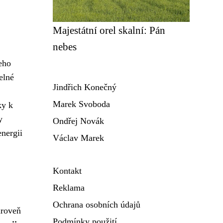
Majestátní orel skalní: Pán
nebes
eho
elné
Jindřich Konečný
Marek Svoboda
ky k
y
Ondřej Novák
energii
Václav Marek
Kontakt
Reklama
Ochrana osobních údajů
ároveň
Podmínky použití