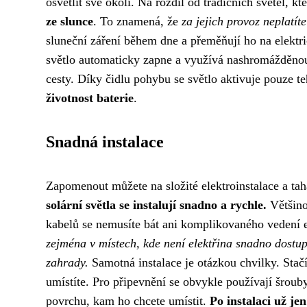
osvětlit své okolí. Na rozdíl od tradičních světel, kt
ze slunce
. To znamená, že
za jejich provoz neplatít
sluneční záření během dne a přeměňují ho na elektri
světlo automaticky zapne a využívá nashromážděnou 
cesty. Díky čidlu pohybu se světlo aktivuje pouze te
životnost baterie
.
Snadná instalace
Zapomenout můžete na složité elektroinstalace a ta
solární světla se instalují snadno a rychle.
Většino
kabelů se nemusíte bát ani komplikovaného vedení el
zejména v místech, kde není elektřina snadno dostup
zahrady.
Samotná instalace je otázkou chvilky. Stač
umístíte. Pro připevnění se obvykle používají šrouby
povrchu, kam ho chcete umístit.
Po instalaci už jen