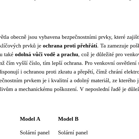
větla obecně jsou vybavena bezpečnostními prvky, které zajišť
klíčových prvků je
ochrana proti přehřátí
. Ta zamezuje poš
ou také
odolná vůči vodě a prachu
, což je důležité pro venko
mž čím vyšší číslo, tím lepší ochrana. Pro venkovní osvětlení 
sponují i ochranou proti zkratu a přepětí, čímž chrání elektr
ečnostním prvkem je i kvalitní a odolný materiál, ze kterého j
livům a mechanickému poškození. V neposlední řadě je důlež
Model A
Model B
Solární panel
Solární panel