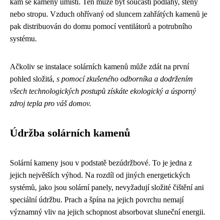
kam se kameny umístí. Ten může být součástí podlahy, stěny
nebo stropu. Vzduch ohřívaný od sluncem zahřátých kamenů je
pak distribuován do domu pomocí ventilátorů a potrubního
systému.
Ačkoliv se instalace solárních kamenů může zdát na první
pohled složitá,
s pomocí zkušeného odborníka a dodržením
všech technologických postupů získáte ekologický a úsporný
zdroj tepla pro váš domov.
Údržba solárních kamenů
Solární kameny jsou v podstatě bezúdržbové. To je jedna z
jejich největších výhod. Na rozdíl od jiných energetických
systémů, jako jsou solární panely, nevyžadují složité čištění ani
speciální údržbu. Prach a špína na jejich povrchu nemají
významný vliv na jejich schopnost absorbovat sluneční energii.