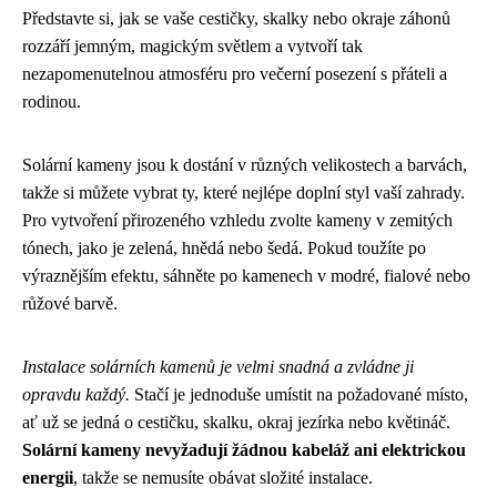
Představte si, jak se vaše cestičky, skalky nebo okraje záhonů
rozzáří jemným, magickým světlem a vytvoří tak
nezapomenutelnou atmosféru pro večerní posezení s přáteli a
rodinou.
Solární kameny jsou k dostání v různých velikostech a barvách,
takže si můžete vybrat ty, které nejlépe doplní styl vaší zahrady.
Pro vytvoření přirozeného vzhledu zvolte kameny v zemitých
tónech, jako je zelená, hnědá nebo šedá. Pokud toužíte po
výraznějším efektu, sáhněte po kamenech v modré, fialové nebo
růžové barvě.
Instalace solárních kamenů je velmi snadná a zvládne ji
opravdu každý.
Stačí je jednoduše umístit na požadované místo,
ať už se jedná o cestičku, skalku, okraj jezírka nebo květináč.
Solární kameny nevyžadují žádnou kabeláž ani elektrickou
energii
, takže se nemusíte obávat složité instalace.