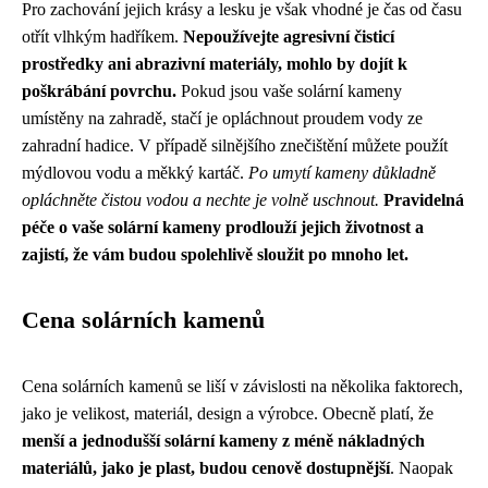
Pro zachování jejich krásy a lesku je však vhodné je čas od času
otřít vlhkým hadříkem.
Nepoužívejte agresivní čisticí
prostředky ani abrazivní materiály, mohlo by dojít k
poškrábání povrchu.
Pokud jsou vaše solární kameny
umístěny na zahradě, stačí je opláchnout proudem vody ze
zahradní hadice. V případě silnějšího znečištění můžete použít
mýdlovou vodu a měkký kartáč.
Po umytí kameny důkladně
opláchněte čistou vodou a nechte je volně uschnout.
Pravidelná
péče o vaše solární kameny prodlouží jejich životnost a
zajistí, že vám budou spolehlivě sloužit po mnoho let.
Cena solárních kamenů
Cena solárních kamenů se liší v závislosti na několika faktorech,
jako je velikost, materiál, design a výrobce. Obecně platí, že
menší a jednodušší solární kameny z méně nákladných
materiálů, jako je plast, budou cenově dostupnější
. Naopak