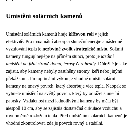
Umístění solárních kamenů
Umístění solárních kamenů hraje
klíčovou roli
v jejich
efektivitě. Pro maximální absorpci sluneční energie a následné
vyzařování tepla je
nezbytné zvolit strategické místo
. Solární
kameny fungují nejlépe na přímém slunci, proto je
ideální
umístění na jižní straně domu, terasy či zahrady
. Důležité je také
zajistit, aby kameny nebyly zastíněny stromy, keři nebo jinými
překážkami. Pro optimální výkon je vhodné umístit solární
kameny na tmavý povrch, který absorbuje více tepla. Naopak se
vyhněte umístění na světlý povrch, který by odrážel sluneční
paprsky. Vzdálenost mezi jednotlivými kameny by měla být
alespoň 10 cm, aby se zajistila dostatečná cirkulace vzduchu a
rovnoměrné rozložení tepla. Před umístěním solárních kamenů je
vhodné zkontrolovat, zda je povrch rovný a stabilní.