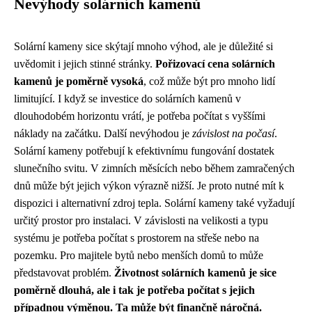
Nevýhody solárních kamenů
Solární kameny sice skýtají mnoho výhod, ale je důležité si
uvědomit i jejich stinné stránky.
Pořizovací cena solárních
kamenů je poměrně vysoká
, což může být pro mnoho lidí
limitující. I když se investice do solárních kamenů v
dlouhodobém horizontu vrátí, je potřeba počítat s vyššími
náklady na začátku. Další nevýhodou je
závislost na počasí
.
Solární kameny potřebují k efektivnímu fungování dostatek
slunečního svitu. V zimních měsících nebo během zamračených
dnů může být jejich výkon výrazně nižší. Je proto nutné mít k
dispozici i alternativní zdroj tepla. Solární kameny také vyžadují
určitý prostor pro instalaci. V závislosti na velikosti a typu
systému je potřeba počítat s prostorem na střeše nebo na
pozemku. Pro majitele bytů nebo menších domů to může
představovat problém.
Životnost solárních kamenů je sice
poměrně dlouhá, ale i tak je potřeba počítat s jejich
případnou výměnou. Ta může být finančně náročná.