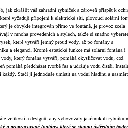
b, jak zkrášlit váš zahradní rybníček a zároveň přispět k och
které vyžadují připojení k elektrické síti, plovoucí solární fon
terý je obvykle integrován přímo ve fontáně, je provoz zcela
ávají v mnoha provedeních a stylech, takže si snadno vyberete
rysek, které vytváří jemný proud vody, až po fontány s
iku a eleganci. Kromě estetické funkce má solární fontána i
 vody, který fontána vytváří, pomáhá okysličovat vodu, což
 pomáhá předcházet tvorbě řas a udržuje vodu čistší. Instal
i každý. Stačí ji jednoduše umístit na vodní hladinu a nasměr
škále velikostí a designů, aby vyhovovaly jakémukoli rybníku 
lké a propracované fontány, které se stanou ústředním bode