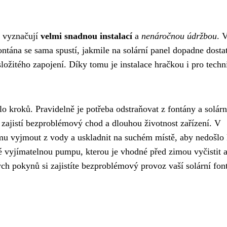
e vyznačují
velmi snadnou instalací
a
nenáročnou údržbou
. 
ontána se sama spustí, jakmile na solární panel dopadne dosta
složitého zapojení. Díky tomu je instalace hračkou i pro techn
o kroků. Pravidelně je potřeba odstraňovat z fontány a solár
To zajistí bezproblémový chod a dlouhou životnost zařízení. V
mu vyjmout z vody a uskladnit na suchém místě, aby nedošlo
 vyjímatelnou pumpu, kterou je vhodné před zimou vyčistit 
h pokynů si zajistíte bezproblémový provoz vaší solární fon