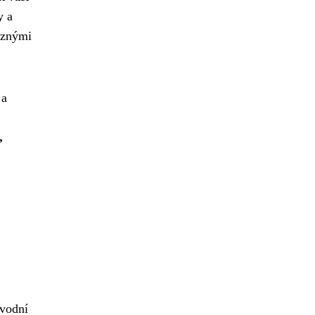
y a
různými
 a
,
 vodní