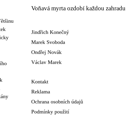
Voňavá myrta ozdobí každou zahradu
Většinu
tek
Jindřich Konečný
icky
Marek Svoboda
Ondřej Novák
Václav Marek
ního
 k
Kontakt
a
Reklama
tány
Ochrana osobních údajů
Podmínky použití