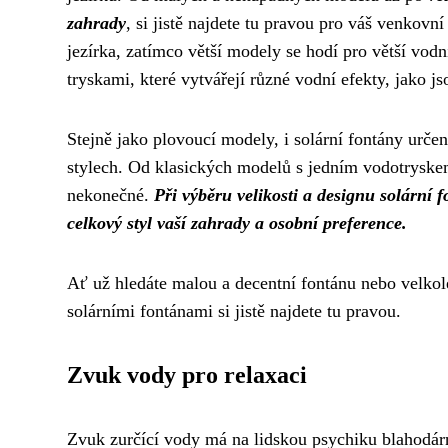
zahrady
, si jistě najdete tu pravou pro váš venkovn
jezírka, zatímco větší modely se hodí pro větší vod
tryskami, které vytvářejí různé vodní efekty, jako j
Stejně jako plovoucí modely, i solární fontány určen
stylech. Od klasických modelů s jedním vodotryske
nekonečné.
Při výběru velikosti a designu solární f
celkový styl vaší zahrady a osobní preference.
Ať už hledáte malou a decentní fontánu nebo velkol
solárními fontánami si jistě najdete tu pravou.
Zvuk vody pro relaxaci
Zvuk zurčící vody má na lidskou psychiku blahodárn