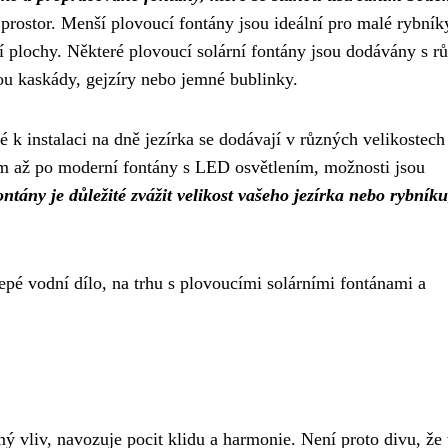
í prostor. Menší plovoucí fontány jsou ideální pro malé rybník
ní plochy. Některé plovoucí solární fontány jsou dodávány s 
sou kaskády, gejzíry nebo jemné bublinky.
é k instalaci na dně jezírka se dodávají v různých velikostech
m až po moderní fontány s LED osvětlením, možnosti jsou
ontány je důležité zvážit velikost vašeho jezírka nebo rybníku
epé vodní dílo, na trhu s plovoucími solárními fontánami a
ý vliv, navozuje pocit klidu a harmonie. Není proto divu, že