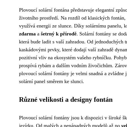
Plovoucí solární fontána představuje elegantní způso
životního prostředí. Na rozdíl od klasických fontán, 
využívá energii ze slunce. Díky solárnímu panelu, k
zdarma
a
šetrný k přírodě
. Solární fontány se dod
která bude ladit s vaší zahradou. Od jednoduchých t
kaskádovými prvky, které dodají vaší zahradě dynam
pozitivní vliv na ekosystém vašeho rybníčku. Pohyb
prospívá rybám a dalším vodním živočichům. Zároveň
plovoucí solární fontány je velmi snadná a zvládne j
solární panel směrem ke slunci.
Různé velikosti a designy fontán
Plovoucí solární fontány jsou k dispozici v široké 
jezírku. Od malých a nenápadných modelů až po
ve