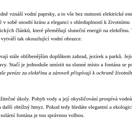
adně vznáší vodní paprsky, a to vše bez nutnosti elektrické ene
ré v sobě snoubí krásu a eleganci s ohleduplností k životnímu
aických článků, které přeměňují sluneční energii na elektřinu.
 vytváří tak okouzlující vodní obrazce.
ávají stále oblíbenějším doplňkem zahrad, jezírek a parků. Jej
vy. Stačí je jednoduše umístit na slunné místo a fontána se p
aše peníze za elektřinu a zároveň přispívají k ochraně životní
 užitečné úkoly. Pohyb vody a její okysličování prospívá vodn
další obtížný hmyz. Pokud tedy hledáte elegantní a ekologic
solární fontána je tou správnou volbou.