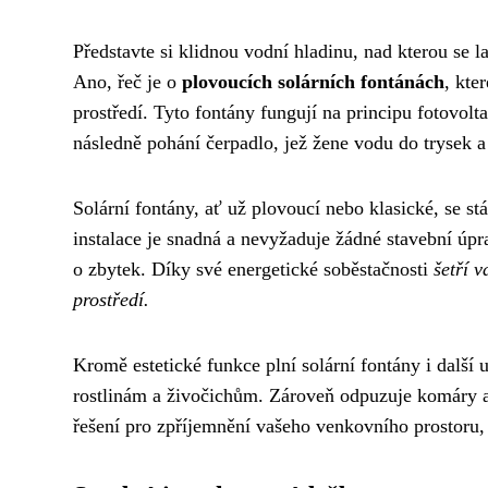
Představte si klidnou vodní hladinu, nad kterou se l
Ano, řeč je o
plovoucích solárních fontánách
, kte
prostředí. Tyto fontány fungují na principu fotovolt
následně pohání čerpadlo, jež žene vodu do trysek a
Solární fontány, ať už plovoucí nebo klasické, se st
instalace je snadná a nevyžaduje žádné stavební úpra
o zbytek. Díky své energetické soběstačnosti
šetří v
prostředí.
Kromě estetické funkce plní solární fontány i další
rostlinám a živočichům. Zároveň odpuzuje komáry a 
řešení pro zpříjemnění vašeho venkovního prostoru, 