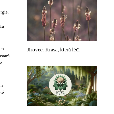
rgie.
 Ta
ich
Jírovec: Krása, která léčí
ostará
ho
ím
ké