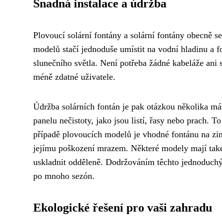
Snadná instalace a údržba
Plovoucí solární fontány a solární fontány obecně s
modelů stačí jednoduše umístit na vodní hladinu a f
slunečního světla. Není potřeba žádné kabeláže ani 
méně zdatné uživatele.
Údržba solárních fontán je pak otázkou několika mál
panelu nečistoty, jako jsou listí, řasy nebo prach. 
případě plovoucích modelů je vhodné fontánu na zi
jejímu poškození mrazem. Některé modely mají také
uskladnit odděleně. Dodržováním těchto jednoduchýc
po mnoho sezón.
Ekologické řešení pro vaši zahradu