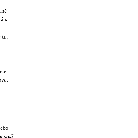
raně
tána
 tu,
ace
ovat
nebo
m vaší