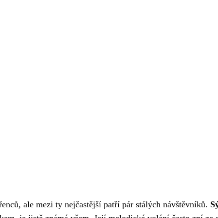
nců, ale mezi ty nejčastější patří pár stálých návštěvníků.
S
škem, je jistě známá všem. Její melodické volání často zní ze