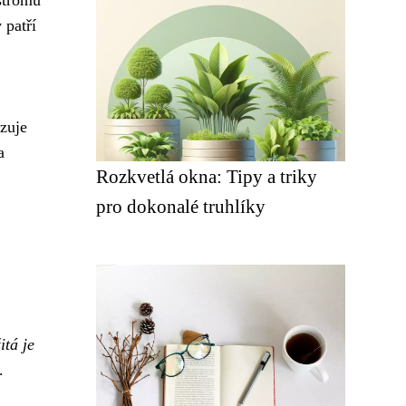
 patří
izuje
a
Rozkvetlá okna: Tipy a triky
pro dokonalé truhlíky
itá je
.