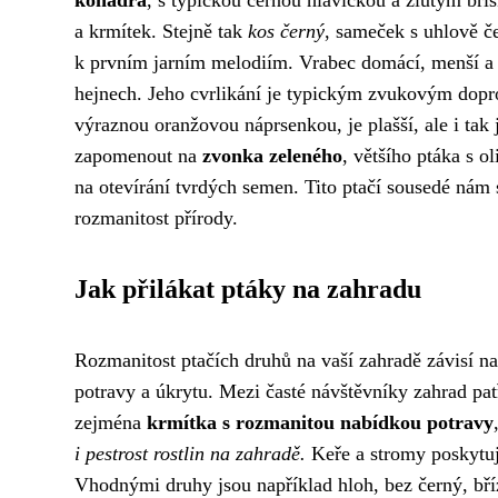
a krmítek. Stejně tak
kos černý
, sameček s uhlově č
k prvním jarním melodiím. Vrabec domácí, menší a ne
hejnech. Jeho cvrlikání je typickým zvukovým dop
výraznou oranžovou náprsenkou, je plašší, ale i ta
zapomenout na
zvonka zeleného
, většího ptáka s 
na otevírání tvrdých semen. Tito ptačí sousedé nám
rozmanitost přírody.
Jak přilákat ptáky na zahradu
Rozmanitost ptačích druhů na vaší zahradě závisí na
potravy a úkrytu. Mezi časté návštěvníky zahrad patř
zejména
krmítka s rozmanitou nabídkou potravy
i pestrost rostlin na zahradě.
Keře a stromy poskytují
Vhodnými druhy jsou například hloh, bez černý, bří