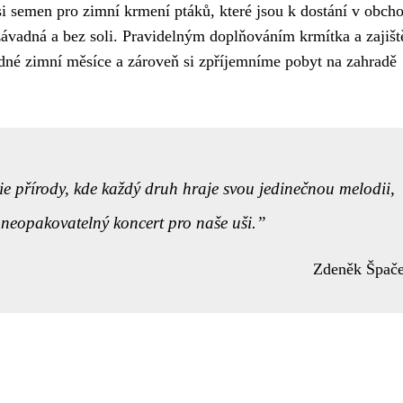
 semen pro zimní krmení ptáků, které jsou k dostání v obch
nezávadná a bez soli. Pravidelným doplňováním krmítka a zajiš
né zimní měsíce a zároveň si zpříjemníme pobyt na zahradě
e přírody, kde každý druh hraje svou jedinečnou melodii,
 neopakovatelný koncert pro naše uši.
Zdeněk Špač