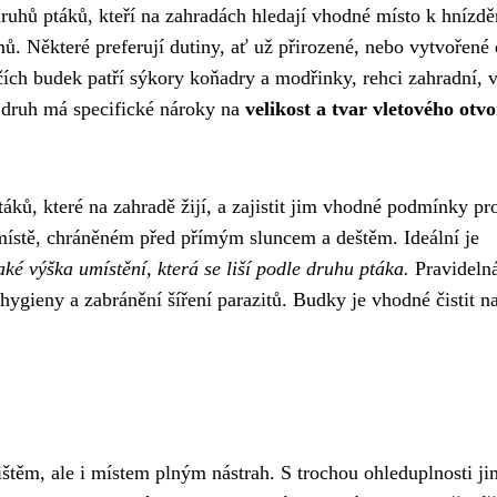
uhů ptáků, kteří na zahradách hledají vhodné místo k hnízdě
ů. Některé preferují dutiny, ať už přirozené, nebo vytvořené 
čích budek patří sýkory koňadry a modřinky, rehci zahradní, v
ý druh má specifické nároky na
velikost a tvar vletového otv
táků, které na zahradě žijí, a zajistit jim vhodné podmínky pr
ístě, chráněném před přímým sluncem a deštěm. Ideální je
aké výška umístění, která se liší podle druhu ptáka.
Pravideln
hygieny a zabránění šíření parazitů. Budky je vhodné čistit n
těm, ale i místem plným nástrah. S trochou ohleduplnosti ji