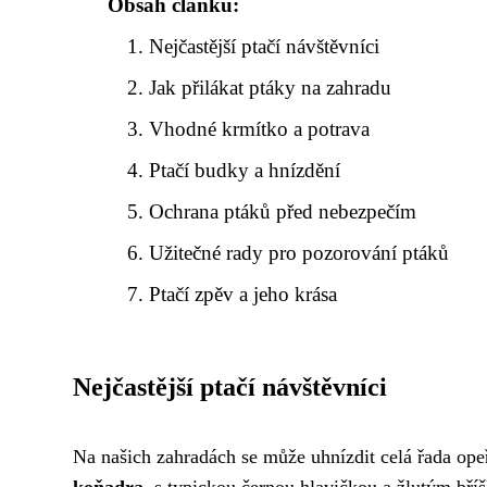
Obsah článku:
Nejčastější ptačí návštěvníci
Jak přilákat ptáky na zahradu
Vhodné krmítko a potrava
Ptačí budky a hnízdění
Ochrana ptáků před nebezpečím
Užitečné rady pro pozorování ptáků
Ptačí zpěv a jeho krása
Nejčastější ptačí návštěvníci
Na našich zahradách se může uhnízdit celá řada opeře
koňadra
, s typickou černou hlavičkou a žlutým bří