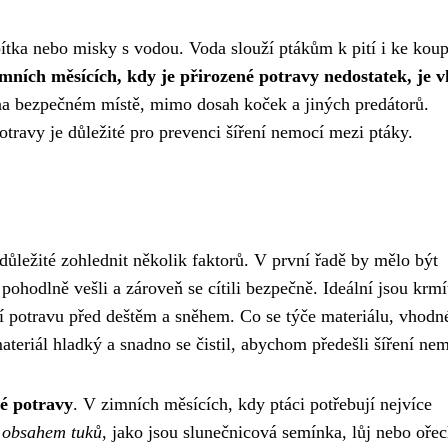
pítka nebo misky s vodou. Voda slouží ptákům k pití i ke koup
mních měsících, kdy je přirozené potravy nedostatek, je 
a bezpečném místě, mimo dosah koček a jiných predátorů.
otravy je důležité pro prevenci šíření nemocí mezi ptáky.
důležité zohlednit několik faktorů. V první řadě by mělo být
pohodlně vešli a zároveň se cítili bezpečně. Ideální jsou krmí
ní potravu před deštěm a sněhem. Co se týče materiálu, vhodn
ateriál hladký a snadno se čistil, abychom předešli šíření nem
é potravy
. V zimních měsících, kdy ptáci potřebují nejvíce
 obsahem tuků
, jako jsou slunečnicová semínka, lůj nebo ořec