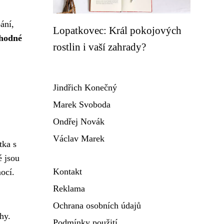
ání,
Lopatkovec: Král pokojových
vhodné
rostlin i vaší zahrady?
Jindřich Konečný
Marek Svoboda
Ondřej Novák
Václav Marek
tka s
é jsou
Kontakt
ocí.
Reklama
Ochrana osobních údajů
hy.
Podmínky použití