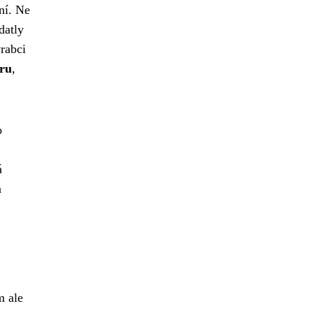
ní. Ne
datly
rabci
oru
,
o
á
a
m ale