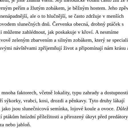
erným peřím a žlutým zobákem, je běžným hostem. Jeho zpěv
nápadnější, ale o to hlučnější, se často zdržuje v menších
rovodem slunečných dnů. Červenka obecná, drobný ptáček s
k ji můžeme zahlédnout, jak poskakuje v křoví. A nesmíme
olivově zeleným zbarvením a silným zobákem, který se special
 svými návštěvami zpříjemňují život a připomínají nám krásu 
 mnoha faktorech, včetně lokality, typu zahrady a dostupnosti
í sýkorky, vrabci, kosi, drozdi a pěnkavy. Tyto druhy lákají
, jako jsou slunečnicová semínka, lojové koule a ovoce.
Důlež
 ptákům hnízdní příležitosti a přirozený úkryt před predátory
za nebo jabloň.