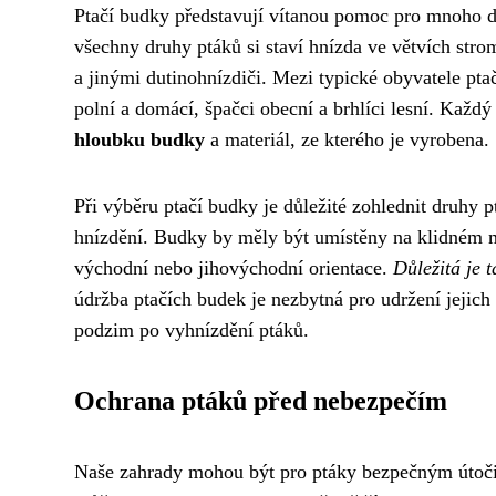
Ptačí budky představují vítanou pomoc pro mnoho dr
všechny druhy ptáků si staví hnízda ve větvích strom
a jinými dutinohnízdiči. Mezi typické obyvatele pta
polní a domácí, špačci obecní a brhlíci lesní. Každ
hloubku budky
a materiál, ze kterého je vyrobena.
Při výběru ptačí budky je důležité zohlednit druhy p
hnízdění. Budky by měly být umístěny na klidném m
východní nebo jihovýchodní orientace.
Důležitá je t
údržba ptačích budek je nezbytná pro udržení jejich 
podzim po vyhnízdění ptáků.
Ochrana ptáků před nebezpečím
Naše zahrady mohou být pro ptáky bezpečným útočiš